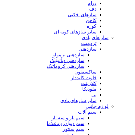
درام
دف
سازهای افکتی
کاخن
کوزه
سایر سازهای کوبه ای
ساز های بادی
ترومپت
سازدهنی
سازدهنی ترمولو
سازدهنی دیاتونیک
سازدهنی کروماتیک
ساکسیفون
فلوت کلیددار
کلارینت
ملودیکا
نی
سایر سازهای بادی
لوازم جانبی
سیم آلات
سیم تار و سه تار
سیم دیوان و باغلاما
سیم سنتور
سیم عود