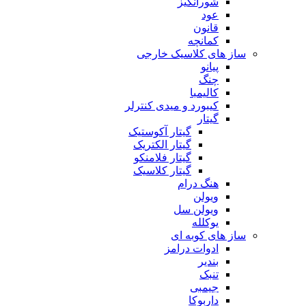
شورانگیز
عود
قانون
کمانچه
ساز های کلاسیک خارجی
پیانو
چنگ
کالیمبا
کیبورد و میدی کنترلر
گیتار
گیتار آکوستیک
گیتار الکتریک
گیتار فلامنکو
گیتار کلاسیک
هنگ درام
ویولن
ویولن سل
یوکلله
ساز های کوبه ای
ادوات درامز
بندیر
تنبک
جیمبی
داربوکا