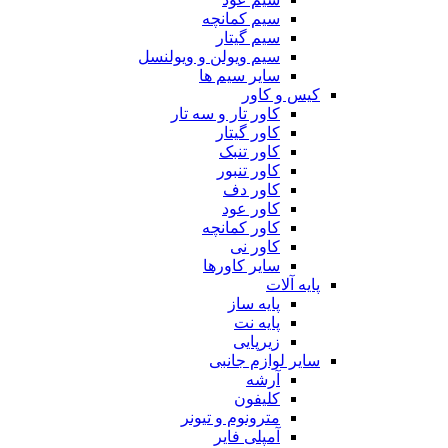
سیم کمانچه
سیم گیتار
سیم ویولن و ویولنسل
سایر سیم ها
کیس و کاور
کاور تار و سه تار
کاور گیتار
کاور تنبک
کاور تنبور
کاور دف
کاور عود
کاور کمانچه
کاور نی
سایر کاورها
پایه آلات
پایه ساز
پایه نت
زیرپایی
سایر لوازم جانبی
آرشه
کلیفون
مترونوم و تیونر
آمپلی فایر