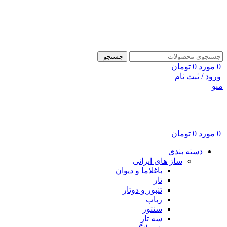
ADD ANYTHING HERE OR JUST REMOVE IT…
جستجو
0
مورد
0
تومان
ورود / ثبت نام
منو
0
مورد
0
تومان
دسته بندی
ساز های ایرانی
باغلاما و دیوان
تار
تنبور و دوتار
رباب
سنتور
سه تار