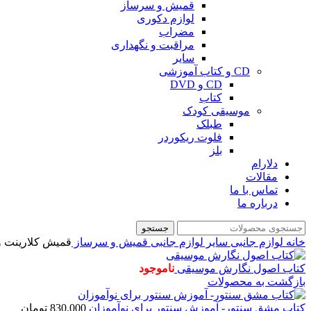
قمیش و سرساز
لوازم دکوری
مضراب
مراقبت و نگهداری
سایر
CD و کتاب آموزشی
CD و DVD
کتاب
موسیقی کودک
طبلک
فلوت ریکوردر
بلز
دلارام
مقالات
تماس با ما
درباره ما
جستجو
خانه
لوازم جانبی
سایر لوازم جانبی
قمیش و سرساز
قمیش کلارینت ون
کتاب اصول نگارش موسیقی
ناموجود
بازگشت به محصولات
کتاب مشق سنتور- آموزش سنتور برای نوآموزان
830.000
تومان