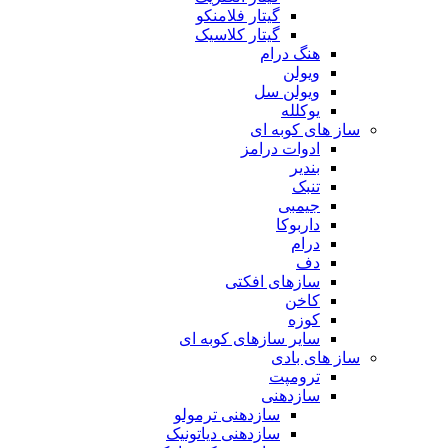
گیتار فلامنکو
گیتار کلاسیک
هنگ درام
ویولن
ویولن سل
یوکلله
ساز های کوبه ای
ادوات درامز
بندیر
تنبک
جیمبی
داربوکا
درام
دف
سازهای افکتی
کاخن
کوزه
سایر سازهای کوبه ای
ساز های بادی
ترومپت
سازدهنی
سازدهنی ترمولو
سازدهنی دیاتونیک