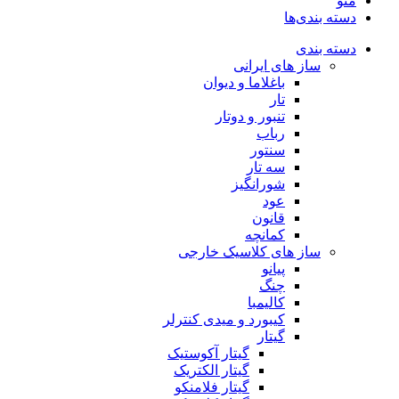
منو
دسته بندی‌ها
دسته بندی
ساز های ایرانی
باغلاما و دیوان
تار
تنبور و دوتار
رباب
سنتور
سه تار
شورانگیز
عود
قانون
کمانچه
ساز های کلاسیک خارجی
پیانو
چنگ
کالیمبا
کیبورد و میدی کنترلر
گیتار
گیتار آکوستیک
گیتار الکتریک
گیتار فلامنکو