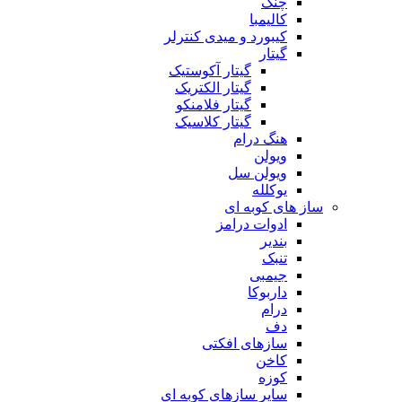
چنگ
کالیمبا
کیبورد و میدی کنترلر
گیتار
گیتار آکوستیک
گیتار الکتریک
گیتار فلامنکو
گیتار کلاسیک
هنگ درام
ویولن
ویولن سل
یوکلله
ساز های کوبه ای
ادوات درامز
بندیر
تنبک
جیمبی
داربوکا
درام
دف
سازهای افکتی
کاخن
کوزه
سایر سازهای کوبه ای