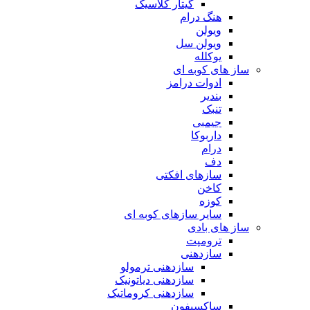
گیتار کلاسیک
هنگ درام
ویولن
ویولن سل
یوکلله
ساز های کوبه ای
ادوات درامز
بندیر
تنبک
جیمبی
داربوکا
درام
دف
سازهای افکتی
کاخن
کوزه
سایر سازهای کوبه ای
ساز های بادی
ترومپت
سازدهنی
سازدهنی ترمولو
سازدهنی دیاتونیک
سازدهنی کروماتیک
ساکسیفون