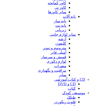
کاور کمانچه
کاور نی
سایر کاورها
پایه آلات
پایه ساز
پایه نت
زیرپایی
سایر لوازم جانبی
آرشه
کلیفون
مترونوم و تیونر
آمپلی فایر
قمیش و سرساز
لوازم دکوری
مضراب
مراقبت و نگهداری
سایر
CD و کتاب آموزشی
CD و DVD
کتاب
موسیقی کودک
طبلک
فلوت ریکوردر