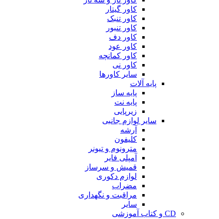
کاور گیتار
کاور تنبک
کاور تنبور
کاور دف
کاور عود
کاور کمانچه
کاور نی
سایر کاورها
پایه آلات
پایه ساز
پایه نت
زیرپایی
سایر لوازم جانبی
آرشه
کلیفون
مترونوم و تیونر
آمپلی فایر
قمیش و سرساز
لوازم دکوری
مضراب
مراقبت و نگهداری
سایر
CD و کتاب آموزشی