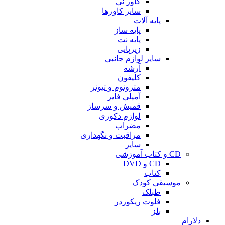
کاور نی
سایر کاورها
پایه آلات
پایه ساز
پایه نت
زیرپایی
سایر لوازم جانبی
آرشه
کلیفون
مترونوم و تیونر
آمپلی فایر
قمیش و سرساز
لوازم دکوری
مضراب
مراقبت و نگهداری
سایر
CD و کتاب آموزشی
CD و DVD
کتاب
موسیقی کودک
طبلک
فلوت ریکوردر
بلز
دلارام