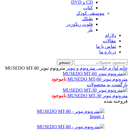
CD و DVD
کتاب
موسیقی کودک
طبلک
فلوت ریکوردر
بلز
دلارام
مقالات
تماس با ما
درباره ما
جستجو
خانه
لوازم جانبی
مترونوم و تیونر
مترونوم تیونر MUSEDO MT-80
مترونوم تیونر MUSEDO MT-60
ناموجود
بازگشت به محصولات
مترونوم تیونر MUSEDO MT-30
ناموجود
فروخته شده