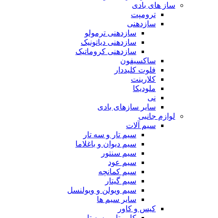
ساز های بادی
ترومپت
سازدهنی
سازدهنی ترمولو
سازدهنی دیاتونیک
سازدهنی کروماتیک
ساکسیفون
فلوت کلیددار
کلارینت
ملودیکا
نی
سایر سازهای بادی
لوازم جانبی
سیم آلات
سیم تار و سه تار
سیم دیوان و باغلاما
سیم سنتور
سیم عود
سیم کمانچه
سیم گیتار
سیم ویولن و ویولنسل
سایر سیم ها
کیس و کاور
کاور تار و سه تار