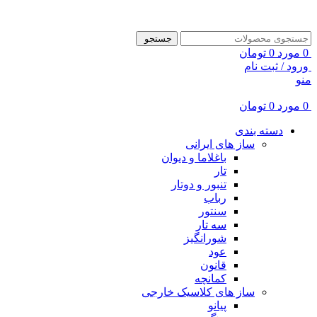
ADD ANYTHING HERE OR JUST REMOVE IT…
جستجو
0
مورد
0
تومان
ورود / ثبت نام
منو
0
مورد
0
تومان
دسته بندی
ساز های ایرانی
باغلاما و دیوان
تار
تنبور و دوتار
رباب
سنتور
سه تار
شورانگیز
عود
قانون
کمانچه
ساز های کلاسیک خارجی
پیانو