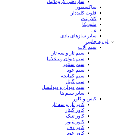
سازدهنی کروماتیک
ساکسیفون
فلوت کلیددار
کلارینت
ملودیکا
نی
سایر سازهای بادی
لوازم جانبی
سیم آلات
سیم تار و سه تار
سیم دیوان و باغلاما
سیم سنتور
سیم عود
سیم کمانچه
سیم گیتار
سیم ویولن و ویولنسل
سایر سیم ها
کیس و کاور
کاور تار و سه تار
کاور گیتار
کاور تنبک
کاور تنبور
کاور دف
کاور عود