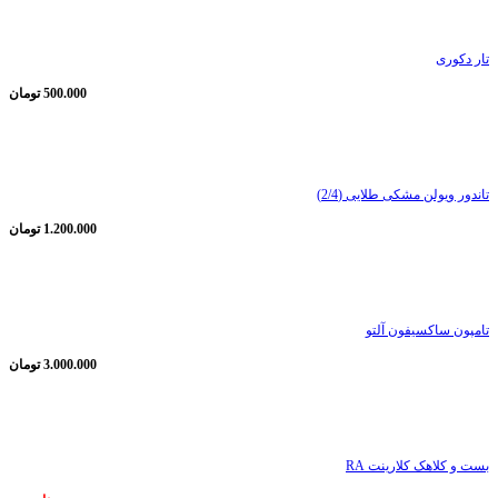
تار دکوری
500.000
تومان
ناموجود
تاندور ویولن مشکی طلایی (2/4)
1.200.000
تومان
ناموجود
تامپون ساکسیفون آلتو
3.000.000
تومان
ناموجود
بست و کلاهک کلارینت RA