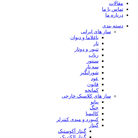
مقالات
تماس با ما
درباره ما
دسته بندی
ساز های ایرانی
باغلاما و دیوان
تار
تنبور و دوتار
رباب
سنتور
سه تار
شورانگیز
عود
قانون
کمانچه
ساز های کلاسیک خارجی
پیانو
چنگ
کالیمبا
کیبورد و میدی کنترلر
گیتار
گیتار آکوستیک
گیتار الکتریک