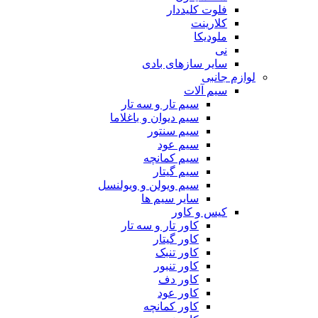
فلوت کلیددار
کلارینت
ملودیکا
نی
سایر سازهای بادی
لوازم جانبی
سیم آلات
سیم تار و سه تار
سیم دیوان و باغلاما
سیم سنتور
سیم عود
سیم کمانچه
سیم گیتار
سیم ویولن و ویولنسل
سایر سیم ها
کیس و کاور
کاور تار و سه تار
کاور گیتار
کاور تنبک
کاور تنبور
کاور دف
کاور عود
کاور کمانچه