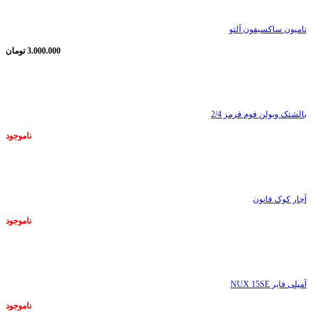
تامپون ساکسیفون آلتو
3.000.000
تومان
ناموجود
بالشتک ویولن فوم قرمز 2/4
ناموجود
ناموجود
آچار کوک قانون
ناموجود
ناموجود
آمپلی فایر NUX 15SE
ناموجود