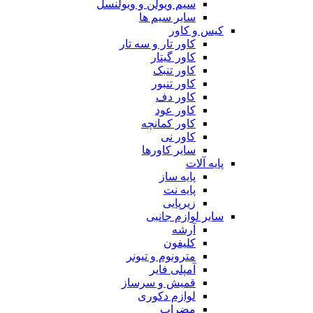
سیم ویولن و ویولنسل
سایر سیم ها
کیس و کاور
کاور تار و سه تار
کاور گیتار
کاور تنبک
کاور تنبور
کاور دف
کاور عود
کاور کمانچه
کاور نی
سایر کاورها
پایه آلات
پایه ساز
پایه نت
زیرپایی
سایر لوازم جانبی
آرشه
کلیفون
مترونوم و تیونر
آمپلی فایر
قمیش و سرساز
لوازم دکوری
مضراب