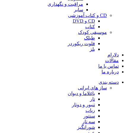
مراقبت و نگهداری
سایر
CD و کتاب آموزشی
CD و DVD
کتاب
موسیقی کودک
طبلک
فلوت ریکوردر
بلز
دلارام
مقالات
تماس با ما
درباره ما
دسته بندی
ساز های ایرانی
باغلاما و دیوان
تار
تنبور و دوتار
رباب
سنتور
سه تار
شورانگیز
عود