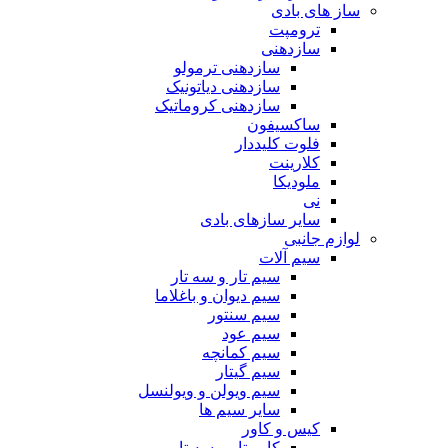
ساز های بادی
ترومپت
سازدهنی
سازدهنی ترمولو
سازدهنی دیاتونیک
سازدهنی کروماتیک
ساکسیفون
فلوت کلیددار
کلارینت
ملودیکا
نی
سایر سازهای بادی
لوازم جانبی
سیم آلات
سیم تار و سه تار
سیم دیوان و باغلاما
سیم سنتور
سیم عود
سیم کمانچه
سیم گیتار
سیم ویولن و ویولنسل
سایر سیم ها
کیس و کاور
کاور تار و سه تار