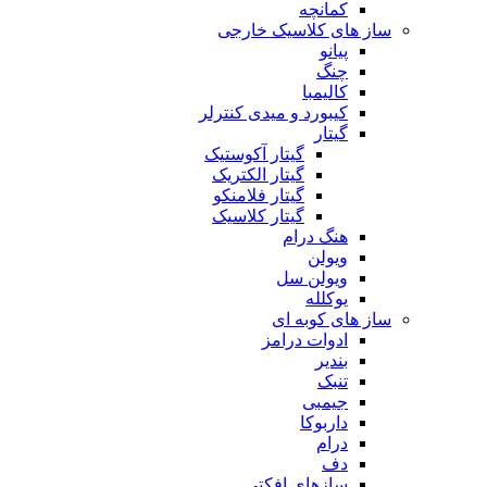
کمانچه
ساز های کلاسیک خارجی
پیانو
چنگ
کالیمبا
کیبورد و میدی کنترلر
گیتار
گیتار آکوستیک
گیتار الکتریک
گیتار فلامنکو
گیتار کلاسیک
هنگ درام
ویولن
ویولن سل
یوکلله
ساز های کوبه ای
ادوات درامز
بندیر
تنبک
جیمبی
داربوکا
درام
دف
سازهای افکتی