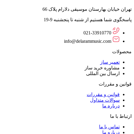
تهران خیابان بهارستان موسیقی دلارام پلاک 66
پاسخگوی شما هستیم از شنبه تا پنجشنبه 9-19
021-33910770
info@delarammusic.com
محصولات
تعمیر ساز
مشاوره خرید ساز
ارسال بین المللی
قوانین و مقررات
قوانین و مقررات
سوالات متداول
درباره ما
ارتباط با ما
تماس با ما
درباره ما