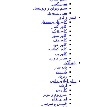
سیم گیتار
سیم ویولن و ویولنسل
سایر سیم ها
کیس و کاور
کاور تار و سه تار
کاور گیتار
کاور تنبک
کاور تنبور
کاور دف
کاور عود
کاور کمانچه
کاور نی
سایر کاورها
پایه آلات
پایه ساز
پایه نت
زیرپایی
سایر لوازم جانبی
آرشه
کلیفون
مترونوم و تیونر
آمپلی فایر
قمیش و سرساز