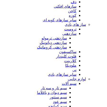
دف
سازهای افکتی
کاخن
کوزه
سایر سازهای کوبه ای
ساز های بادی
ترومپت
سازدهنی
سازدهنی ترمولو
سازدهنی دیاتونیک
سازدهنی کروماتیک
ساکسیفون
فلوت کلیددار
کلارینت
ملودیکا
نی
سایر سازهای بادی
لوازم جانبی
سیم آلات
سیم تار و سه تار
سیم دیوان و باغلاما
سیم سنتور
سیم عود
سیم کمانچه