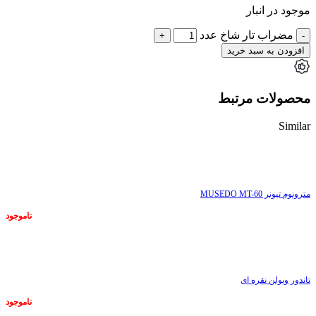
موجود در انبار
مضراب تار شاخ عدد
افزودن به سبد خرید
محصولات مرتبط
Similar
ناموجود
مترونوم تیونر MUSEDO MT-60
ناموجود
ناموجود
تاندور ویولن نقره ای
ناموجود