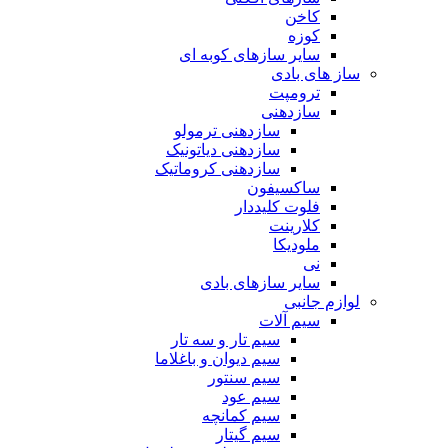
کاخن
کوزه
سایر سازهای کوبه ای
ساز های بادی
ترومپت
سازدهنی
سازدهنی ترمولو
سازدهنی دیاتونیک
سازدهنی کروماتیک
ساکسیفون
فلوت کلیددار
کلارینت
ملودیکا
نی
سایر سازهای بادی
لوازم جانبی
سیم آلات
سیم تار و سه تار
سیم دیوان و باغلاما
سیم سنتور
سیم عود
سیم کمانچه
سیم گیتار