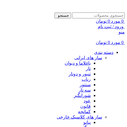
ADD ANYTHING HERE OR JUST REMOVE IT…
جستجو
0
مورد
0
تومان
ورود / ثبت نام
منو
0
مورد
0
تومان
دسته بندی
ساز های ایرانی
باغلاما و دیوان
تار
تنبور و دوتار
رباب
سنتور
سه تار
شورانگیز
عود
قانون
کمانچه
ساز های کلاسیک خارجی
پیانو