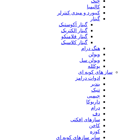
چنگ
کالیمبا
کیبورد و میدی کنترلر
گیتار
گیتار آکوستیک
گیتار الکتریک
گیتار فلامنکو
گیتار کلاسیک
هنگ درام
ویولن
ویولن سل
یوکلله
ساز های کوبه ای
ادوات درامز
بندیر
تنبک
جیمبی
داربوکا
درام
دف
سازهای افکتی
کاخن
کوزه
سایر سازهای کوبه ای