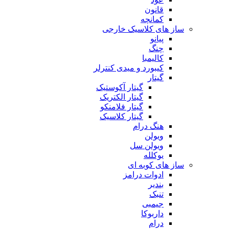
قانون
کمانچه
ساز های کلاسیک خارجی
پیانو
چنگ
کالیمبا
کیبورد و میدی کنترلر
گیتار
گیتار آکوستیک
گیتار الکتریک
گیتار فلامنکو
گیتار کلاسیک
هنگ درام
ویولن
ویولن سل
یوکلله
ساز های کوبه ای
ادوات درامز
بندیر
تنبک
جیمبی
داربوکا
درام