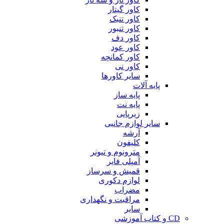
کاور گیتار
کاور تنبک
کاور تنبور
کاور دف
کاور عود
کاور کمانچه
کاور نی
سایر کاورها
پایه آلات
پایه ساز
پایه نت
زیرپایی
سایر لوازم جانبی
آرشه
کلیفون
مترونوم و تیونر
آمپلی فایر
قمیش و سرساز
لوازم دکوری
مضراب
مراقبت و نگهداری
سایر
CD و کتاب آموزشی