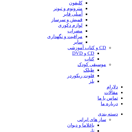
کلیفون
مترونوم و تیونر
آمپلی فایر
قمیش و سرساز
لوازم دکوری
مضراب
مراقبت و نگهداری
سایر
CD و کتاب آموزشی
CD و DVD
کتاب
موسیقی کودک
طبلک
فلوت ریکوردر
بلز
دلارام
مقالات
تماس با ما
درباره ما
دسته بندی
ساز های ایرانی
باغلاما و دیوان
تار