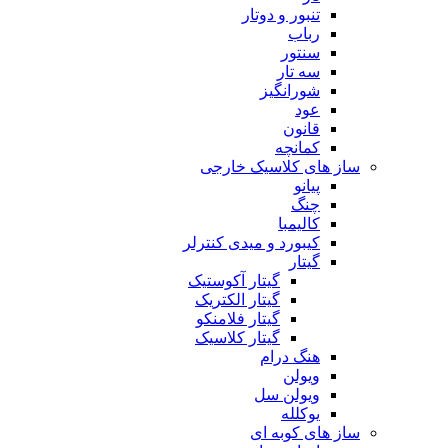
تنبور و دوتار
رباب
سنتور
سه تار
شورانگیز
عود
قانون
کمانچه
ساز های کلاسیک خارجی
پیانو
چنگ
کالیمبا
کیبورد و میدی کنترلر
گیتار
گیتار آکوستیک
گیتار الکتریک
گیتار فلامنکو
گیتار کلاسیک
هنگ درام
ویولن
ویولن سل
یوکلله
ساز های کوبه ای