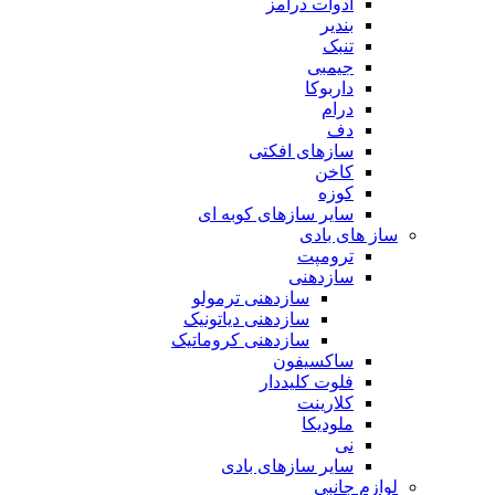
ادوات درامز
بندیر
تنبک
جیمبی
داربوکا
درام
دف
سازهای افکتی
کاخن
کوزه
سایر سازهای کوبه ای
ساز های بادی
ترومپت
سازدهنی
سازدهنی ترمولو
سازدهنی دیاتونیک
سازدهنی کروماتیک
ساکسیفون
فلوت کلیددار
کلارینت
ملودیکا
نی
سایر سازهای بادی
لوازم جانبی