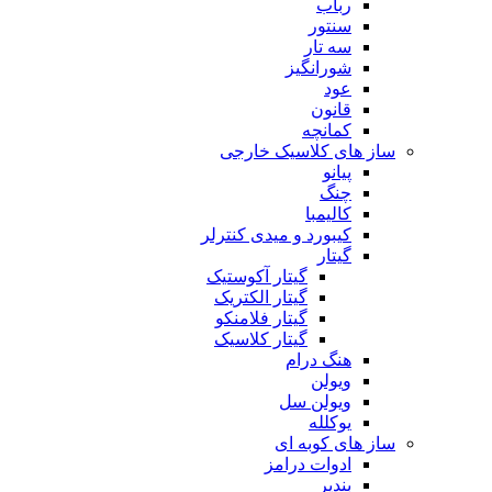
رباب
سنتور
سه تار
شورانگیز
عود
قانون
کمانچه
ساز های کلاسیک خارجی
پیانو
چنگ
کالیمبا
کیبورد و میدی کنترلر
گیتار
گیتار آکوستیک
گیتار الکتریک
گیتار فلامنکو
گیتار کلاسیک
هنگ درام
ویولن
ویولن سل
یوکلله
ساز های کوبه ای
ادوات درامز
بندیر