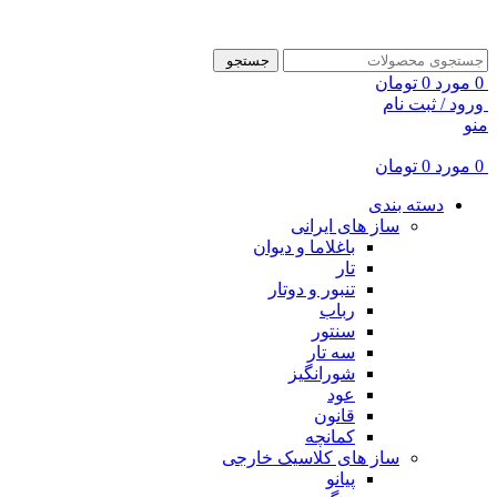
ADD ANYTHING HERE OR JUST REMOVE IT…
جستجو
0
مورد
0
تومان
ورود / ثبت نام
منو
0
مورد
0
تومان
دسته بندی
ساز های ایرانی
باغلاما و دیوان
تار
تنبور و دوتار
رباب
سنتور
سه تار
شورانگیز
عود
قانون
کمانچه
ساز های کلاسیک خارجی
پیانو