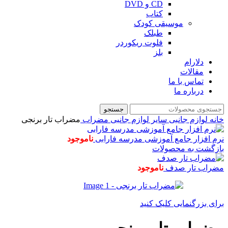
CD و DVD
کتاب
موسیقی کودک
طبلک
فلوت ریکوردر
بلز
دلارام
مقالات
تماس با ما
درباره ما
جستجو
خانه
لوازم جانبی
سایر لوازم جانبی
مضراب
مضراب تار برنجی
نرم افزار جامع آموزشی مدرسه فارابی
ناموجود
بازگشت به محصولات
مضراب تار صدف
ناموجود
برای بزرگنمایی کلیک کنید