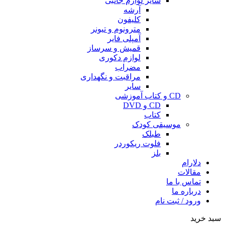
سایر لوازم جانبی
آرشه
کلیفون
مترونوم و تیونر
آمپلی فایر
قمیش و سرساز
لوازم دکوری
مضراب
مراقبت و نگهداری
سایر
CD و کتاب آموزشی
CD و DVD
کتاب
موسیقی کودک
طبلک
فلوت ریکوردر
بلز
دلارام
مقالات
تماس با ما
درباره ما
ورود / ثبت نام
سبد خرید