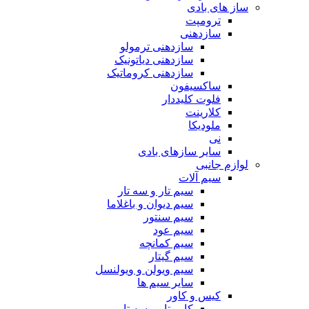
ساز های بادی
ترومپت
سازدهنی
سازدهنی ترمولو
سازدهنی دیاتونیک
سازدهنی کروماتیک
ساکسیفون
فلوت کلیددار
کلارینت
ملودیکا
نی
سایر سازهای بادی
لوازم جانبی
سیم آلات
سیم تار و سه تار
سیم دیوان و باغلاما
سیم سنتور
سیم عود
سیم کمانچه
سیم گیتار
سیم ویولن و ویولنسل
سایر سیم ها
کیس و کاور
کاور تار و سه تار