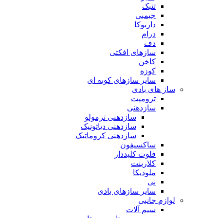
تنبک
جیمبی
داربوکا
درام
دف
سازهای افکتی
کاخن
کوزه
سایر سازهای کوبه ای
ساز های بادی
ترومپت
سازدهنی
سازدهنی ترمولو
سازدهنی دیاتونیک
سازدهنی کروماتیک
ساکسیفون
فلوت کلیددار
کلارینت
ملودیکا
نی
سایر سازهای بادی
لوازم جانبی
سیم آلات