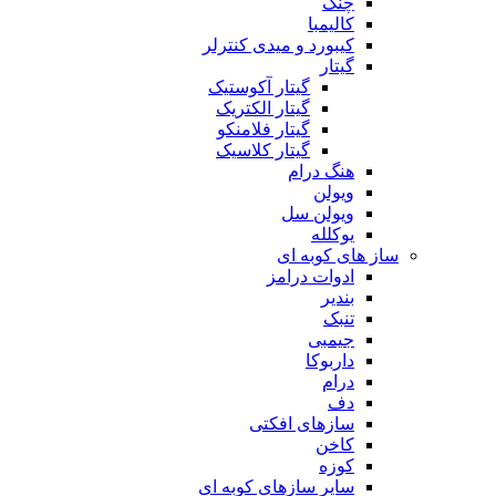
چنگ
کالیمبا
کیبورد و میدی کنترلر
گیتار
گیتار آکوستیک
گیتار الکتریک
گیتار فلامنکو
گیتار کلاسیک
هنگ درام
ویولن
ویولن سل
یوکلله
ساز های کوبه ای
ادوات درامز
بندیر
تنبک
جیمبی
داربوکا
درام
دف
سازهای افکتی
کاخن
کوزه
سایر سازهای کوبه ای