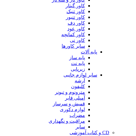
کاور گیتار
کاور تنبک
کاور تنبور
کاور دف
کاور عود
کاور کمانچه
کاور نی
سایر کاورها
پایه آلات
پایه ساز
پایه نت
زیرپایی
سایر لوازم جانبی
آرشه
کلیفون
مترونوم و تیونر
آمپلی فایر
قمیش و سرساز
لوازم دکوری
مضراب
مراقبت و نگهداری
سایر
CD و کتاب آموزشی