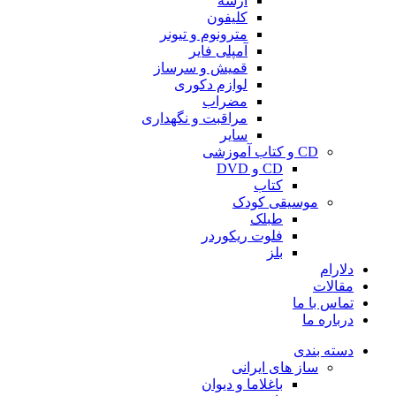
آرشه
کلیفون
مترونوم و تیونر
آمپلی فایر
قمیش و سرساز
لوازم دکوری
مضراب
مراقبت و نگهداری
سایر
CD و کتاب آموزشی
CD و DVD
کتاب
موسیقی کودک
طبلک
فلوت ریکوردر
بلز
دلارام
مقالات
تماس با ما
درباره ما
دسته بندی
ساز های ایرانی
باغلاما و دیوان