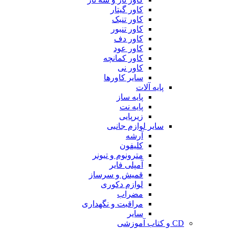
کاور گیتار
کاور تنبک
کاور تنبور
کاور دف
کاور عود
کاور کمانچه
کاور نی
سایر کاورها
پایه آلات
پایه ساز
پایه نت
زیرپایی
سایر لوازم جانبی
آرشه
کلیفون
مترونوم و تیونر
آمپلی فایر
قمیش و سرساز
لوازم دکوری
مضراب
مراقبت و نگهداری
سایر
CD و کتاب آموزشی