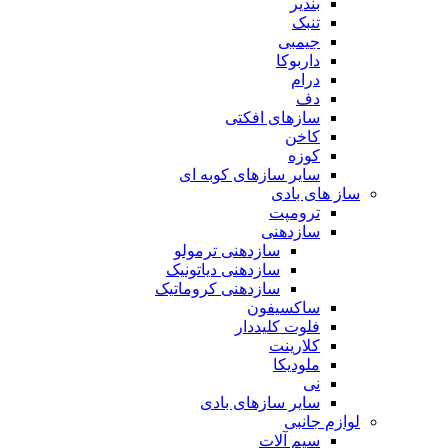
بندیر
تنبک
جیمبی
داربوکا
درام
دف
سازهای افکتی
کاخن
کوزه
سایر سازهای کوبه ای
ساز های بادی
ترومپت
سازدهنی
سازدهنی ترمولو
سازدهنی دیاتونیک
سازدهنی کروماتیک
ساکسیفون
فلوت کلیددار
کلارینت
ملودیکا
نی
سایر سازهای بادی
لوازم جانبی
سیم آلات