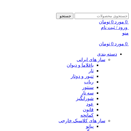
ADD ANYTHING HERE OR JUST REMOVE IT…
جستجو
0
مورد
0
تومان
ورود / ثبت نام
منو
0
مورد
0
تومان
دسته بندی
ساز های ایرانی
باغلاما و دیوان
تار
تنبور و دوتار
رباب
سنتور
سه تار
شورانگیز
عود
قانون
کمانچه
ساز های کلاسیک خارجی
پیانو