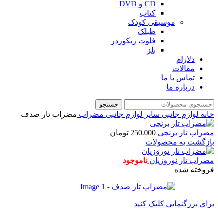
CD و DVD
کتاب
موسیقی کودک
طبلک
فلوت ریکوردر
بلز
دلارام
مقالات
تماس با ما
درباره ما
جستجو
خانه
لوازم جانبی
سایر لوازم جانبی
مضراب
مضراب تار صدف
مضراب تار برنجی
250.000
تومان
بازگشت به محصولات
مضراب تار نوروزیان
ناموجود
فروخته شده
برای بزرگنمایی کلیک کنید