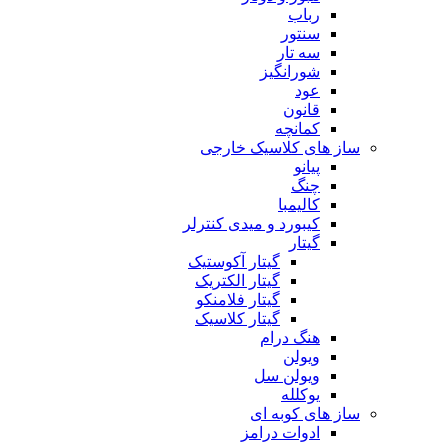
رباب
سنتور
سه تار
شورانگیز
عود
قانون
کمانچه
ساز های کلاسیک خارجی
پیانو
چنگ
کالیمبا
کیبورد و میدی کنترلر
گیتار
گیتار آکوستیک
گیتار الکتریک
گیتار فلامنکو
گیتار کلاسیک
هنگ درام
ویولن
ویولن سل
یوکلله
ساز های کوبه ای
ادوات درامز