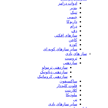
ادوات درامز
بندیر
تنبک
جیمبی
داربوکا
درام
دف
سازهای افکتی
کاخن
کوزه
سایر سازهای کوبه ای
ساز های بادی
ترومپت
سازدهنی
سازدهنی ترمولو
سازدهنی دیاتونیک
سازدهنی کروماتیک
ساکسیفون
فلوت کلیددار
کلارینت
ملودیکا
نی
سایر سازهای بادی