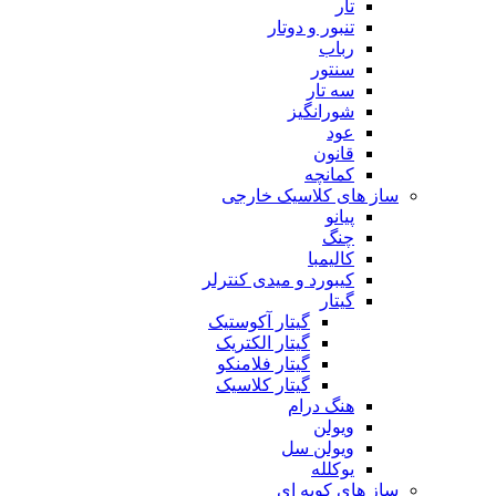
تار
تنبور و دوتار
رباب
سنتور
سه تار
شورانگیز
عود
قانون
کمانچه
ساز های کلاسیک خارجی
پیانو
چنگ
کالیمبا
کیبورد و میدی کنترلر
گیتار
گیتار آکوستیک
گیتار الکتریک
گیتار فلامنکو
گیتار کلاسیک
هنگ درام
ویولن
ویولن سل
یوکلله
ساز های کوبه ای