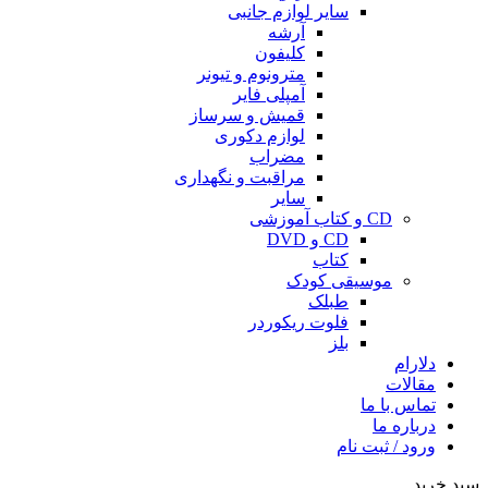
سایر لوازم جانبی
آرشه
کلیفون
مترونوم و تیونر
آمپلی فایر
قمیش و سرساز
لوازم دکوری
مضراب
مراقبت و نگهداری
سایر
CD و کتاب آموزشی
CD و DVD
کتاب
موسیقی کودک
طبلک
فلوت ریکوردر
بلز
دلارام
مقالات
تماس با ما
درباره ما
ورود / ثبت نام
سبد خرید