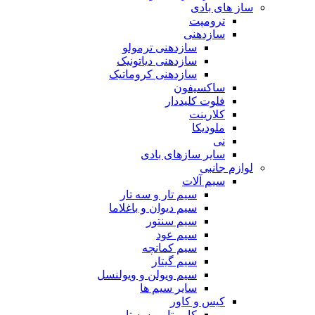
ساز های بادی
ترومپت
سازدهنی
سازدهنی ترمولو
سازدهنی دیاتونیک
سازدهنی کروماتیک
ساکسیفون
فلوت کلیددار
کلارینت
ملودیکا
نی
سایر سازهای بادی
لوازم جانبی
سیم آلات
سیم تار و سه تار
سیم دیوان و باغلاما
سیم سنتور
سیم عود
سیم کمانچه
سیم گیتار
سیم ویولن و ویولنسل
سایر سیم ها
کیس و کاور
کاور تار و سه تار