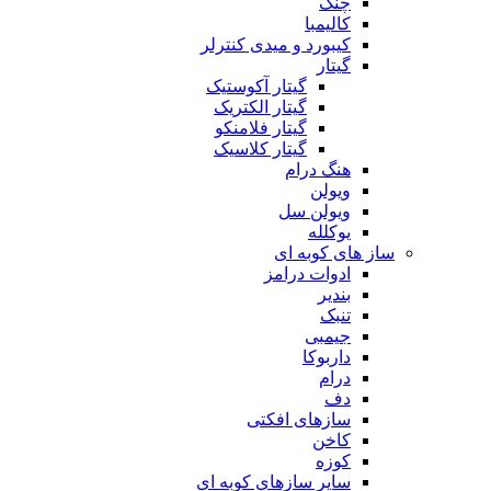
چنگ
کالیمبا
کیبورد و میدی کنترلر
گیتار
گیتار آکوستیک
گیتار الکتریک
گیتار فلامنکو
گیتار کلاسیک
هنگ درام
ویولن
ویولن سل
یوکلله
ساز های کوبه ای
ادوات درامز
بندیر
تنبک
جیمبی
داربوکا
درام
دف
سازهای افکتی
کاخن
کوزه
سایر سازهای کوبه ای