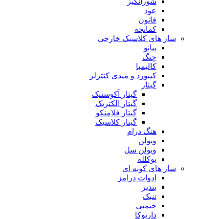
شورانگیز
عود
قانون
کمانچه
ساز های کلاسیک خارجی
پیانو
چنگ
کالیمبا
کیبورد و میدی کنترلر
گیتار
گیتار آکوستیک
گیتار الکتریک
گیتار فلامنکو
گیتار کلاسیک
هنگ درام
ویولن
ویولن سل
یوکلله
ساز های کوبه ای
ادوات درامز
بندیر
تنبک
جیمبی
داربوکا