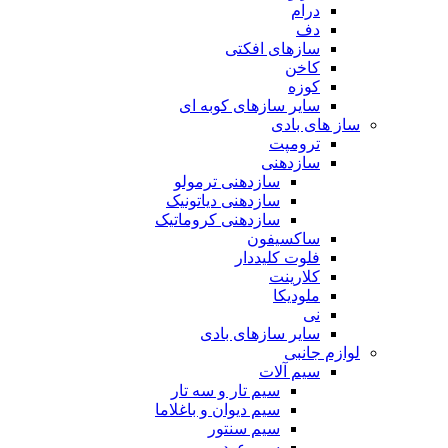
درام
دف
سازهای افکتی
کاخن
کوزه
سایر سازهای کوبه ای
ساز های بادی
ترومپت
سازدهنی
سازدهنی ترمولو
سازدهنی دیاتونیک
سازدهنی کروماتیک
ساکسیفون
فلوت کلیددار
کلارینت
ملودیکا
نی
سایر سازهای بادی
لوازم جانبی
سیم آلات
سیم تار و سه تار
سیم دیوان و باغلاما
سیم سنتور
سیم عود