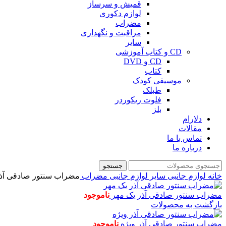
قمیش و سرساز
لوازم دکوری
مضراب
مراقبت و نگهداری
سایر
CD و کتاب آموزشی
CD و DVD
کتاب
موسیقی کودک
طبلک
فلوت ریکوردر
بلز
دلارام
مقالات
تماس با ما
درباره ما
جستجو
خانه
لوازم جانبی
سایر لوازم جانبی
مضراب
مضراب سنتور صادقی آذر
مضراب سنتور صادقی آذر یک مهر
ناموجود
بازگشت به محصولات
مضراب سنتور صادقی آذر ویژه
ناموجود