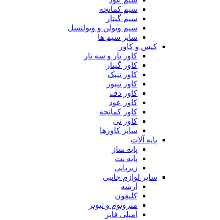
سیم کمانچه
سیم گیتار
سیم ویولن و ویولنسل
سایر سیم ها
کیس و کاور
کاور تار و سه تار
کاور گیتار
کاور تنبک
کاور تنبور
کاور دف
کاور عود
کاور کمانچه
کاور نی
سایر کاورها
پایه آلات
پایه ساز
پایه نت
زیرپایی
سایر لوازم جانبی
آرشه
کلیفون
مترونوم و تیونر
آمپلی فایر