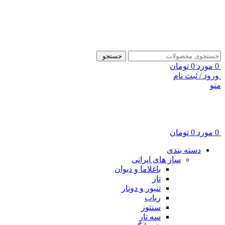
ADD ANYTHING HERE OR JUST REMOVE IT…
جستجو
0
مورد
0
تومان
ورود / ثبت نام
منو
0
مورد
0
تومان
دسته بندی
ساز های ایرانی
باغلاما و دیوان
تار
تنبور و دوتار
رباب
سنتور
سه تار