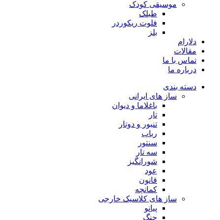
موسیقی کودک
طبلک
فلوت ریکوردر
بلز
دلارام
مقالات
تماس با ما
درباره ما
دسته بندی
ساز های ایرانی
باغلاما و دیوان
تار
تنبور و دوتار
رباب
سنتور
سه تار
شورانگیز
عود
قانون
کمانچه
ساز های کلاسیک خارجی
پیانو
چنگ