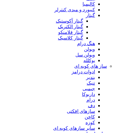
کالیمبا
کیبورد و میدی کنترلر
گیتار
گیتار آکوستیک
گیتار الکتریک
گیتار فلامنکو
گیتار کلاسیک
هنگ درام
ویولن
ویولن سل
یوکلله
ساز های کوبه ای
ادوات درامز
بندیر
تنبک
جیمبی
داربوکا
درام
دف
سازهای افکتی
کاخن
کوزه
سایر سازهای کوبه ای