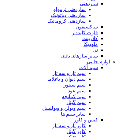
سازدهنی
سازدهنی ترمولو
سازدهنی دیاتونیک
سازدهنی کروماتیک
ساکسیفون
فلوت کلیددار
کلارینت
ملودیکا
نی
سایر سازهای بادی
لوازم جانبی
سیم آلات
سیم تار و سه تار
سیم دیوان و باغلاما
سیم سنتور
سیم عود
سیم کمانچه
سیم گیتار
سیم ویولن و ویولنسل
سایر سیم ها
کیس و کاور
کاور تار و سه تار
کاور گیتار