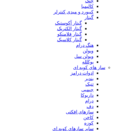
چنگ
کالیمبا
کیبورد و میدی کنترلر
گیتار
گیتار آکوستیک
گیتار الکتریک
گیتار فلامنکو
گیتار کلاسیک
هنگ درام
ویولن
ویولن سل
یوکلله
ساز های کوبه ای
ادوات درامز
بندیر
تنبک
جیمبی
داربوکا
درام
دف
سازهای افکتی
کاخن
کوزه
سایر سازهای کوبه ای