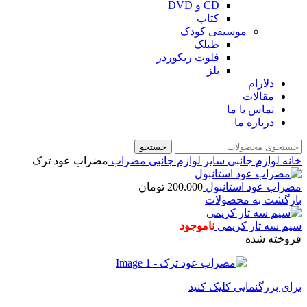
CD و DVD
کتاب
موسیقی کودک
طبلک
فلوت ریکوردر
بلز
دلارام
مقالات
تماس با ما
درباره ما
جستجو
خانه
لوازم جانبی
سایر لوازم جانبی
مضراب
مضراب عود ترک
مضراب عود استانبول
200.000
تومان
بازگشت به محصولات
سیم سه تار کریمی
ناموجود
فروخته شده
برای بزرگنمایی کلیک کنید