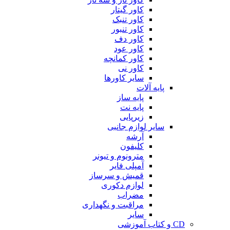
کاور گیتار
کاور تنبک
کاور تنبور
کاور دف
کاور عود
کاور کمانچه
کاور نی
سایر کاورها
پایه آلات
پایه ساز
پایه نت
زیرپایی
سایر لوازم جانبی
آرشه
کلیفون
مترونوم و تیونر
آمپلی فایر
قمیش و سرساز
لوازم دکوری
مضراب
مراقبت و نگهداری
سایر
CD و کتاب آموزشی