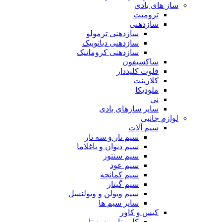
ساز های بادی
ترومپت
سازدهنی
سازدهنی ترمولو
سازدهنی دیاتونیک
سازدهنی کروماتیک
ساکسیفون
فلوت کلیددار
کلارینت
ملودیکا
نی
سایر سازهای بادی
لوازم جانبی
سیم آلات
سیم تار و سه تار
سیم دیوان و باغلاما
سیم سنتور
سیم عود
سیم کمانچه
سیم گیتار
سیم ویولن و ویولنسل
سایر سیم ها
کیس و کاور
کاور تار و سه تار