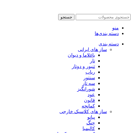
جستجو
منو
دسته بندی‌ها
دسته بندی
ساز های ایرانی
باغلاما و دیوان
تار
تنبور و دوتار
رباب
سنتور
سه تار
شورانگیز
عود
قانون
کمانچه
ساز های کلاسیک خارجی
پیانو
چنگ
کالیمبا