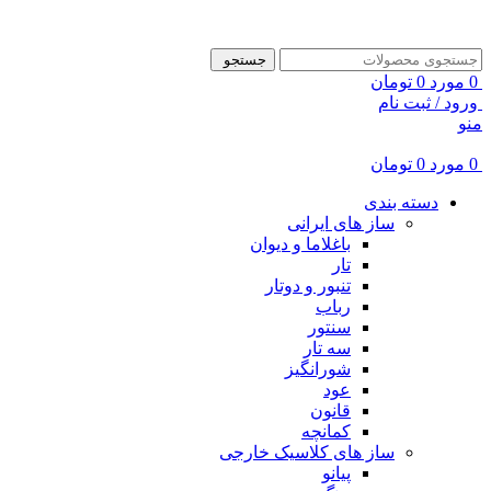
ADD ANYTHING HERE OR JUST REMOVE IT…
جستجو
0
مورد
0
تومان
ورود / ثبت نام
منو
0
مورد
0
تومان
دسته بندی
ساز های ایرانی
باغلاما و دیوان
تار
تنبور و دوتار
رباب
سنتور
سه تار
شورانگیز
عود
قانون
کمانچه
ساز های کلاسیک خارجی
پیانو