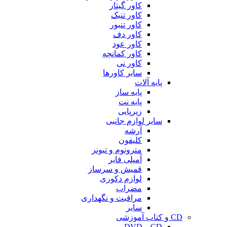
کاور گیتار
کاور تنبک
کاور تنبور
کاور دف
کاور عود
کاور کمانچه
کاور نی
سایر کاورها
پایه آلات
پایه ساز
پایه نت
زیرپایی
سایر لوازم جانبی
آرشه
کلیفون
مترونوم و تیونر
آمپلی فایر
قمیش و سرساز
لوازم دکوری
مضراب
مراقبت و نگهداری
سایر
CD و کتاب آموزشی
CD و DVD