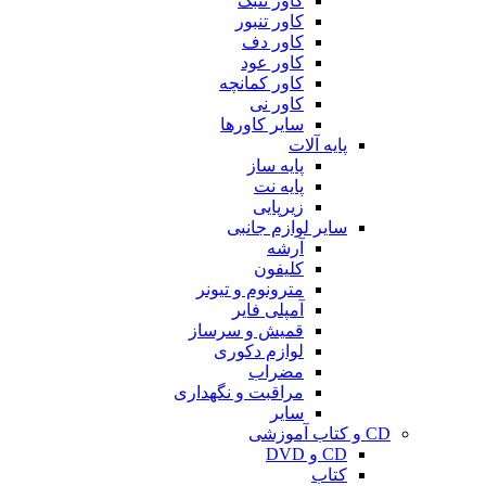
کاور تنبک
کاور تنبور
کاور دف
کاور عود
کاور کمانچه
کاور نی
سایر کاورها
پایه آلات
پایه ساز
پایه نت
زیرپایی
سایر لوازم جانبی
آرشه
کلیفون
مترونوم و تیونر
آمپلی فایر
قمیش و سرساز
لوازم دکوری
مضراب
مراقبت و نگهداری
سایر
CD و کتاب آموزشی
CD و DVD
کتاب