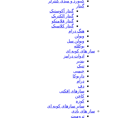
کیبورد و میدی کنترلر
گیتار
گیتار آکوستیک
گیتار الکتریک
گیتار فلامنکو
گیتار کلاسیک
هنگ درام
ویولن
ویولن سل
یوکلله
ساز های کوبه ای
ادوات درامز
بندیر
تنبک
جیمبی
داربوکا
درام
دف
سازهای افکتی
کاخن
کوزه
سایر سازهای کوبه ای
ساز های بادی
ترومپت