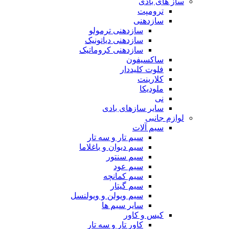
ساز های بادی
ترومپت
سازدهنی
سازدهنی ترمولو
سازدهنی دیاتونیک
سازدهنی کروماتیک
ساکسیفون
فلوت کلیددار
کلارینت
ملودیکا
نی
سایر سازهای بادی
لوازم جانبی
سیم آلات
سیم تار و سه تار
سیم دیوان و باغلاما
سیم سنتور
سیم عود
سیم کمانچه
سیم گیتار
سیم ویولن و ویولنسل
سایر سیم ها
کیس و کاور
کاور تار و سه تار