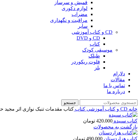
قمیش و سرساز
لوازم دکوری
مضراب
مراقبت و نگهداری
سایر
CD و کتاب آموزشی
CD و DVD
کتاب
موسیقی کودک
طبلک
فلوت ریکوردر
بلز
دلارام
مقالات
تماس با ما
درباره ما
جستجو
خانه
CD و کتاب آموزشی
کتاب
کتاب مقدمات تنبک نوازی اثر مجید ح
کتاب سپیده
420.000
تومان
بازگشت به محصولات
کتاب هزاردستان
490.000
تومان