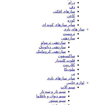
درام
دف
سازهای افکتی
کاخن
کوزه
سایر سازهای کوبه ای
ساز های بادی
ترومپت
سازدهنی
سازدهنی ترمولو
سازدهنی دیاتونیک
سازدهنی کروماتیک
ساکسیفون
فلوت کلیددار
کلارینت
ملودیکا
نی
سایر سازهای بادی
لوازم جانبی
سیم آلات
سیم تار و سه تار
سیم دیوان و باغلاما
سیم سنتور
سیم عود