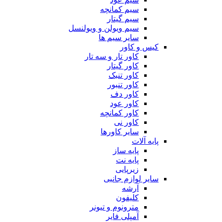
سیم کمانچه
سیم گیتار
سیم ویولن و ویولنسل
سایر سیم ها
کیس و کاور
کاور تار و سه تار
کاور گیتار
کاور تنبک
کاور تنبور
کاور دف
کاور عود
کاور کمانچه
کاور نی
سایر کاورها
پایه آلات
پایه ساز
پایه نت
زیرپایی
سایر لوازم جانبی
آرشه
کلیفون
مترونوم و تیونر
آمپلی فایر