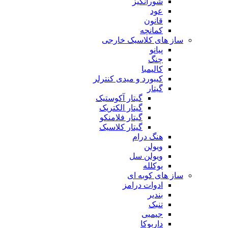
شورانگیز
عود
قانون
کمانچه
ساز های کلاسیک خارجی
پیانو
چنگ
کالیمبا
کیبورد و میدی کنترلر
گیتار
گیتار آکوستیک
گیتار الکتریک
گیتار فلامنکو
گیتار کلاسیک
هنگ درام
ویولن
ویولن سل
یوکلله
ساز های کوبه ای
ادوات درامز
بندیر
تنبک
جیمبی
داربوکا