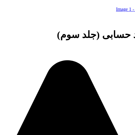
د حسابی (جلد سوم)