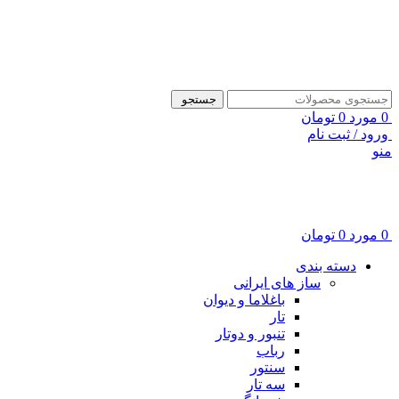
ADD ANYTHING HERE OR JUST REMOVE IT…
جستجو
0
مورد
0
تومان
ورود / ثبت نام
منو
0
مورد
0
تومان
دسته بندی
ساز های ایرانی
باغلاما و دیوان
تار
تنبور و دوتار
رباب
سنتور
سه تار