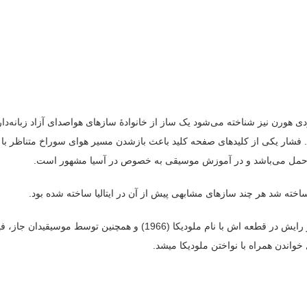
کا، هارمونیکای کلیدی یا ملودی هورن نیز شناخته می‌شود یک ساز از خانوادهٔ سازهای هواصد
د. فشار یکی از کلیدهای صفحه کلید باعث بازشدن مسیر هوای سوراخ متناظر با 
بل حمل می‌باشد و در آموزش موسیقی به خصوص در آسیا مشهور است.
به عنوان ساز موسیقی جدی، ملودیکا برای اولین بار در دهه 1960 توسط است
واندن همراه با نواختن ملودیکا میشد.