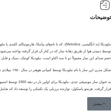
توضیحات
ملودیکا (به انگلیسی: Melodica)، که با نام‌های پیانی
توسط دمیدن هوا از طریق دهانهٔ ساز که در کنار آن قرار گرفته نواخته می‌شو
حجم صدای این ساز معمولاً دو تا سه اکتاو است. ملودیکا کوچک، سبک و قا
شکل مدرن این ساز با نام ملودیکا توسط کمپانی هوهنر در سال ۱۹۵۰ میلادی ساخته شد هر چند سازهای مشابهی پیش از آن در ایتالیا ساخته شده بود.
قرار گرفت. هرمتو پاسکول، نوازنده برزیلی یک تکنیکی را توسعه داد که شامل خ
+ بیشتر