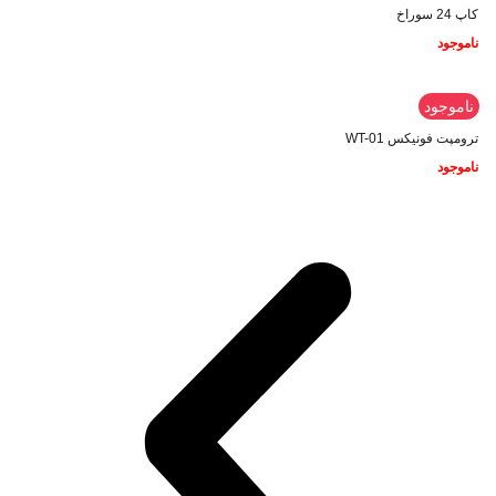
کاپ 24 سوراخ
ناموجود
ناموجود
ترومپت فونیکس WT-01
ناموجود