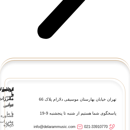
قوانین
ارتباط
محصولا
و
با
تعمیر
ما
مقررات
تهران خیابان بهارستان موسیقی دلارام پلاک 66
ساز
تماس
قوانین
پاسخگوی شما هستیم از شنبه تا پنجشنبه 9-19
و
با ما
مشاوره
مقررات
خرید
درباره
info@delarammusic.com
021-33910770