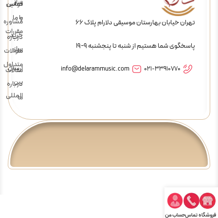
ساز
تماس
قوانین
و
با ما
مشاوره
تهران خیابان بهارستان موسیقی دلارام پلاک 66
مقررات
خرید
درباره
پاسخگوی شما هستیم از شنبه تا پنجشنبه 9-19
ساز
ما
سوالات
متداول
ارسال
info@delarammusic.com
021-33910770
مقالات
بین
درباره
المللی
ما
فروشگاه
تماس
حساب من