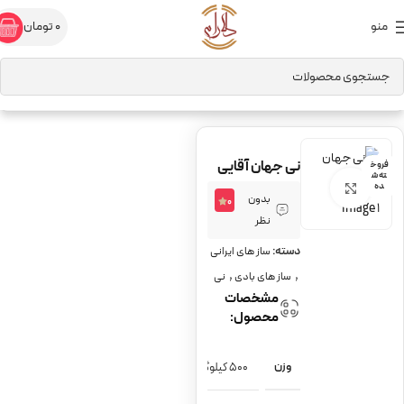
منو
0
تومان
خانه
ساز های بادی
نی
نی جهان آقایی
فروخ
ته ش
برای بزرگنمایی کلیک کنید
ده
بدون
0
نظر
دسته:
ساز های ایرانی
,
,
ساز های بادی
نی
مشخصات
محصول:
وزن
500 کیلوگرم