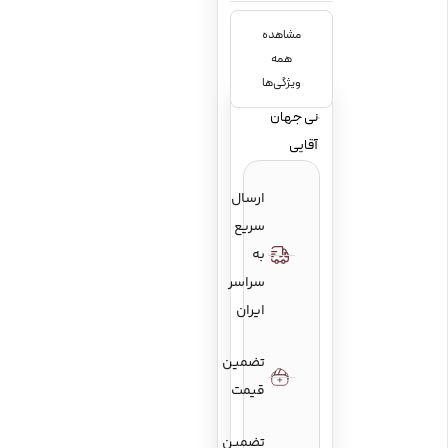
مشاهده
در کوک
سایر
همه
های
توضیحات
مختلف
ویژگی‌ها
نی جهان
آقایی
جهان
سازنده
آقایی
ارسال
سریع
به
سراسر
ایران
تضمین
قیمت
تضمین