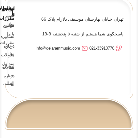
قوانین
ارتباط
محصولا
و
با
تعمیر
ما
مقررات
تهران خیابان بهارستان موسیقی دلارام پلاک 66
ساز
تماس
قوانین
پاسخگوی شما هستیم از شنبه تا پنجشنبه 9-19
و
با ما
مشاوره
مقررات
خرید
درباره
info@delarammusic.com
021-33910770
ساز
ما
سوالات
متداول
ارسال
مقالات
بین
درباره
المللی
ما