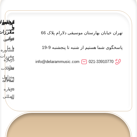
قوانین
ارتباط
محصولا
و
با
تعمیر
ما
مقررات
تهران خیابان بهارستان موسیقی دلارام پلاک 66
ساز
تماس
قوانین
پاسخگوی شما هستیم از شنبه تا پنجشنبه 9-19
و
با ما
مشاوره
مقررات
خرید
درباره
info@delarammusic.com
021-33910770
ساز
ما
سوالات
متداول
ارسال
مقالات
بین
درباره
المللی
ما