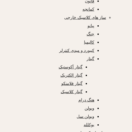
قانون
کمانچه
ساز های کلاسیک خارجی
پیانو
چنگ
کالیمبا
کیبورد و میدی کنترلر
گیتار
گیتار آکوستیک
گیتار الکتریک
گیتار فلامنکو
گیتار کلاسیک
هنگ درام
ویولن
ویولن سل
یوکلله