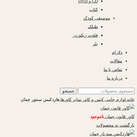
CD و DVD
کتاب
موسیقی کودک
طبلک
فلوت ریکوردر
بلز
دلارام
مقالات
تماس با ما
درباره ما
جستجو
خانه
لوازم جانبی
کیس و کاور
سایر کاورها
هاردکیس سنتور چمان
کاور قانون چمان
ناموجود
بازگشت به محصولات