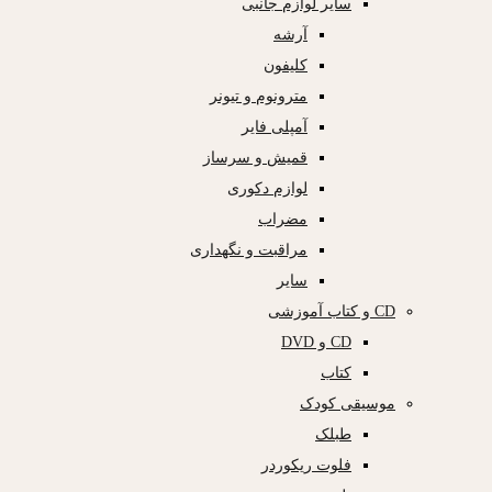
سایر لوازم جانبی
آرشه
کلیفون
مترونوم و تیونر
آمپلی فایر
قمیش و سرساز
لوازم دکوری
مضراب
مراقبت و نگهداری
سایر
CD و کتاب آموزشی
CD و DVD
کتاب
موسیقی کودک
طبلک
فلوت ریکوردر