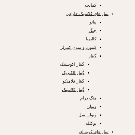
کمانچه
ساز های کلاسیک خارجی
پیانو
چنگ
کالیمبا
کیبورد و میدی کنترلر
گیتار
گیتار آکوستیک
گیتار الکتریک
گیتار فلامنکو
گیتار کلاسیک
هنگ درام
ویولن
ویولن سل
یوکلله
ساز های کوبه ای