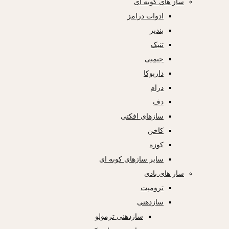
ساز های کوبه ای
ادوات درامز
بندیر
تنبک
جیمبی
داربوکا
درام
دف
سازهای افکتی
کاخن
کوزه
سایر سازهای کوبه ای
ساز های بادی
ترومپت
سازدهنی
سازدهنی ترمولو