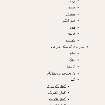
رباب
سنتور
سه تار
شورانگیز
عود
قانون
کمانچه
ساز های کلاسیک خارجی
پیانو
چنگ
کالیمبا
کیبورد و میدی کنترلر
گیتار
گیتار آکوستیک
گیتار الکتریک
گیتار فلامنکو