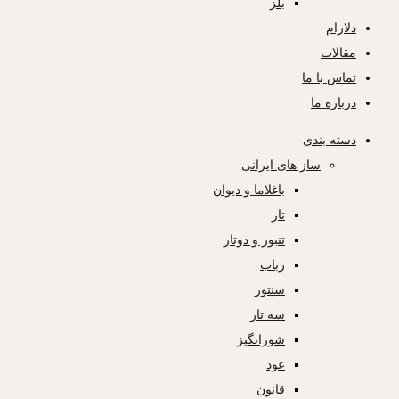
بلز
دلارام
مقالات
تماس با ما
درباره ما
دسته بندی
ساز های ایرانی
باغلاما و دیوان
تار
تنبور و دوتار
رباب
سنتور
سه تار
شورانگیز
عود
قانون