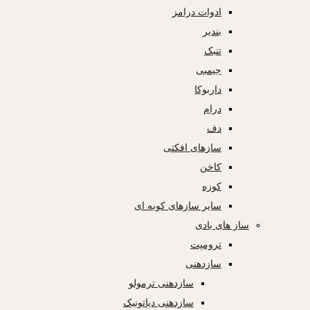
ادوات درامز
بندیر
تنبک
جیمبی
داربوکا
درام
دف
سازهای افکتی
کاخن
کوزه
سایر سازهای کوبه ای
ساز های بادی
ترومپت
سازدهنی
سازدهنی ترمولو
سازدهنی دیاتونیک