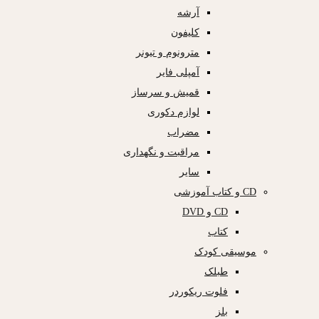
آرشه
کلیفون
مترونوم و تیونر
آمپلی فایر
قمیش و سرساز
لوازم دکوری
مضراب
مراقبت و نگهداری
سایر
CD و کتاب آموزشی
CD و DVD
کتاب
موسیقی کودک
طبلک
فلوت ریکوردر
بلز