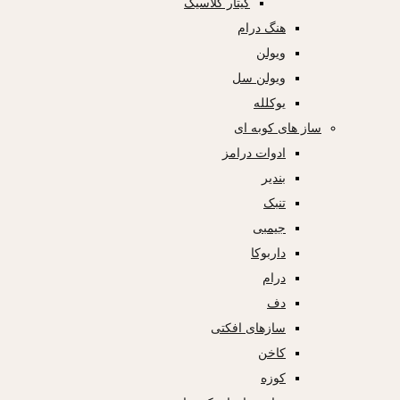
گیتار کلاسیک
هنگ درام
ویولن
ویولن سل
یوکلله
ساز های کوبه ای
ادوات درامز
بندیر
تنبک
جیمبی
داربوکا
درام
دف
سازهای افکتی
کاخن
کوزه