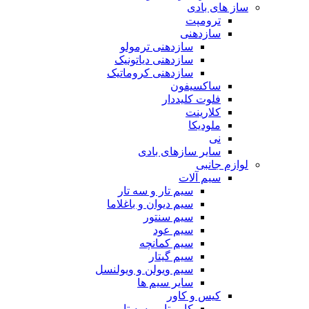
ساز های بادی
ترومپت
سازدهنی
سازدهنی ترمولو
سازدهنی دیاتونیک
سازدهنی کروماتیک
ساکسیفون
فلوت کلیددار
کلارینت
ملودیکا
نی
سایر سازهای بادی
لوازم جانبی
سیم آلات
سیم تار و سه تار
سیم دیوان و باغلاما
سیم سنتور
سیم عود
سیم کمانچه
سیم گیتار
سیم ویولن و ویولنسل
سایر سیم ها
کیس و کاور
کاور تار و سه تار