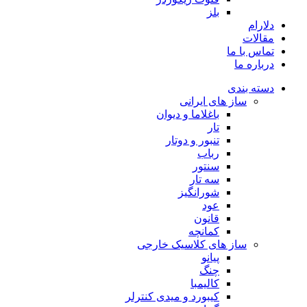
بلز
دلارام
مقالات
تماس با ما
درباره ما
دسته بندی
ساز های ایرانی
باغلاما و دیوان
تار
تنبور و دوتار
رباب
سنتور
سه تار
شورانگیز
عود
قانون
کمانچه
ساز های کلاسیک خارجی
پیانو
چنگ
کالیمبا
کیبورد و میدی کنترلر