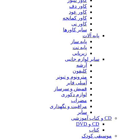
کاور تنبور
کاور دف
کاور عود
کاور کمانچه
کاور نی
سایر کاورها
پایه آلات
پایه ساز
پایه نت
زیرپایی
سایر لوازم جانبی
آرشه
کلیفون
مترونوم و تیونر
آمپلی فایر
قمیش و سرساز
لوازم دکوری
مضراب
مراقبت و نگهداری
سایر
CD و کتاب آموزشی
CD و DVD
کتاب
موسیقی کودک