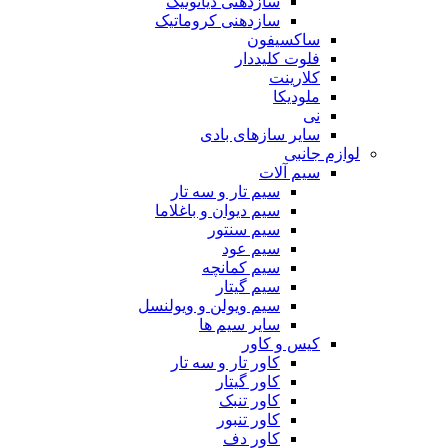
سازدهنی دیاتونیک
سازدهنی کروماتیک
ساکسیفون
فلوت کلیددار
کلارینت
ملودیکا
نی
سایر سازهای بادی
لوازم جانبی
سیم آلات
سیم تار و سه تار
سیم دیوان و باغلاما
سیم سنتور
سیم عود
سیم کمانچه
سیم گیتار
سیم ویولن و ویولنسل
سایر سیم ها
کیس و کاور
کاور تار و سه تار
کاور گیتار
کاور تنبک
کاور تنبور
کاور دف