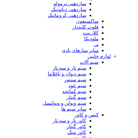
سازدهنی ترمولو
سازدهنی دیاتونیک
سازدهنی کروماتیک
ساکسیفون
فلوت کلیددار
کلارینت
ملودیکا
نی
سایر سازهای بادی
لوازم جانبی
سیم آلات
سیم تار و سه تار
سیم دیوان و باغلاما
سیم سنتور
سیم عود
سیم کمانچه
سیم گیتار
سیم ویولن و ویولنسل
سایر سیم ها
کیس و کاور
کاور تار و سه تار
کاور گیتار
کاور تنبک