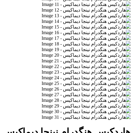
هاردکیس هنگدرام نینجا دیماکیس