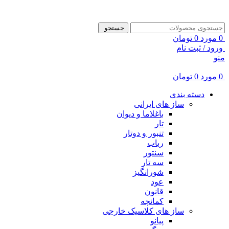
ADD ANYTHING HERE OR JUST REMOVE IT…
جستجو
0
مورد
0
تومان
ورود / ثبت نام
منو
0
مورد
0
تومان
دسته بندی
ساز های ایرانی
باغلاما و دیوان
تار
تنبور و دوتار
رباب
سنتور
سه تار
شورانگیز
عود
قانون
کمانچه
ساز های کلاسیک خارجی
پیانو