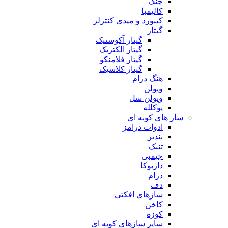
چنگ
کالیمبا
کیبورد و میدی کنترلر
گیتار
گیتار آکوستیک
گیتار الکتریک
گیتار فلامنکو
گیتار کلاسیک
هنگ درام
ویولن
ویولن سل
یوکلله
ساز های کوبه ای
ادوات درامز
بندیر
تنبک
جیمبی
داربوکا
درام
دف
سازهای افکتی
کاخن
کوزه
سایر سازهای کوبه ای