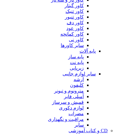
کاور گیتار
کاور تنبک
کاور تنبور
کاور دف
کاور عود
کاور کمانچه
کاور نی
سایر کاورها
پایه آلات
پایه ساز
پایه نت
زیرپایی
سایر لوازم جانبی
آرشه
کلیفون
مترونوم و تیونر
آمپلی فایر
قمیش و سرساز
لوازم دکوری
مضراب
مراقبت و نگهداری
سایر
CD و کتاب آموزشی