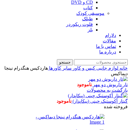
CD و DVD
کتاب
موسیقی کودک
طبلک
فلوت ریکوردر
بلز
دلارام
مقالات
تماس با ما
درباره ما
جستجو
خانه
لوازم جانبی
کیس و کاور
سایر کاورها
هاردکیس هنگدرام نینجا
دیماکیس
تار داریوش دو مهر
ناموجود
بازگشت به محصولات
گیتار آکوستیک چینی (پیکاپدار)
ناموجود
فروخته شده