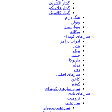
گیتار الکتریک
گیتار فلامنکو
گیتار کلاسیک
هنگ درام
ویولن
ویولن سل
یوکلله
ساز های کوبه ای
ادوات درامز
بندیر
تنبک
جیمبی
داربوکا
درام
دف
سازهای افکتی
کاخن
کوزه
سایر سازهای کوبه ای
ساز های بادی
ترومپت
سازدهنی
سازدهنی ترمولو