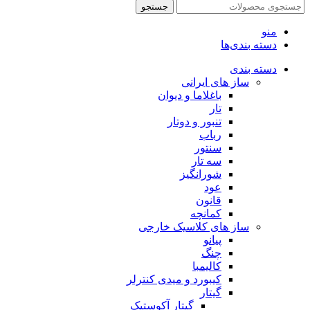
جستجو
منو
دسته بندی‌ها
دسته بندی
ساز های ایرانی
باغلاما و دیوان
تار
تنبور و دوتار
رباب
سنتور
سه تار
شورانگیز
عود
قانون
کمانچه
ساز های کلاسیک خارجی
پیانو
چنگ
کالیمبا
کیبورد و میدی کنترلر
گیتار
گیتار آکوستیک