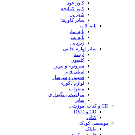
کاور عود
کاور کمانچه
کاور نی
سایر کاورها
پایه آلات
پایه ساز
پایه نت
زیرپایی
سایر لوازم جانبی
آرشه
کلیفون
مترونوم و تیونر
آمپلی فایر
قمیش و سرساز
لوازم دکوری
مضراب
مراقبت و نگهداری
سایر
CD و کتاب آموزشی
CD و DVD
کتاب
موسیقی کودک
طبلک
فلوت ریکوردر