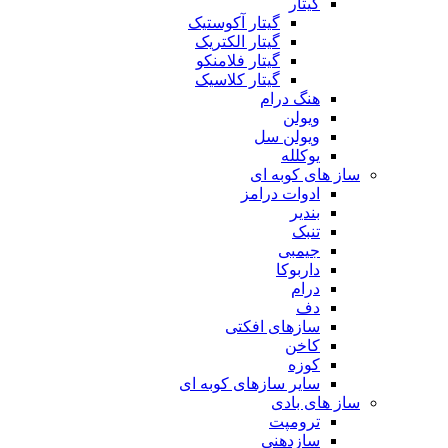
گیتار
گیتار آکوستیک
گیتار الکتریک
گیتار فلامنکو
گیتار کلاسیک
هنگ درام
ویولن
ویولن سل
یوکلله
ساز های کوبه ای
ادوات درامز
بندیر
تنبک
جیمبی
داربوکا
درام
دف
سازهای افکتی
کاخن
کوزه
سایر سازهای کوبه ای
ساز های بادی
ترومپت
سازدهنی