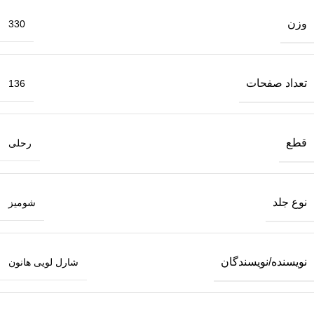
وزن
330
تعداد صفحات
136
قطع
رحلی
نوع جلد
شومیز
نویسنده/نویسندگان
شارل لویی هانون