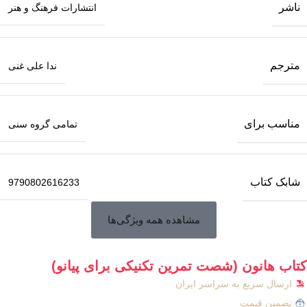
ناشر
انتشارات فرهنگ و هنر
مترجم
ندا علی غنی
مناسب برای
تمامی گروه سنی
شابک کتاب
9790802616233
مشاهده همه ویژگی‌ها
کتاب هانون (شصت تمرین تکنیکی برای پیانو)
ارسال سریع به سراسر ایران
تضمین قیمت