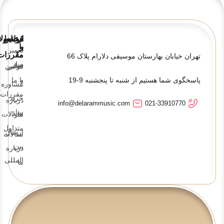
قوانین
ارتباط
محصولا
و
با
تعمیر
ما
مقررات
تهران خیابان بهارستان موسیقی دلارام پلاک 66
ساز
تماس
قوانین
پاسخگوی شما هستیم از شنبه تا پنجشنبه 9-19
و
با ما
مشاوره
مقررات
خرید
درباره
info@delarammusic.com
021-33910770
ساز
ما
سوالات
متداول
ارسال
مقالات
بین
درباره
المللی
ما