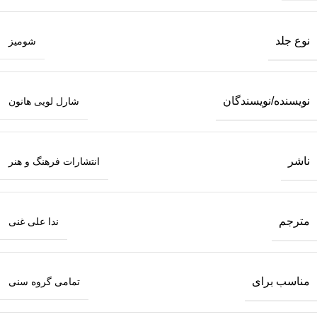
نوع جلد
شومیز
نویسنده/نویسندگان
شارل لویی هانون
ناشر
انتشارات فرهنگ و هنر
مترجم
ندا علی غنی
مناسب برای
تمامی گروه سنی