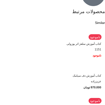
محصولات مرتبط
Similar
ناموجود
کتاب آموزش سلفژ اثر پوزولی
1151
ناموجود
کتاب آموزش دف سیامک
عزیززاده
970.000
تومان
ناموجود