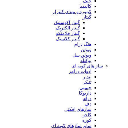
چنگ
کالیمبا
کیبورد و میدی کنترلر
گیتار
گیتار آکوستیک
گیتار الکتریک
گیتار فلامنکو
گیتار کلاسیک
هنگ درام
ویولن
ویولن سل
یوکلله
ساز های کوبه ای
ادوات درامز
بندیر
تنبک
جیمبی
داربوکا
درام
دف
سازهای افکتی
کاخن
کوزه
سایر سازهای کوبه ای