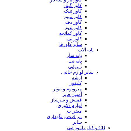
کاور گیتار
کاور تنبک
کاور تنبور
کاور دف
کاور عود
کاور کمانچه
کاور نی
سایر کاورها
پایه آلات
پایه ساز
پایه نت
زیرپایی
سایر لوازم جانبی
آرشه
کلیفون
مترونوم و تیونر
آمپلی فایر
قمیش و سرساز
لوازم دکوری
مضراب
مراقبت و نگهداری
سایر
CD و کتاب آموزشی