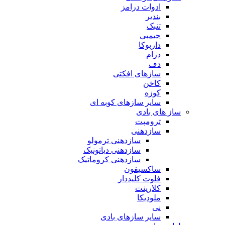
ادوات درامز
بندیر
تنبک
جیمبی
داربوکا
درام
دف
سازهای افکتی
کاخن
کوزه
سایر سازهای کوبه ای
ساز های بادی
ترومپت
سازدهنی
سازدهنی ترمولو
سازدهنی دیاتونیک
سازدهنی کروماتیک
ساکسیفون
فلوت کلیددار
کلارینت
ملودیکا
نی
سایر سازهای بادی