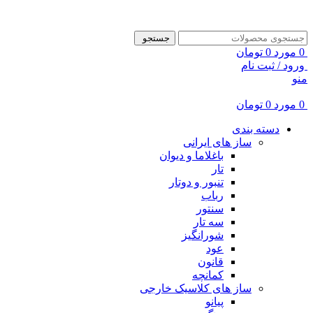
ADD ANYTHING HERE OR JUST REMOVE IT…
جستجو
0
مورد
0
تومان
ورود / ثبت نام
منو
0
مورد
0
تومان
دسته بندی
ساز های ایرانی
باغلاما و دیوان
تار
تنبور و دوتار
رباب
سنتور
سه تار
شورانگیز
عود
قانون
کمانچه
ساز های کلاسیک خارجی
پیانو