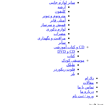
سایر لوازم جانبی
آرشه
کلیفون
مترونوم و تیونر
آمپلی فایر
قمیش و سرساز
لوازم دکوری
مضراب
مراقبت و نگهداری
سایر
CD و کتاب آموزشی
CD و DVD
کتاب
موسیقی کودک
طبلک
فلوت ریکوردر
بلز
دلارام
مقالات
تماس با ما
درباره ما
ورود / ثبت نام
سبد خرید