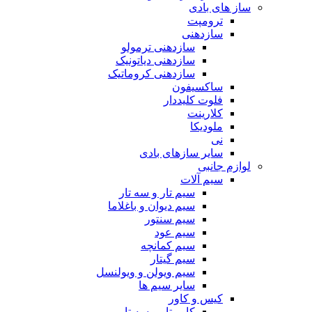
ساز های بادی
ترومپت
سازدهنی
سازدهنی ترمولو
سازدهنی دیاتونیک
سازدهنی کروماتیک
ساکسیفون
فلوت کلیددار
کلارینت
ملودیکا
نی
سایر سازهای بادی
لوازم جانبی
سیم آلات
سیم تار و سه تار
سیم دیوان و باغلاما
سیم سنتور
سیم عود
سیم کمانچه
سیم گیتار
سیم ویولن و ویولنسل
سایر سیم ها
کیس و کاور
کاور تار و سه تار