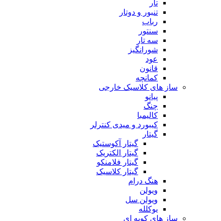
تار
تنبور و دوتار
رباب
سنتور
سه تار
شورانگیز
عود
قانون
کمانچه
ساز های کلاسیک خارجی
پیانو
چنگ
کالیمبا
کیبورد و میدی کنترلر
گیتار
گیتار آکوستیک
گیتار الکتریک
گیتار فلامنکو
گیتار کلاسیک
هنگ درام
ویولن
ویولن سل
یوکلله
ساز های کوبه ای