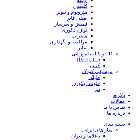
آرشه
کلیفون
مترونوم و تیونر
آمپلی فایر
قمیش و سرساز
لوازم دکوری
مضراب
مراقبت و نگهداری
سایر
CD و کتاب آموزشی
CD و DVD
کتاب
موسیقی کودک
طبلک
فلوت ریکوردر
بلز
دلارام
مقالات
تماس با ما
درباره ما
دسته بندی
ساز های ایرانی
باغلاما و دیوان