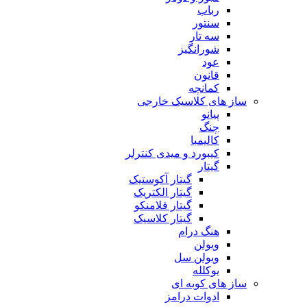
رباب
سنتور
سه تار
شورانگیز
عود
قانون
کمانچه
ساز های کلاسیک خارجی
پیانو
چنگ
کالیمبا
کیبورد و میدی کنترلر
گیتار
گیتار آکوستیک
گیتار الکتریک
گیتار فلامنکو
گیتار کلاسیک
هنگ درام
ویولن
ویولن سل
یوکلله
ساز های کوبه ای
ادوات درامز