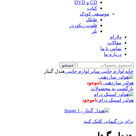
CD و DVD
کتاب
موسیقی کودک
طبلک
فلوت ریکوردر
بلز
دلارام
مقالات
تماس با ما
درباره ما
جستجو
خانه
لوازم جانبی
سایر لوازم جانبی
هندل گیتار
هولدر سازدهنی
ناموجود
بازگشت به محصولات
هولدر استیک درام
ناموجود
برای بزرگنمایی کلیک کنید