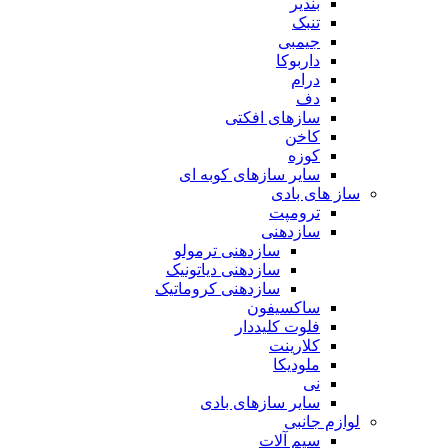
بندیر
تنبک
جیمبی
داربوکا
درام
دف
سازهای افکتی
کاخن
کوزه
سایر سازهای کوبه ای
ساز های بادی
ترومپت
سازدهنی
سازدهنی ترمولو
سازدهنی دیاتونیک
سازدهنی کروماتیک
ساکسیفون
فلوت کلیددار
کلارینت
ملودیکا
نی
سایر سازهای بادی
لوازم جانبی
سیم آلات