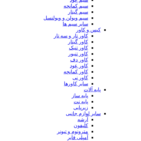
سیم کمانچه
سیم گیتار
سیم ویولن و ویولنسل
سایر سیم ها
کیس و کاور
کاور تار و سه تار
کاور گیتار
کاور تنبک
کاور تنبور
کاور دف
کاور عود
کاور کمانچه
کاور نی
سایر کاورها
پایه آلات
پایه ساز
پایه نت
زیرپایی
سایر لوازم جانبی
آرشه
کلیفون
مترونوم و تیونر
آمپلی فایر