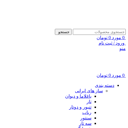
ADD ANYTHING HERE OR JUST REMOVE IT…
جستجو
0
مورد
0
تومان
ورود / ثبت نام
منو
0
مورد
0
تومان
دسته بندی
ساز های ایرانی
باغلاما و دیوان
تار
تنبور و دوتار
رباب
سنتور
سه تار