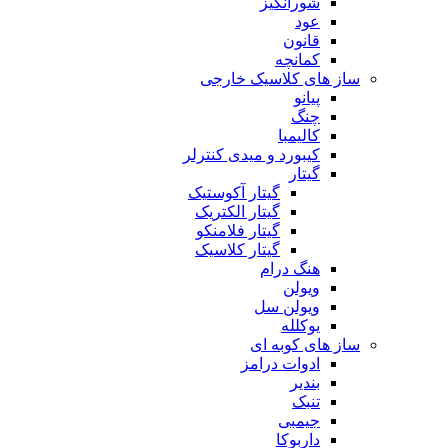
شورانگیز
عود
قانون
کمانچه
ساز های کلاسیک خارجی
پیانو
چنگ
کالیمبا
کیبورد و میدی کنترلر
گیتار
گیتار آکوستیک
گیتار الکتریک
گیتار فلامنکو
گیتار کلاسیک
هنگ درام
ویولن
ویولن سل
یوکلله
ساز های کوبه ای
ادوات درامز
بندیر
تنبک
جیمبی
داربوکا