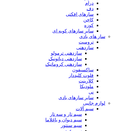
درام
دف
سازهای افکتی
کاخن
کوزه
سایر سازهای کوبه ای
ساز های بادی
ترومپت
سازدهنی
سازدهنی ترمولو
سازدهنی دیاتونیک
سازدهنی کروماتیک
ساکسیفون
فلوت کلیددار
کلارینت
ملودیکا
نی
سایر سازهای بادی
لوازم جانبی
سیم آلات
سیم تار و سه تار
سیم دیوان و باغلاما
سیم سنتور
سیم عود