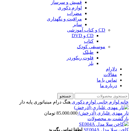
قمیش و سرساز
لوازم دکوری
مضراب
مراقبت و نگهداری
سایر
CD و کتاب آموزشی
CD و DVD
کتاب
موسیقی کودک
طبلک
فلوت ریکوردر
بلز
دلارام
مقالات
تماس با ما
درباره ما
جستجو
خانه
لوازم جانبی
لوازم دکوری
هنگ درام مینیاتوری پایه دار
تار مهدی علیاری (آذرخش)
85.000.000
تومان
بازگشت به محصولات
کاخن سلا مدل SE004A
لطفا تماس بگیرید