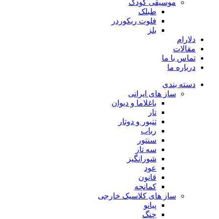
موسیقی کودک
طبلک
فلوت ریکوردر
بلز
دلارام
مقالات
تماس با ما
درباره ما
دسته بندی
ساز های ایرانی
باغلاما و دیوان
تار
تنبور و دوتار
رباب
سنتور
سه تار
شورانگیز
عود
قانون
کمانچه
ساز های کلاسیک خارجی
پیانو
چنگ