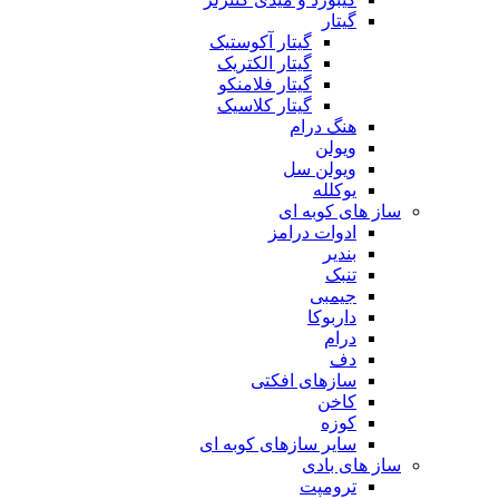
گیتار
گیتار آکوستیک
گیتار الکتریک
گیتار فلامنکو
گیتار کلاسیک
هنگ درام
ویولن
ویولن سل
یوکلله
ساز های کوبه ای
ادوات درامز
بندیر
تنبک
جیمبی
داربوکا
درام
دف
سازهای افکتی
کاخن
کوزه
سایر سازهای کوبه ای
ساز های بادی
ترومپت