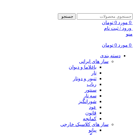
ADD ANYTHING HERE OR JUST REMOVE IT…
جستجو
0
مورد
0
تومان
ورود / ثبت نام
منو
0
مورد
0
تومان
دسته بندی
ساز های ایرانی
باغلاما و دیوان
تار
تنبور و دوتار
رباب
سنتور
سه تار
شورانگیز
عود
قانون
کمانچه
ساز های کلاسیک خارجی
پیانو