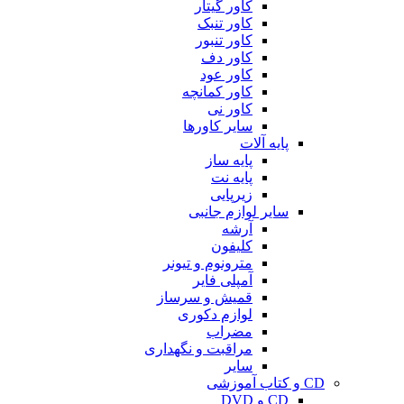
کاور گیتار
کاور تنبک
کاور تنبور
کاور دف
کاور عود
کاور کمانچه
کاور نی
سایر کاورها
پایه آلات
پایه ساز
پایه نت
زیرپایی
سایر لوازم جانبی
آرشه
کلیفون
مترونوم و تیونر
آمپلی فایر
قمیش و سرساز
لوازم دکوری
مضراب
مراقبت و نگهداری
سایر
CD و کتاب آموزشی
CD و DVD