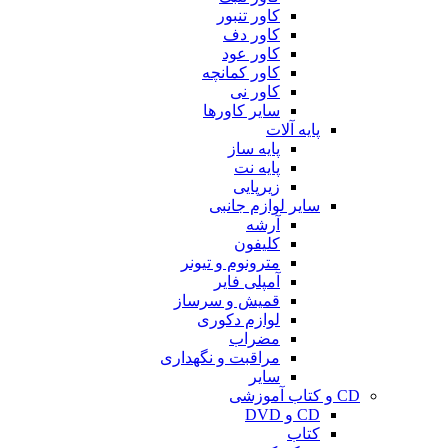
کاور تنبور
کاور دف
کاور عود
کاور کمانچه
کاور نی
سایر کاورها
پایه آلات
پایه ساز
پایه نت
زیرپایی
سایر لوازم جانبی
آرشه
کلیفون
مترونوم و تیونر
آمپلی فایر
قمیش و سرساز
لوازم دکوری
مضراب
مراقبت و نگهداری
سایر
CD و کتاب آموزشی
CD و DVD
کتاب