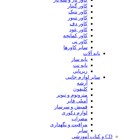
کاور گیتار
کاور تنبک
کاور تنبور
کاور دف
کاور عود
کاور کمانچه
کاور نی
سایر کاورها
پایه آلات
پایه ساز
پایه نت
زیرپایی
سایر لوازم جانبی
آرشه
کلیفون
مترونوم و تیونر
آمپلی فایر
قمیش و سرساز
لوازم دکوری
مضراب
مراقبت و نگهداری
سایر
CD و کتاب آموزشی