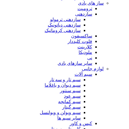
ساز های بادی
ترومپت
سازدهنی
سازدهنی ترمولو
سازدهنی دیاتونیک
سازدهنی کروماتیک
ساکسیفون
فلوت کلیددار
کلارینت
ملودیکا
نی
سایر سازهای بادی
لوازم جانبی
سیم آلات
سیم تار و سه تار
سیم دیوان و باغلاما
سیم سنتور
سیم عود
سیم کمانچه
سیم گیتار
سیم ویولن و ویولنسل
سایر سیم ها
کیس و کاور
کاور تار و سه تار