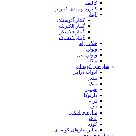
کالیمبا
کیبورد و میدی کنترلر
گیتار
گیتار آکوستیک
گیتار الکتریک
گیتار فلامنکو
گیتار کلاسیک
هنگ درام
ویولن
ویولن سل
یوکلله
ساز های کوبه ای
ادوات درامز
بندیر
تنبک
جیمبی
داربوکا
درام
دف
سازهای افکتی
کاخن
کوزه
سایر سازهای کوبه ای
ساز های بادی