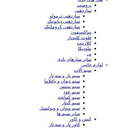
ترومپت
سازدهنی
سازدهنی ترمولو
سازدهنی دیاتونیک
سازدهنی کروماتیک
ساکسیفون
فلوت کلیددار
کلارینت
ملودیکا
نی
سایر سازهای بادی
لوازم جانبی
سیم آلات
سیم تار و سه تار
سیم دیوان و باغلاما
سیم سنتور
سیم عود
سیم کمانچه
سیم گیتار
سیم ویولن و ویولنسل
سایر سیم ها
کیس و کاور
کاور تار و سه تار