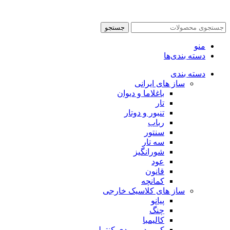
جستجو
منو
دسته بندی‌ها
دسته بندی
ساز های ایرانی
باغلاما و دیوان
تار
تنبور و دوتار
رباب
سنتور
سه تار
شورانگیز
عود
قانون
کمانچه
ساز های کلاسیک خارجی
پیانو
چنگ
کالیمبا
کیبورد و میدی کنترلر