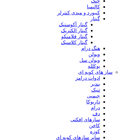
چنگ
کالیمبا
کیبورد و میدی کنترلر
گیتار
گیتار آکوستیک
گیتار الکتریک
گیتار فلامنکو
گیتار کلاسیک
هنگ درام
ویولن
ویولن سل
یوکلله
ساز های کوبه ای
ادوات درامز
بندیر
تنبک
جیمبی
داربوکا
درام
دف
سازهای افکتی
کاخن
کوزه
سایر سازهای کوبه ای