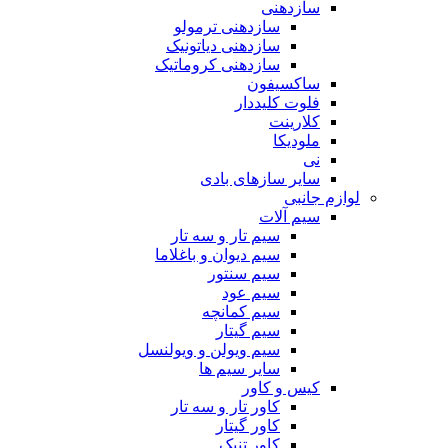
سازدهنی
سازدهنی ترمولو
سازدهنی دیاتونیک
سازدهنی کروماتیک
ساکسیفون
فلوت کلیددار
کلارینت
ملودیکا
نی
سایر سازهای بادی
لوازم جانبی
سیم آلات
سیم تار و سه تار
سیم دیوان و باغلاما
سیم سنتور
سیم عود
سیم کمانچه
سیم گیتار
سیم ویولن و ویولنسل
سایر سیم ها
کیس و کاور
کاور تار و سه تار
کاور گیتار
کاور تنبک