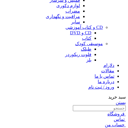
قمیش و سرساز
لوازم دکوری
مضراب
مراقبت و نگهداری
سایر
CD و کتاب آموزشی
CD و DVD
کتاب
موسیقی کودک
طبلک
فلوت ریکوردر
بلز
دلارام
مقالات
تماس با ما
درباره ما
ورود / ثبت نام
سبد خرید
بستن
فروشگاه
تماس
حساب من