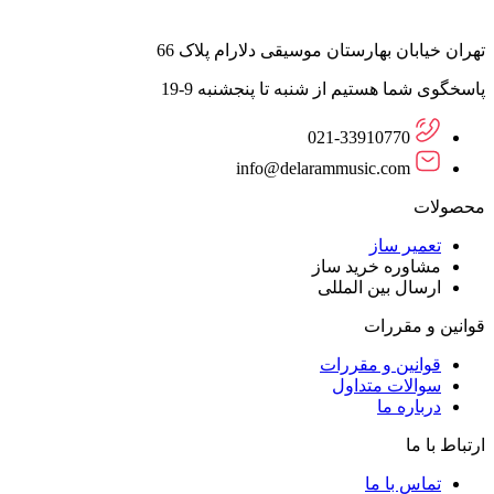
تهران خیابان بهارستان موسیقی دلارام پلاک 66
پاسخگوی شما هستیم از شنبه تا پنجشنبه 9-19
021-33910770
info@delarammusic.com
محصولات
تعمیر ساز
مشاوره خرید ساز
ارسال بین المللی
قوانین و مقررات
قوانین و مقررات
سوالات متداول
درباره ما
ارتباط با ما
تماس با ما