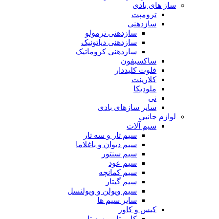
ساز های بادی
ترومپت
سازدهنی
سازدهنی ترمولو
سازدهنی دیاتونیک
سازدهنی کروماتیک
ساکسیفون
فلوت کلیددار
کلارینت
ملودیکا
نی
سایر سازهای بادی
لوازم جانبی
سیم آلات
سیم تار و سه تار
سیم دیوان و باغلاما
سیم سنتور
سیم عود
سیم کمانچه
سیم گیتار
سیم ویولن و ویولنسل
سایر سیم ها
کیس و کاور
کاور تار و سه تار