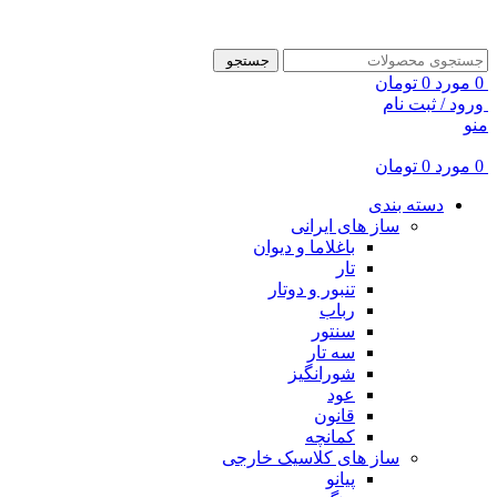
ADD ANYTHING HERE OR JUST REMOVE IT…
جستجو
0
مورد
0
تومان
ورود / ثبت نام
منو
0
مورد
0
تومان
دسته بندی
ساز های ایرانی
باغلاما و دیوان
تار
تنبور و دوتار
رباب
سنتور
سه تار
شورانگیز
عود
قانون
کمانچه
ساز های کلاسیک خارجی
پیانو