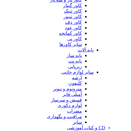
کاور گیتار
کاور تنبک
کاور تنبور
کاور دف
کاور عود
کاور کمانچه
کاور نی
سایر کاورها
پایه آلات
پایه ساز
پایه نت
زیرپایی
سایر لوازم جانبی
آرشه
کلیفون
مترونوم و تیونر
آمپلی فایر
قمیش و سرساز
لوازم دکوری
مضراب
مراقبت و نگهداری
سایر
CD و کتاب آموزشی