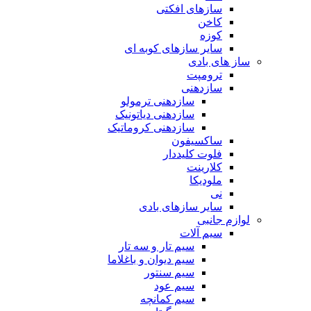
سازهای افکتی
کاخن
کوزه
سایر سازهای کوبه ای
ساز های بادی
ترومپت
سازدهنی
سازدهنی ترمولو
سازدهنی دیاتونیک
سازدهنی کروماتیک
ساکسیفون
فلوت کلیددار
کلارینت
ملودیکا
نی
سایر سازهای بادی
لوازم جانبی
سیم آلات
سیم تار و سه تار
سیم دیوان و باغلاما
سیم سنتور
سیم عود
سیم کمانچه