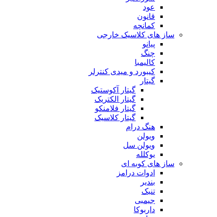
عود
قانون
کمانچه
ساز های کلاسیک خارجی
پیانو
چنگ
کالیمبا
کیبورد و میدی کنترلر
گیتار
گیتار آکوستیک
گیتار الکتریک
گیتار فلامنکو
گیتار کلاسیک
هنگ درام
ویولن
ویولن سل
یوکلله
ساز های کوبه ای
ادوات درامز
بندیر
تنبک
جیمبی
داربوکا