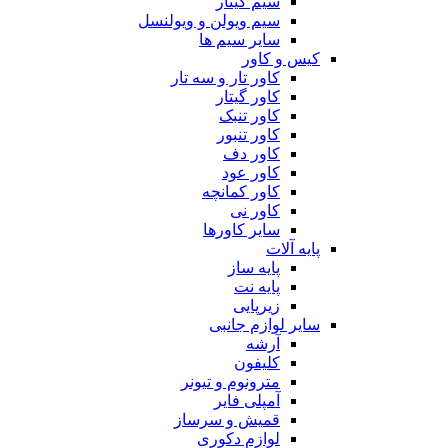
سیم گیتار
سیم ویولن و ویولنسل
سایر سیم ها
کیس و کاور
کاور تار و سه تار
کاور گیتار
کاور تنبک
کاور تنبور
کاور دف
کاور عود
کاور کمانچه
کاور نی
سایر کاورها
پایه آلات
پایه ساز
پایه نت
زیرپایی
سایر لوازم جانبی
آرشه
کلیفون
مترونوم و تیونر
آمپلی فایر
قمیش و سرساز
لوازم دکوری