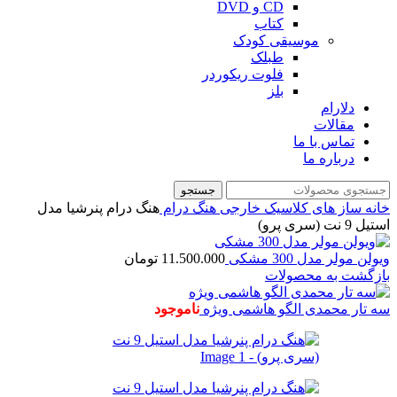
CD و DVD
کتاب
موسیقی کودک
طبلک
فلوت ریکوردر
بلز
دلارام
مقالات
تماس با ما
درباره ما
جستجو
خانه
ساز های کلاسیک خارجی
هنگ درام
هنگ درام پنرشیا مدل
استیل 9 نت (سری پرو)
ویولن مولر مدل 300 مشکی
11.500.000
تومان
بازگشت به محصولات
سه تار محمدی الگو هاشمی ویژه
ناموجود