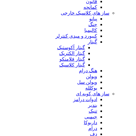
قانون
کمانچه
ساز های کلاسیک خارجی
پیانو
چنگ
کالیمبا
کیبورد و میدی کنترلر
گیتار
گیتار آکوستیک
گیتار الکتریک
گیتار فلامنکو
گیتار کلاسیک
هنگ درام
ویولن
ویولن سل
یوکلله
ساز های کوبه ای
ادوات درامز
بندیر
تنبک
جیمبی
داربوکا
درام
دف