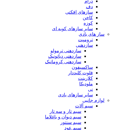
درام
دف
سازهای افکتی
کاخن
کوزه
سایر سازهای کوبه ای
ساز های بادی
ترومپت
سازدهنی
سازدهنی ترمولو
سازدهنی دیاتونیک
سازدهنی کروماتیک
ساکسیفون
فلوت کلیددار
کلارینت
ملودیکا
نی
سایر سازهای بادی
لوازم جانبی
سیم آلات
سیم تار و سه تار
سیم دیوان و باغلاما
سیم سنتور
سیم عود