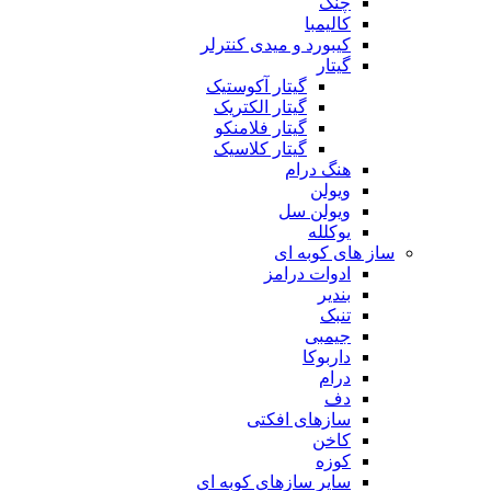
چنگ
کالیمبا
کیبورد و میدی کنترلر
گیتار
گیتار آکوستیک
گیتار الکتریک
گیتار فلامنکو
گیتار کلاسیک
هنگ درام
ویولن
ویولن سل
یوکلله
ساز های کوبه ای
ادوات درامز
بندیر
تنبک
جیمبی
داربوکا
درام
دف
سازهای افکتی
کاخن
کوزه
سایر سازهای کوبه ای