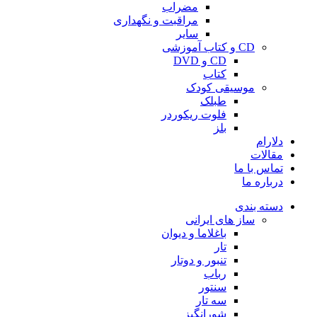
مضراب
مراقبت و نگهداری
سایر
CD و کتاب آموزشی
CD و DVD
کتاب
موسیقی کودک
طبلک
فلوت ریکوردر
بلز
دلارام
مقالات
تماس با ما
درباره ما
دسته بندی
ساز های ایرانی
باغلاما و دیوان
تار
تنبور و دوتار
رباب
سنتور
سه تار
شورانگیز