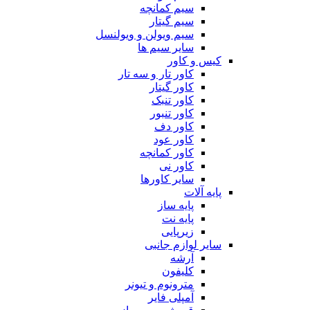
سیم کمانچه
سیم گیتار
سیم ویولن و ویولنسل
سایر سیم ها
کیس و کاور
کاور تار و سه تار
کاور گیتار
کاور تنبک
کاور تنبور
کاور دف
کاور عود
کاور کمانچه
کاور نی
سایر کاورها
پایه آلات
پایه ساز
پایه نت
زیرپایی
سایر لوازم جانبی
آرشه
کلیفون
مترونوم و تیونر
آمپلی فایر