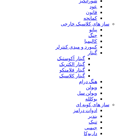
شورانگیز
عود
قانون
کمانچه
ساز های کلاسیک خارجی
پیانو
چنگ
کالیمبا
کیبورد و میدی کنترلر
گیتار
گیتار آکوستیک
گیتار الکتریک
گیتار فلامنکو
گیتار کلاسیک
هنگ درام
ویولن
ویولن سل
یوکلله
ساز های کوبه ای
ادوات درامز
بندیر
تنبک
جیمبی
داربوکا