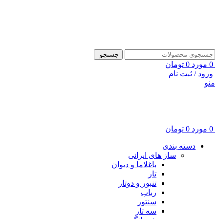
ADD ANYTHING HERE OR JUST REMOVE IT…
جستجو
0
مورد
0
تومان
ورود / ثبت نام
منو
0
مورد
0
تومان
دسته بندی
ساز های ایرانی
باغلاما و دیوان
تار
تنبور و دوتار
رباب
سنتور
سه تار