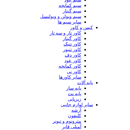
سیم کمانچه
سیم گیتار
سیم ویولن و ویولنسل
سایر سیم ها
کیس و کاور
کاور تار و سه تار
کاور گیتار
کاور تنبک
کاور تنبور
کاور دف
کاور عود
کاور کمانچه
کاور نی
سایر کاورها
پایه آلات
پایه ساز
پایه نت
زیرپایی
سایر لوازم جانبی
آرشه
کلیفون
مترونوم و تیونر
آمپلی فایر