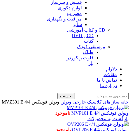
قمیش و سرساز
لوازم دکوری
مضراب
مراقبت و نگهداری
سایر
CD و کتاب آموزشی
CD و DVD
کتاب
موسیقی کودک
طبلک
فلوت ریکوردر
بلز
دلارام
مقالات
تماس با ما
درباره ما
جستجو
خانه
ساز های کلاسیک خارجی
ویولن
ویولن فونیکس MVZ301 E 4/4
ویولن فونیکس MVP101 E 4/4
ناموجود
بازگشت به محصولات
ویولن فونیکس OVP206 E 4/4
ناموجود