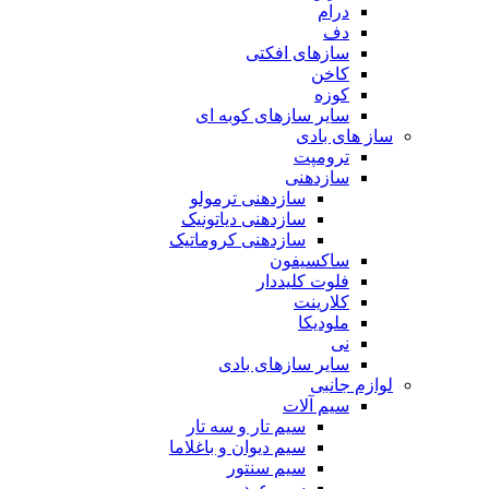
درام
دف
سازهای افکتی
کاخن
کوزه
سایر سازهای کوبه ای
ساز های بادی
ترومپت
سازدهنی
سازدهنی ترمولو
سازدهنی دیاتونیک
سازدهنی کروماتیک
ساکسیفون
فلوت کلیددار
کلارینت
ملودیکا
نی
سایر سازهای بادی
لوازم جانبی
سیم آلات
سیم تار و سه تار
سیم دیوان و باغلاما
سیم سنتور
سیم عود