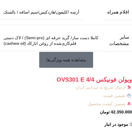
اقلام همراه
آرشه /کلیفون/هاردکیس/سیم اضافه / بالشتک
سایر
کاملا دست ساز/ گرید حرفه ای (Semi-pro) / لاک دستی
قلم‌کاری‌شده از روغن انارکاد (cashew oil)
مشخصات
مشاهده همه ویژگی‌ها
ویولن فونیکس OVS301 E 4/4
ارسال سریع به سراسر ایران
تضمین قیمت
تضمین کیفیت محصول
42.350.000
تومان
موجود در انبار