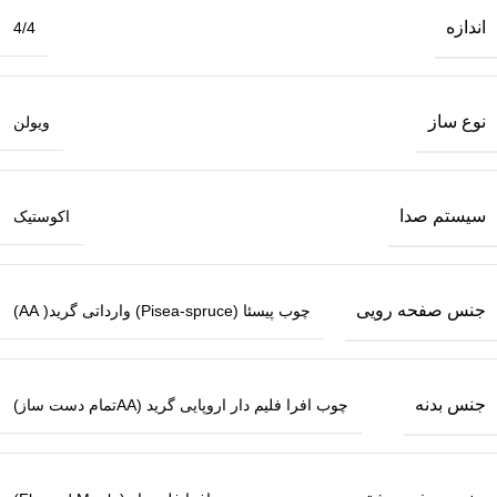
اندازه
4/4
نوع ساز
ویولن
سیستم صدا
اکوستیک
جنس صفحه رویی
چوب پیسئا (Pisea-spruce) وارداتی گرید( AA)
جنس بدنه
چوب افرا فلیم دار اروپایی گرید (AAتمام دست ساز)