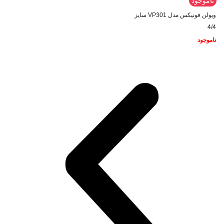
ناموجود
ویولن فونیکس مدل VP301 سایز
4/4
ناموجود