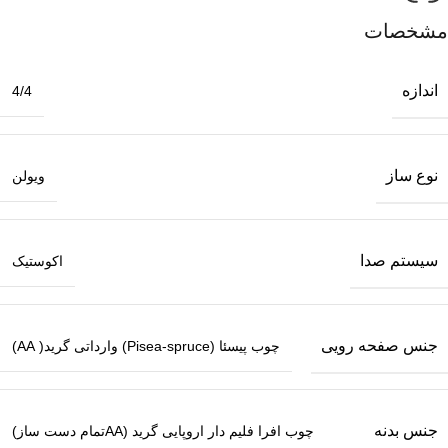
مشخصات
اندازه
4/4
نوع ساز
ویولن
سیستم صدا
اکوستیک
جنس صفحه رویی
چوب پیسئا (Pisea-spruce) وارداتی گرید( AA)
جنس بدنه
چوب افرا فلیم دار اروپایی گرید (AAتمام دست ساز)