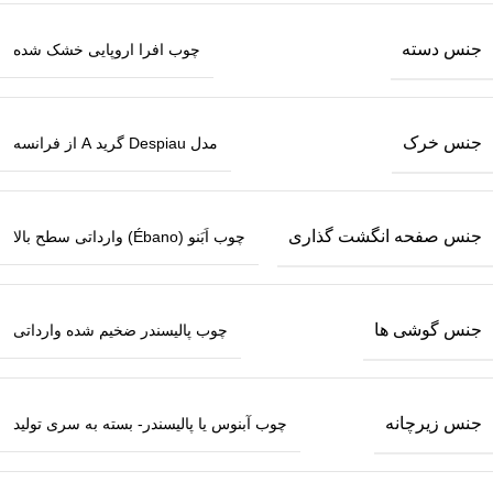
جنس دسته
چوب افرا اروپایی خشک شده
جنس خرک
مدل Despiau گرید A از فرانسه
جنس صفحه انگشت گذاری
چوب اَبَنو (Ébano) وارداتی سطح بالا
جنس گوشی ها
چوب پالیسندر ضخیم‌ شده وارداتی
جنس زیرچانه
چوب آبنوس یا پالیسندر- بسته به سری تولید