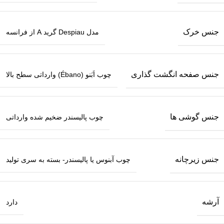
جنس خرک
مدل Despiau گرید A از فرانسه
جنس صفحه انگشت گذاری
چوب اَبَنو (Ébano) وارداتی سطح بالا
جنس گوشی ها
چوب پالیسندر ضخیم‌ شده وارداتی
جنس زیرچانه
چوب آبنوس یا پالیسندر- بسته به سری تولید
آرشه
دارد