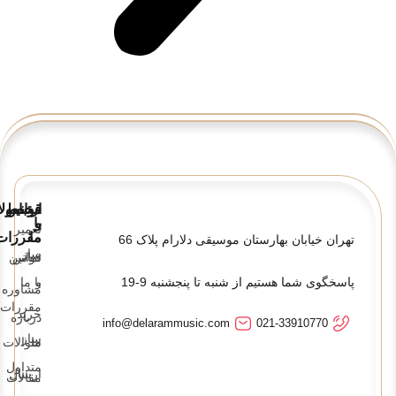
قوانین
ارتباط
محصولا
و
با
تعمیر
ما
مقررات
تهران خیابان بهارستان موسیقی دلارام پلاک 66
ساز
تماس
قوانین
پاسخگوی شما هستیم از شنبه تا پنجشنبه 9-19
و
با ما
مشاوره
مقررات
خرید
درباره
info@delarammusic.com
021-33910770
ساز
ما
سوالات
متداول
ارسال
مقالات