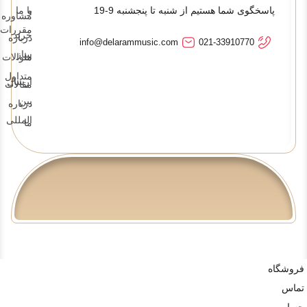
پاسخگوی شما هستیم از شنبه تا پنجشنبه 9-19
و
با ما
مشاوره
مقررات
خرید
درباره
info@delarammusic.com
021-33910770
ساز
ما
سوالات
متداول
ارسال
مقالات
بین
درباره
المللی
ما
فروشگاه
تماس