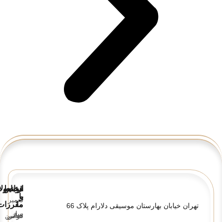
قوانین
ارتباط
محصولا
و
با
تعمیر
ما
مقررات
تهران خیابان بهارستان موسیقی دلارام پلاک 66
ساز
تماس
قوانین