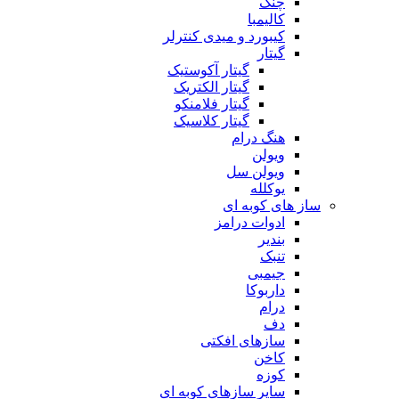
چنگ
کالیمبا
کیبورد و میدی کنترلر
گیتار
گیتار آکوستیک
گیتار الکتریک
گیتار فلامنکو
گیتار کلاسیک
هنگ درام
ویولن
ویولن سل
یوکلله
ساز های کوبه ای
ادوات درامز
بندیر
تنبک
جیمبی
داربوکا
درام
دف
سازهای افکتی
کاخن
کوزه
سایر سازهای کوبه ای