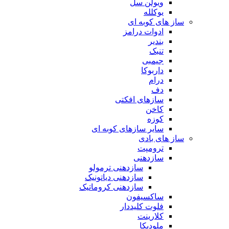
ویولن سل
یوکلله
ساز های کوبه ای
ادوات درامز
بندیر
تنبک
جیمبی
داربوکا
درام
دف
سازهای افکتی
کاخن
کوزه
سایر سازهای کوبه ای
ساز های بادی
ترومپت
سازدهنی
سازدهنی ترمولو
سازدهنی دیاتونیک
سازدهنی کروماتیک
ساکسیفون
فلوت کلیددار
کلارینت
ملودیکا