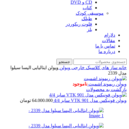
CD و DVD
کتاب
موسیقی کودک
طبلک
فلوت ریکوردر
بلز
دلارام
مقالات
تماس با ما
درباره ما
جستجو
خانه
ساز های کلاسیک خارجی
ویولن
ویولن ایتالیایی الیسا سیلوا
مدل 2339
ویولن ریموند اشمیت
ناموجود
بازگشت به محصولات
ویولن فونیکس مدل VTK 901 سایز 4/4
64.000.000
تومان