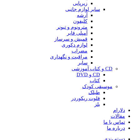
زیرپایی
سایر لوازم جانبی
آرشه
کلیفون
مترونوم و تیونر
آمپلی فایر
قمیش و سرساز
لوازم دکوری
مضراب
مراقبت و نگهداری
سایر
CD و کتاب آموزشی
CD و DVD
کتاب
موسیقی کودک
طبلک
فلوت ریکوردر
بلز
دلارام
مقالات
تماس با ما
درباره ما
دسته بندی