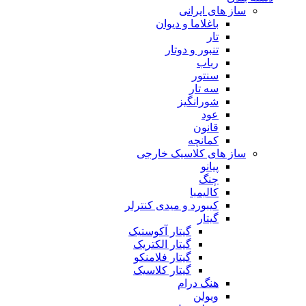
ساز های ایرانی
باغلاما و دیوان
تار
تنبور و دوتار
رباب
سنتور
سه تار
شورانگیز
عود
قانون
کمانچه
ساز های کلاسیک خارجی
پیانو
چنگ
کالیمبا
کیبورد و میدی کنترلر
گیتار
گیتار آکوستیک
گیتار الکتریک
گیتار فلامنکو
گیتار کلاسیک
هنگ درام
ویولن