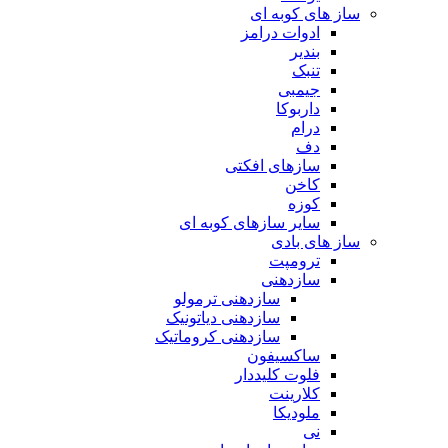
ساز های کوبه ای
ادوات درامز
بندیر
تنبک
جیمبی
داربوکا
درام
دف
سازهای افکتی
کاخن
کوزه
سایر سازهای کوبه ای
ساز های بادی
ترومپت
سازدهنی
سازدهنی ترمولو
سازدهنی دیاتونیک
سازدهنی کروماتیک
ساکسیفون
فلوت کلیددار
کلارینت
ملودیکا
نی