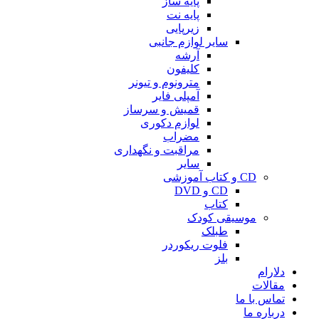
پایه ساز
پایه نت
زیرپایی
سایر لوازم جانبی
آرشه
کلیفون
مترونوم و تیونر
آمپلی فایر
قمیش و سرساز
لوازم دکوری
مضراب
مراقبت و نگهداری
سایر
CD و کتاب آموزشی
CD و DVD
کتاب
موسیقی کودک
طبلک
فلوت ریکوردر
بلز
دلارام
مقالات
تماس با ما
درباره ما