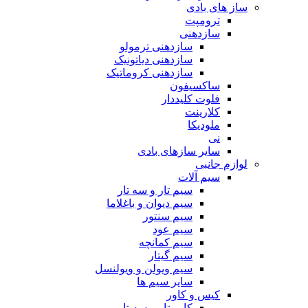
ساز های بادی
ترومپت
سازدهنی
سازدهنی ترمولو
سازدهنی دیاتونیک
سازدهنی کروماتیک
ساکسیفون
فلوت کلیددار
کلارینت
ملودیکا
نی
سایر سازهای بادی
لوازم جانبی
سیم آلات
سیم تار و سه تار
سیم دیوان و باغلاما
سیم سنتور
سیم عود
سیم کمانچه
سیم گیتار
سیم ویولن و ویولنسل
سایر سیم ها
کیس و کاور
کاور تار و سه تار