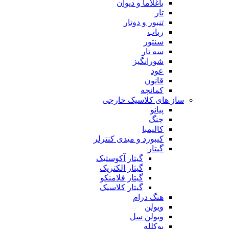
باغلاما و دیوان
تار
تنبور و دوتار
رباب
سنتور
سه تار
شورانگیز
عود
قانون
کمانچه
ساز های کلاسیک خارجی
پیانو
چنگ
کالیمبا
کیبورد و میدی کنترلر
گیتار
گیتار آکوستیک
گیتار الکتریک
گیتار فلامنکو
گیتار کلاسیک
هنگ درام
ویولن
ویولن سل
یوکلله