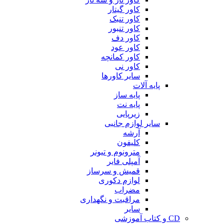
کاور گیتار
کاور تنبک
کاور تنبور
کاور دف
کاور عود
کاور کمانچه
کاور نی
سایر کاورها
پایه آلات
پایه ساز
پایه نت
زیرپایی
سایر لوازم جانبی
آرشه
کلیفون
مترونوم و تیونر
آمپلی فایر
قمیش و سرساز
لوازم دکوری
مضراب
مراقبت و نگهداری
سایر
CD و کتاب آموزشی