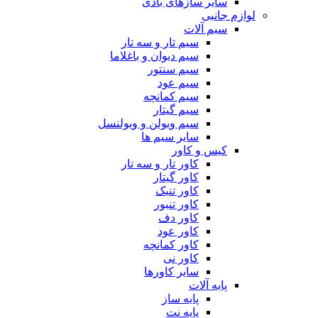
سایر سازهای بادی
لوازم جانبی
سیم آلات
سیم تار و سه تار
سیم دیوان و باغلاما
سیم سنتور
سیم عود
سیم کمانچه
سیم گیتار
سیم ویولن و ویولنسل
سایر سیم ها
کیس و کاور
کاور تار و سه تار
کاور گیتار
کاور تنبک
کاور تنبور
کاور دف
کاور عود
کاور کمانچه
کاور نی
سایر کاورها
پایه آلات
پایه ساز
پایه نت