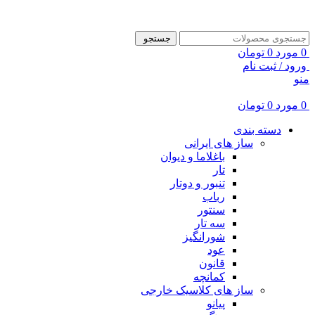
ADD ANYTHING HERE OR JUST REMOVE IT…
جستجو
0
مورد
0
تومان
ورود / ثبت نام
منو
0
مورد
0
تومان
دسته بندی
ساز های ایرانی
باغلاما و دیوان
تار
تنبور و دوتار
رباب
سنتور
سه تار
شورانگیز
عود
قانون
کمانچه
ساز های کلاسیک خارجی
پیانو