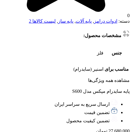
0
دسته:
ادوات درامز
,
پایه آلات
,
پایه ساز
,
لیست کالاها 2
مشخصات محصول:
جنس
فلز
مناسب برای
اسنیر (سایدرام)
مشاهده همه ویژگی‌ها
پایه سایدرام مپکس مدل S600
ارسال سریع به سراسر ایران
تضمین قیمت
تضمین کیفیت محصول
27.680.000
تومان