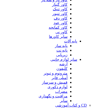
کاور گیتار
کاور تنبک
کاور تنبور
کاور دف
کاور عود
کاور کمانچه
کاور نی
سایر کاورها
پایه آلات
پایه ساز
پایه نت
زیرپایی
سایر لوازم جانبی
آرشه
کلیفون
مترونوم و تیونر
آمپلی فایر
قمیش و سرساز
لوازم دکوری
مضراب
مراقبت و نگهداری
سایر
CD و کتاب آموزشی