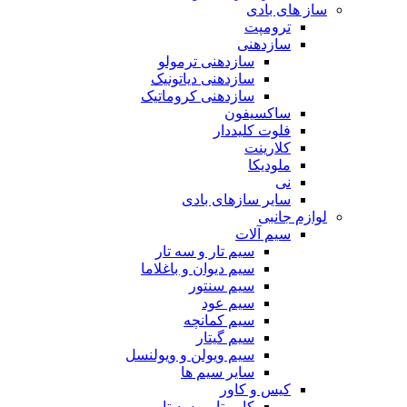
ساز های بادی
ترومپت
سازدهنی
سازدهنی ترمولو
سازدهنی دیاتونیک
سازدهنی کروماتیک
ساکسیفون
فلوت کلیددار
کلارینت
ملودیکا
نی
سایر سازهای بادی
لوازم جانبی
سیم آلات
سیم تار و سه تار
سیم دیوان و باغلاما
سیم سنتور
سیم عود
سیم کمانچه
سیم گیتار
سیم ویولن و ویولنسل
سایر سیم ها
کیس و کاور
کاور تار و سه تار