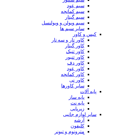
سیم عود
سیم کمانچه
سیم گیتار
سیم ویولن و ویولنسل
سایر سیم ها
کیس و کاور
کاور تار و سه تار
کاور گیتار
کاور تنبک
کاور تنبور
کاور دف
کاور عود
کاور کمانچه
کاور نی
سایر کاورها
پایه آلات
پایه ساز
پایه نت
زیرپایی
سایر لوازم جانبی
آرشه
کلیفون
مترونوم و تیونر