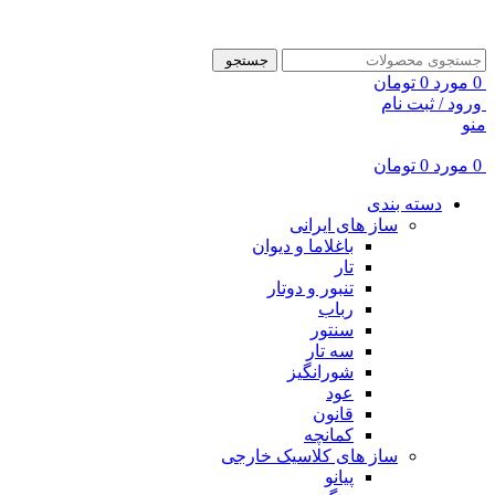
ADD ANYTHING HERE OR JUST REMOVE IT…
جستجو
0
مورد
0
تومان
ورود / ثبت نام
منو
0
مورد
0
تومان
دسته بندی
ساز های ایرانی
باغلاما و دیوان
تار
تنبور و دوتار
رباب
سنتور
سه تار
شورانگیز
عود
قانون
کمانچه
ساز های کلاسیک خارجی
پیانو