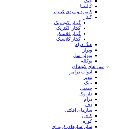
چنگ
کالیمبا
کیبورد و میدی کنترلر
گیتار
گیتار آکوستیک
گیتار الکتریک
گیتار فلامنکو
گیتار کلاسیک
هنگ درام
ویولن
ویولن سل
یوکلله
ساز های کوبه ای
ادوات درامز
بندیر
تنبک
جیمبی
داربوکا
درام
دف
سازهای افکتی
کاخن
کوزه
سایر سازهای کوبه ای