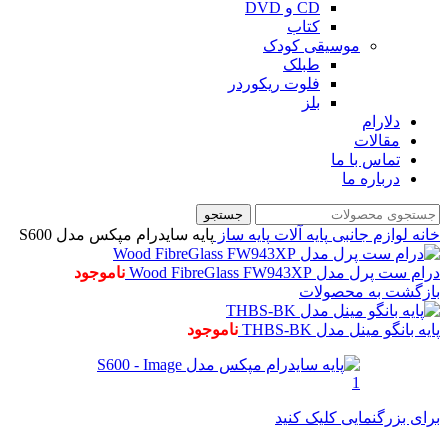
CD و DVD
کتاب
موسیقی کودک
طبلک
فلوت ریکوردر
بلز
دلارام
مقالات
تماس با ما
درباره ما
جستجو
خانه
لوازم جانبی
پایه آلات
پایه ساز
پایه سایدرام مپکس مدل S600
درام ست پرل مدل Wood FibreGlass FW943XP
ناموجود
بازگشت به محصولات
پایه بانگو مینل مدل THBS-BK
ناموجود
برای بزرگنمایی کلیک کنید