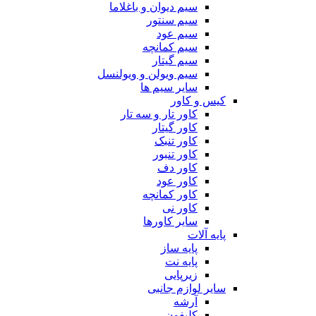
سیم دیوان و باغلاما
سیم سنتور
سیم عود
سیم کمانچه
سیم گیتار
سیم ویولن و ویولنسل
سایر سیم ها
کیس و کاور
کاور تار و سه تار
کاور گیتار
کاور تنبک
کاور تنبور
کاور دف
کاور عود
کاور کمانچه
کاور نی
سایر کاورها
پایه آلات
پایه ساز
پایه نت
زیرپایی
سایر لوازم جانبی
آرشه
کلیفون