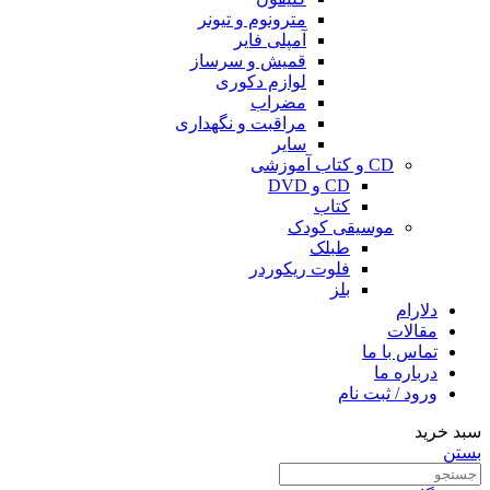
مترونوم و تیونر
آمپلی فایر
قمیش و سرساز
لوازم دکوری
مضراب
مراقبت و نگهداری
سایر
CD و کتاب آموزشی
CD و DVD
کتاب
موسیقی کودک
طبلک
فلوت ریکوردر
بلز
دلارام
مقالات
تماس با ما
درباره ما
ورود / ثبت نام
سبد خرید
بستن