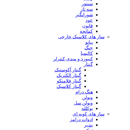
سنتور
سه تار
شورانگیز
عود
قانون
کمانچه
ساز های کلاسیک خارجی
پیانو
چنگ
کالیمبا
کیبورد و میدی کنترلر
گیتار
گیتار آکوستیک
گیتار الکتریک
گیتار فلامنکو
گیتار کلاسیک
هنگ درام
ویولن
ویولن سل
یوکلله
ساز های کوبه ای
ادوات درامز
بندیر