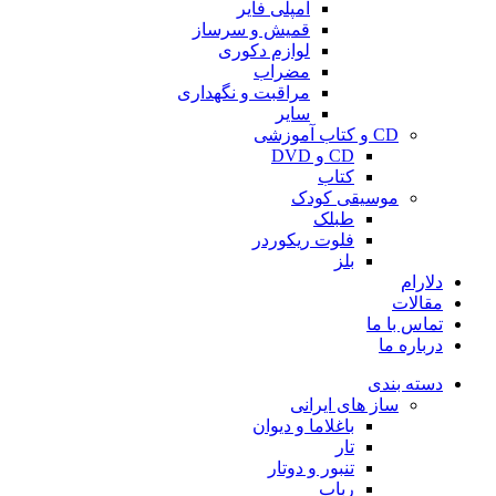
آمپلی فایر
قمیش و سرساز
لوازم دکوری
مضراب
مراقبت و نگهداری
سایر
CD و کتاب آموزشی
CD و DVD
کتاب
موسیقی کودک
طبلک
فلوت ریکوردر
بلز
دلارام
مقالات
تماس با ما
درباره ما
دسته بندی
ساز های ایرانی
باغلاما و دیوان
تار
تنبور و دوتار
رباب