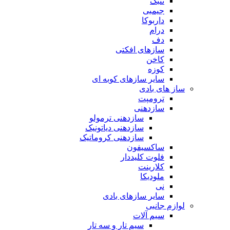
تنبک
جیمبی
داربوکا
درام
دف
سازهای افکتی
کاخن
کوزه
سایر سازهای کوبه ای
ساز های بادی
ترومپت
سازدهنی
سازدهنی ترمولو
سازدهنی دیاتونیک
سازدهنی کروماتیک
ساکسیفون
فلوت کلیددار
کلارینت
ملودیکا
نی
سایر سازهای بادی
لوازم جانبی
سیم آلات
سیم تار و سه تار