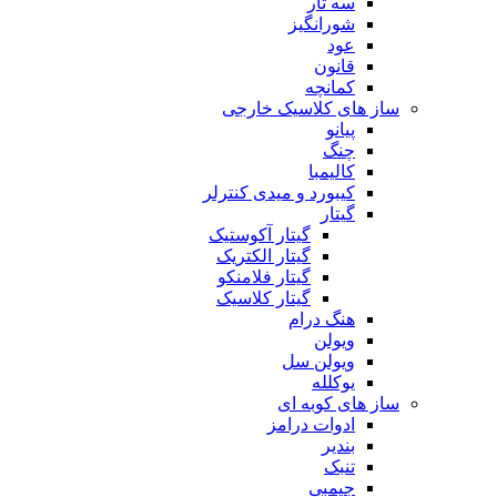
سه تار
شورانگیز
عود
قانون
کمانچه
ساز های کلاسیک خارجی
پیانو
چنگ
کالیمبا
کیبورد و میدی کنترلر
گیتار
گیتار آکوستیک
گیتار الکتریک
گیتار فلامنکو
گیتار کلاسیک
هنگ درام
ویولن
ویولن سل
یوکلله
ساز های کوبه ای
ادوات درامز
بندیر
تنبک
جیمبی