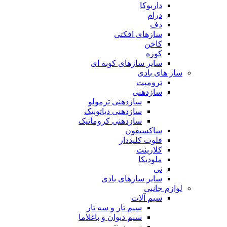
داربوکا
درام
دف
سازهای افکتی
کاخن
کوزه
سایر سازهای کوبه ای
ساز های بادی
ترومپت
سازدهنی
سازدهنی ترمولو
سازدهنی دیاتونیک
سازدهنی کروماتیک
ساکسیفون
فلوت کلیددار
کلارینت
ملودیکا
نی
سایر سازهای بادی
لوازم جانبی
سیم آلات
سیم تار و سه تار
سیم دیوان و باغلاما
سیم سنتور