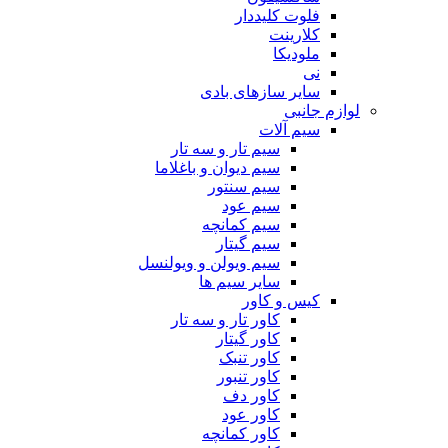
فلوت کلیددار
کلارینت
ملودیکا
نی
سایر سازهای بادی
لوازم جانبی
سیم آلات
سیم تار و سه تار
سیم دیوان و باغلاما
سیم سنتور
سیم عود
سیم کمانچه
سیم گیتار
سیم ویولن و ویولنسل
سایر سیم ها
کیس و کاور
کاور تار و سه تار
کاور گیتار
کاور تنبک
کاور تنبور
کاور دف
کاور عود
کاور کمانچه