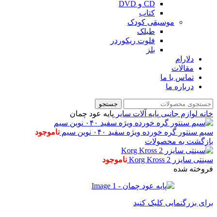
CD و DVD
کتاب
موسیقی کودک
طبلک
فلوت ریکوردر
بلز
دلارام
مقالات
تماس با ما
درباره ما
جستجو
خانه
لوازم جانبی
پایه آلات
سایر
پایه عود چمان
سیم سنتور گره خورده ویژه سفید ۰۴۰ نوین سیم
ناموجود
بازگشت به محصولات
سینتی سایزر Korg Kross 2
ناموجود
فروخته شده
برای بزرگنمایی کلیک کنید