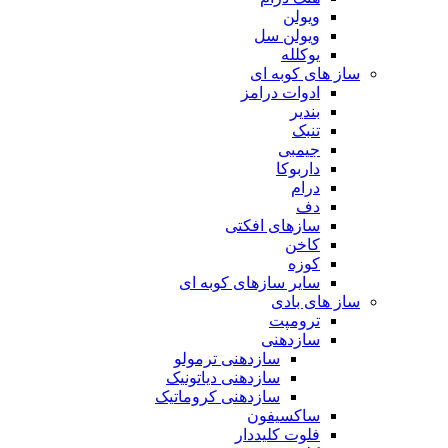
ویولن
ویولن سل
یوکلله
ساز های کوبه ای
ادوات درامز
بندیر
تنبک
جیمبی
داربوکا
درام
دف
سازهای افکتی
کاخن
کوزه
سایر سازهای کوبه ای
ساز های بادی
ترومپت
سازدهنی
سازدهنی ترمولو
سازدهنی دیاتونیک
سازدهنی کروماتیک
ساکسیفون
فلوت کلیددار