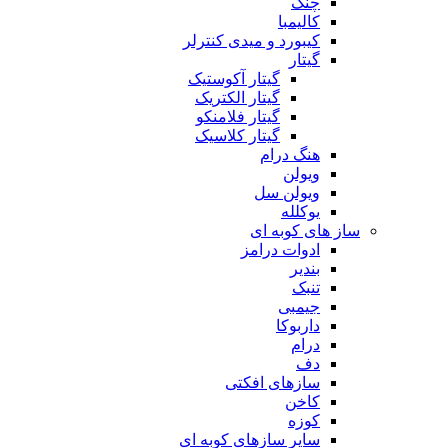
چنگ
کالیمبا
کیبورد و میدی کنترلر
گیتار
گیتار آکوستیک
گیتار الکتریک
گیتار فلامنکو
گیتار کلاسیک
هنگ درام
ویولن
ویولن سل
یوکلله
ساز های کوبه ای
ادوات درامز
بندیر
تنبک
جیمبی
داربوکا
درام
دف
سازهای افکتی
کاخن
کوزه
سایر سازهای کوبه ای