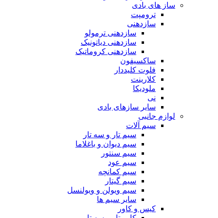
ساز های بادی
ترومپت
سازدهنی
سازدهنی ترمولو
سازدهنی دیاتونیک
سازدهنی کروماتیک
ساکسیفون
فلوت کلیددار
کلارینت
ملودیکا
نی
سایر سازهای بادی
لوازم جانبی
سیم آلات
سیم تار و سه تار
سیم دیوان و باغلاما
سیم سنتور
سیم عود
سیم کمانچه
سیم گیتار
سیم ویولن و ویولنسل
سایر سیم ها
کیس و کاور
کاور تار و سه تار