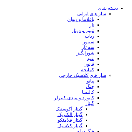
دسته بندی
ساز های ایرانی
باغلاما و دیوان
تار
تنبور و دوتار
رباب
سنتور
سه تار
شورانگیز
عود
قانون
کمانچه
ساز های کلاسیک خارجی
پیانو
چنگ
کالیمبا
کیبورد و میدی کنترلر
گیتار
گیتار آکوستیک
گیتار الکتریک
گیتار فلامنکو
گیتار کلاسیک
هنگ درام