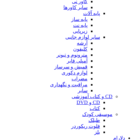
کاور نی
سایر کاورها
پایه آلات
پایه ساز
پایه نت
زیرپایی
سایر لوازم جانبی
آرشه
کلیفون
مترونوم و تیونر
آمپلی فایر
قمیش و سرساز
لوازم دکوری
مضراب
مراقبت و نگهداری
سایر
CD و کتاب آموزشی
CD و DVD
کتاب
موسیقی کودک
طبلک
فلوت ریکوردر
بلز
دلارام