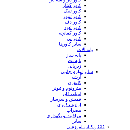
کاور گیتار
کاور تنبک
کاور تنبور
کاور دف
کاور عود
کاور کمانچه
کاور نی
سایر کاورها
پایه آلات
پایه ساز
پایه نت
زیرپایی
سایر لوازم جانبی
آرشه
کلیفون
مترونوم و تیونر
آمپلی فایر
قمیش و سرساز
لوازم دکوری
مضراب
مراقبت و نگهداری
سایر
CD و کتاب آموزشی