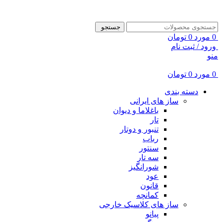
ADD ANYTHING HERE OR JUST REMOVE IT…
جستجو
0
مورد
0
تومان
ورود / ثبت نام
منو
0
مورد
0
تومان
دسته بندی
ساز های ایرانی
باغلاما و دیوان
تار
تنبور و دوتار
رباب
سنتور
سه تار
شورانگیز
عود
قانون
کمانچه
ساز های کلاسیک خارجی
پیانو