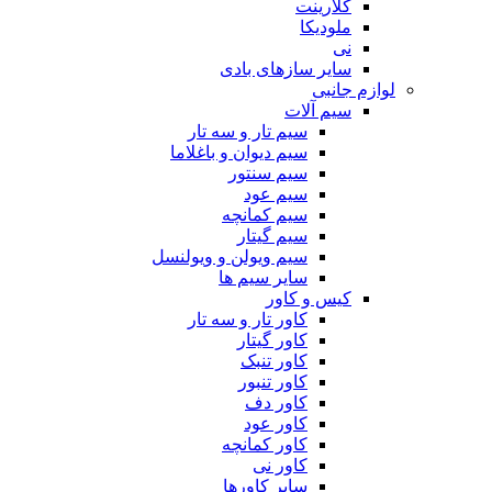
کلارینت
ملودیکا
نی
سایر سازهای بادی
لوازم جانبی
سیم آلات
سیم تار و سه تار
سیم دیوان و باغلاما
سیم سنتور
سیم عود
سیم کمانچه
سیم گیتار
سیم ویولن و ویولنسل
سایر سیم ها
کیس و کاور
کاور تار و سه تار
کاور گیتار
کاور تنبک
کاور تنبور
کاور دف
کاور عود
کاور کمانچه
کاور نی
سایر کاورها