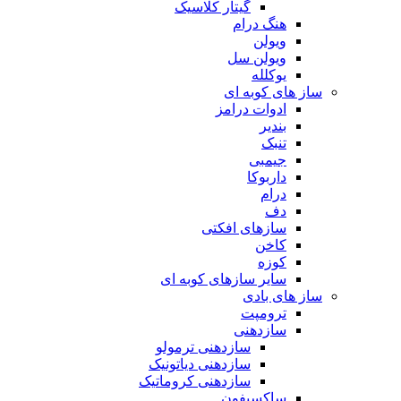
گیتار کلاسیک
هنگ درام
ویولن
ویولن سل
یوکلله
ساز های کوبه ای
ادوات درامز
بندیر
تنبک
جیمبی
داربوکا
درام
دف
سازهای افکتی
کاخن
کوزه
سایر سازهای کوبه ای
ساز های بادی
ترومپت
سازدهنی
سازدهنی ترمولو
سازدهنی دیاتونیک
سازدهنی کروماتیک
ساکسیفون