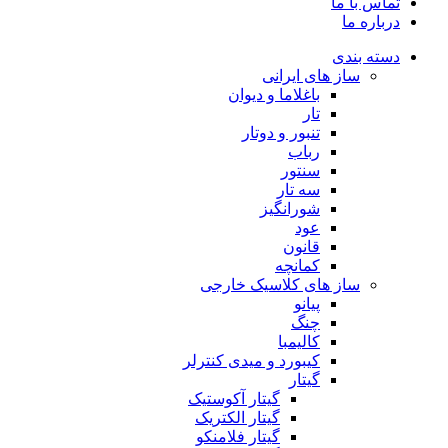
تماس با ما
درباره ما
دسته بندی
ساز های ایرانی
باغلاما و دیوان
تار
تنبور و دوتار
رباب
سنتور
سه تار
شورانگیز
عود
قانون
کمانچه
ساز های کلاسیک خارجی
پیانو
چنگ
کالیمبا
کیبورد و میدی کنترلر
گیتار
گیتار آکوستیک
گیتار الکتریک
گیتار فلامنکو