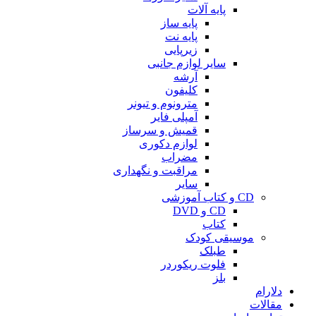
پایه آلات
پایه ساز
پایه نت
زیرپایی
سایر لوازم جانبی
آرشه
کلیفون
مترونوم و تیونر
آمپلی فایر
قمیش و سرساز
لوازم دکوری
مضراب
مراقبت و نگهداری
سایر
CD و کتاب آموزشی
CD و DVD
کتاب
موسیقی کودک
طبلک
فلوت ریکوردر
بلز
دلارام
مقالات