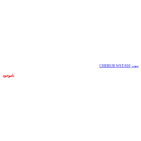
تیونر CHERUB WST-910
مترو
ناموجود