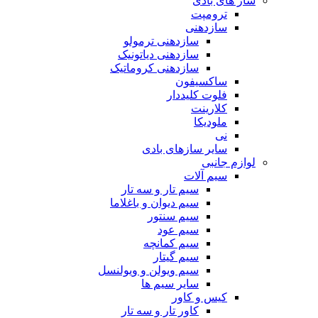
ساز های بادی
ترومپت
سازدهنی
سازدهنی ترمولو
سازدهنی دیاتونیک
سازدهنی کروماتیک
ساکسیفون
فلوت کلیددار
کلارینت
ملودیکا
نی
سایر سازهای بادی
لوازم جانبی
سیم آلات
سیم تار و سه تار
سیم دیوان و باغلاما
سیم سنتور
سیم عود
سیم کمانچه
سیم گیتار
سیم ویولن و ویولنسل
سایر سیم ها
کیس و کاور
کاور تار و سه تار