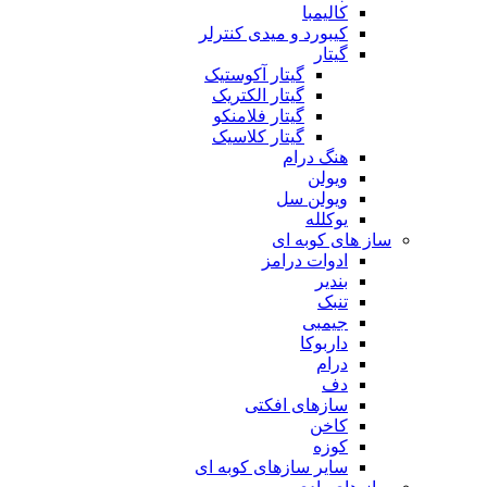
کالیمبا
کیبورد و میدی کنترلر
گیتار
گیتار آکوستیک
گیتار الکتریک
گیتار فلامنکو
گیتار کلاسیک
هنگ درام
ویولن
ویولن سل
یوکلله
ساز های کوبه ای
ادوات درامز
بندیر
تنبک
جیمبی
داربوکا
درام
دف
سازهای افکتی
کاخن
کوزه
سایر سازهای کوبه ای