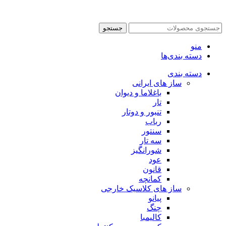
جستجو
منو
دسته بندی‌ها
دسته بندی
ساز های ایرانی
باغلاما و دیوان
تار
تنبور و دوتار
رباب
سنتور
سه تار
شورانگیز
عود
قانون
کمانچه
ساز های کلاسیک خارجی
پیانو
چنگ
کالیمبا