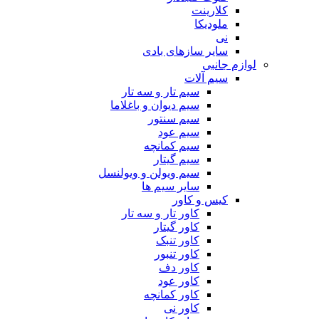
کلارینت
ملودیکا
نی
سایر سازهای بادی
لوازم جانبی
سیم آلات
سیم تار و سه تار
سیم دیوان و باغلاما
سیم سنتور
سیم عود
سیم کمانچه
سیم گیتار
سیم ویولن و ویولنسل
سایر سیم ها
کیس و کاور
کاور تار و سه تار
کاور گیتار
کاور تنبک
کاور تنبور
کاور دف
کاور عود
کاور کمانچه
کاور نی