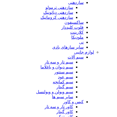
سازدهنی
سازدهنی ترمولو
سازدهنی دیاتونیک
سازدهنی کروماتیک
ساکسیفون
فلوت کلیددار
کلارینت
ملودیکا
نی
سایر سازهای بادی
لوازم جانبی
سیم آلات
سیم تار و سه تار
سیم دیوان و باغلاما
سیم سنتور
سیم عود
سیم کمانچه
سیم گیتار
سیم ویولن و ویولنسل
سایر سیم ها
کیس و کاور
کاور تار و سه تار
کاور گیتار
کاور تنبک