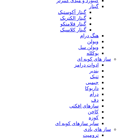
کیبورد و میدی کنترلر
گیتار
گیتار آکوستیک
گیتار الکتریک
گیتار فلامنکو
گیتار کلاسیک
هنگ درام
ویولن
ویولن سل
یوکلله
ساز های کوبه ای
ادوات درامز
بندیر
تنبک
جیمبی
داربوکا
درام
دف
سازهای افکتی
کاخن
کوزه
سایر سازهای کوبه ای
ساز های بادی
ترومپت