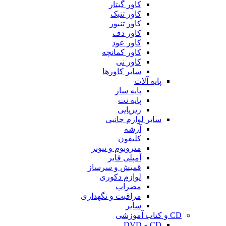
کاور گیتار
کاور تنبک
کاور تنبور
کاور دف
کاور عود
کاور کمانچه
کاور نی
سایر کاورها
پایه آلات
پایه ساز
پایه نت
زیرپایی
سایر لوازم جانبی
آرشه
کلیفون
مترونوم و تیونر
آمپلی فایر
قمیش و سرساز
لوازم دکوری
مضراب
مراقبت و نگهداری
سایر
CD و کتاب آموزشی
CD و DVD