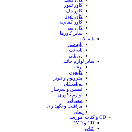
کاور تنبور
کاور دف
کاور عود
کاور کمانچه
کاور نی
سایر کاورها
پایه آلات
پایه ساز
پایه نت
زیرپایی
سایر لوازم جانبی
آرشه
کلیفون
مترونوم و تیونر
آمپلی فایر
قمیش و سرساز
لوازم دکوری
مضراب
مراقبت و نگهداری
سایر
CD و کتاب آموزشی
CD و DVD
کتاب