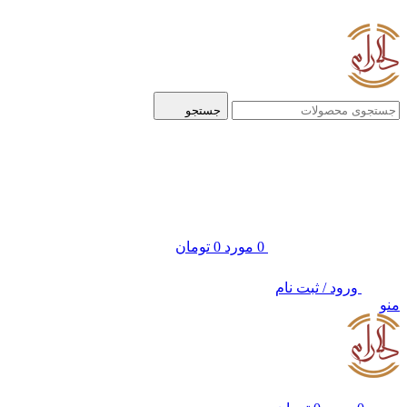
ADD ANYTHING HERE OR JUST REMOVE IT…
جستجو
0
مورد
0
تومان
ورود / ثبت نام
منو