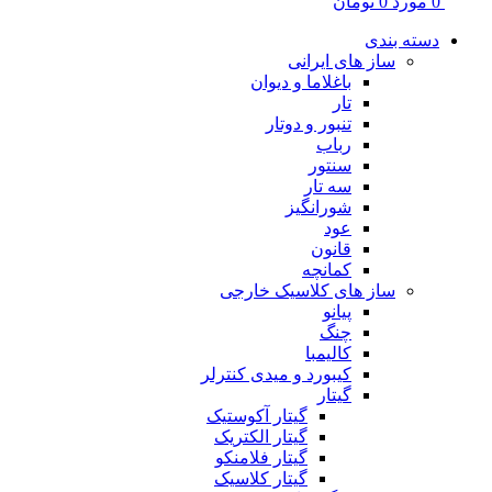
0
مورد
0
تومان
دسته بندی
ساز های ایرانی
باغلاما و دیوان
تار
تنبور و دوتار
رباب
سنتور
سه تار
شورانگیز
عود
قانون
کمانچه
ساز های کلاسیک خارجی
پیانو
چنگ
کالیمبا
کیبورد و میدی کنترلر
گیتار
گیتار آکوستیک
گیتار الکتریک
گیتار فلامنکو
گیتار کلاسیک