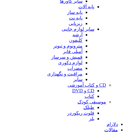
سایر کاورها
پایه آلات
پایه ساز
پایه نت
زیرپایی
سایر لوازم جانبی
آرشه
کلیفون
مترونوم و تیونر
آمپلی فایر
قمیش و سرساز
لوازم دکوری
مضراب
مراقبت و نگهداری
سایر
CD و کتاب آموزشی
CD و DVD
کتاب
موسیقی کودک
طبلک
فلوت ریکوردر
بلز
دلارام
مقالات