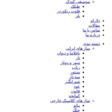
موسیقی کودک
طبلک
فلوت ریکوردر
بلز
دلارام
مقالات
تماس با ما
درباره ما
دسته بندی
ساز های ایرانی
باغلاما و دیوان
تار
تنبور و دوتار
رباب
سنتور
سه تار
شورانگیز
عود
قانون
کمانچه
ساز های کلاسیک خارجی
پیانو
چنگ