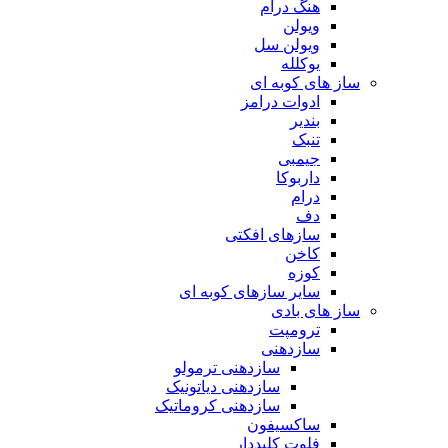
هنگ درام
ویولن
ویولن سل
یوکلله
ساز های کوبه ای
ادوات درامز
بندیر
تنبک
جیمبی
داربوکا
درام
دف
سازهای افکتی
کاخن
کوزه
سایر سازهای کوبه ای
ساز های بادی
ترومپت
سازدهنی
سازدهنی ترمولو
سازدهنی دیاتونیک
سازدهنی کروماتیک
ساکسیفون
فلوت کلیددار