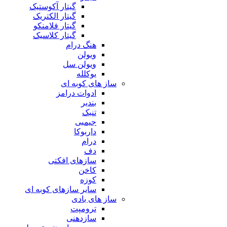
گیتار آکوستیک
گیتار الکتریک
گیتار فلامنکو
گیتار کلاسیک
هنگ درام
ویولن
ویولن سل
یوکلله
ساز های کوبه ای
ادوات درامز
بندیر
تنبک
جیمبی
داربوکا
درام
دف
سازهای افکتی
کاخن
کوزه
سایر سازهای کوبه ای
ساز های بادی
ترومپت
سازدهنی