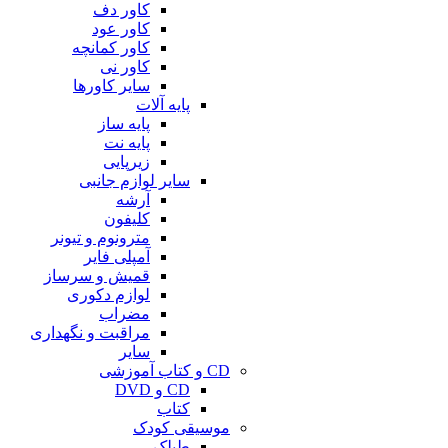
کاور دف
کاور عود
کاور کمانچه
کاور نی
سایر کاورها
پایه آلات
پایه ساز
پایه نت
زیرپایی
سایر لوازم جانبی
آرشه
کلیفون
مترونوم و تیونر
آمپلی فایر
قمیش و سرساز
لوازم دکوری
مضراب
مراقبت و نگهداری
سایر
CD و کتاب آموزشی
CD و DVD
کتاب
موسیقی کودک
طبلک