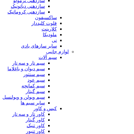
سازدهنی ترمولو
سازدهنی دیاتونیک
سازدهنی کروماتیک
ساکسیفون
فلوت کلیددار
کلارینت
ملودیکا
نی
سایر سازهای بادی
لوازم جانبی
سیم آلات
سیم تار و سه تار
سیم دیوان و باغلاما
سیم سنتور
سیم عود
سیم کمانچه
سیم گیتار
سیم ویولن و ویولنسل
سایر سیم ها
کیس و کاور
کاور تار و سه تار
کاور گیتار
کاور تنبک
کاور تنبور