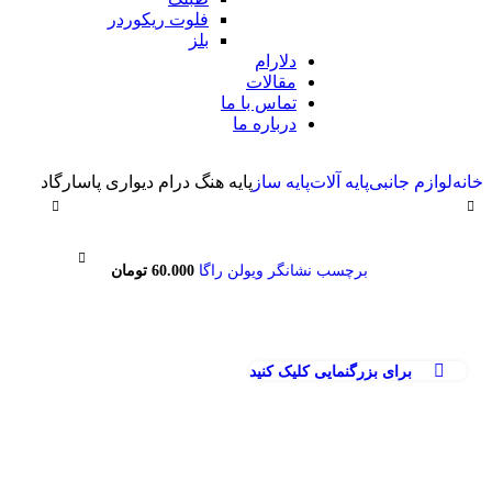
فلوت ریکوردر
بلز
دلارام
مقالات
تماس با ما
درباره ما
خانه
لوازم جانبی
پایه آلات
پایه ساز
پایه هنگ درام دیواری پاسارگاد
برچسب نشانگر ویولن راگا
60.000
تومان
برای بزرگنمایی کلیک کنید