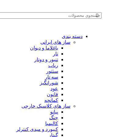
دسته بندی
ساز های ایرانی
باغلاما و دیوان
تار
تنبور و دوتار
رباب
سنتور
سه تار
شورانگیز
عود
قانون
کمانچه
ساز های کلاسیک خارجی
پیانو
چنگ
کالیمبا
کیبورد و میدی کنترلر
گیتار