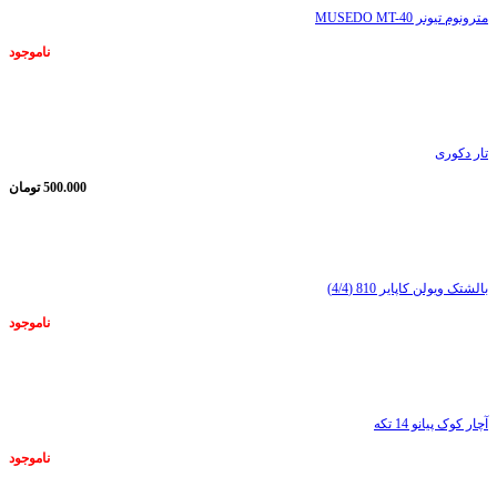
مترونوم تیونر MUSEDO MT-40
ناموجود
ناموجود
تار دکوری
500.000
تومان
ناموجود
بالشتک ویولن کاپایر 810 (4/4)
ناموجود
ناموجود
آچار کوک پیانو 14 تکه
ناموجود