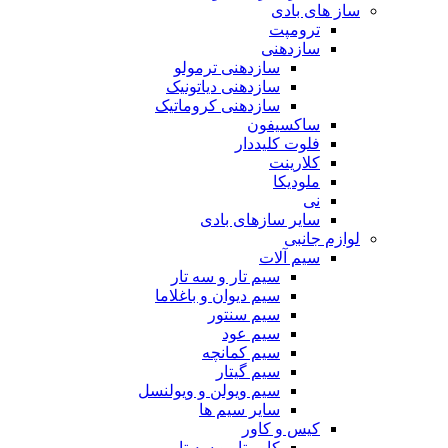
ساز های بادی
ترومپت
سازدهنی
سازدهنی ترمولو
سازدهنی دیاتونیک
سازدهنی کروماتیک
ساکسیفون
فلوت کلیددار
کلارینت
ملودیکا
نی
سایر سازهای بادی
لوازم جانبی
سیم آلات
سیم تار و سه تار
سیم دیوان و باغلاما
سیم سنتور
سیم عود
سیم کمانچه
سیم گیتار
سیم ویولن و ویولنسل
سایر سیم ها
کیس و کاور
کاور تار و سه تار