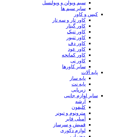
سیم ویولن و ویولنسل
سایر سیم ها
کیس و کاور
کاور تار و سه تار
کاور گیتار
کاور تنبک
کاور تنبور
کاور دف
کاور عود
کاور کمانچه
کاور نی
سایر کاورها
پایه آلات
پایه ساز
پایه نت
زیرپایی
سایر لوازم جانبی
آرشه
کلیفون
مترونوم و تیونر
آمپلی فایر
قمیش و سرساز
لوازم دکوری
مضراب