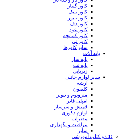
کاور گیتار
کاور تنبک
کاور تنبور
کاور دف
کاور عود
کاور کمانچه
کاور نی
سایر کاورها
پایه آلات
پایه ساز
پایه نت
زیرپایی
سایر لوازم جانبی
آرشه
کلیفون
مترونوم و تیونر
آمپلی فایر
قمیش و سرساز
لوازم دکوری
مضراب
مراقبت و نگهداری
سایر
CD و کتاب آموزشی