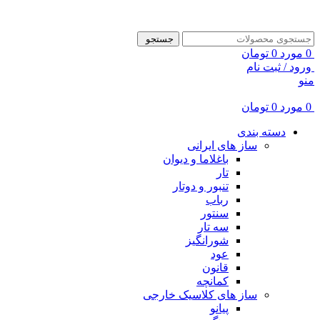
ADD ANYTHING HERE OR JUST REMOVE IT…
جستجو
0
مورد
0
تومان
ورود / ثبت نام
منو
0
مورد
0
تومان
دسته بندی
ساز های ایرانی
باغلاما و دیوان
تار
تنبور و دوتار
رباب
سنتور
سه تار
شورانگیز
عود
قانون
کمانچه
ساز های کلاسیک خارجی
پیانو