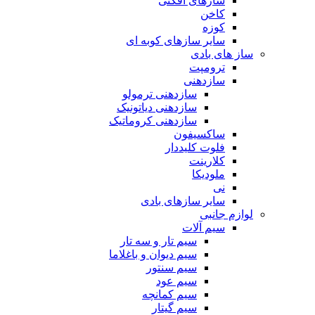
سازهای افکتی
کاخن
کوزه
سایر سازهای کوبه ای
ساز های بادی
ترومپت
سازدهنی
سازدهنی ترمولو
سازدهنی دیاتونیک
سازدهنی کروماتیک
ساکسیفون
فلوت کلیددار
کلارینت
ملودیکا
نی
سایر سازهای بادی
لوازم جانبی
سیم آلات
سیم تار و سه تار
سیم دیوان و باغلاما
سیم سنتور
سیم عود
سیم کمانچه
سیم گیتار