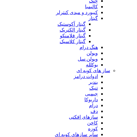
چنگ
کالیمبا
کیبورد و میدی کنترلر
گیتار
گیتار آکوستیک
گیتار الکتریک
گیتار فلامنکو
گیتار کلاسیک
هنگ درام
ویولن
ویولن سل
یوکلله
ساز های کوبه ای
ادوات درامز
بندیر
تنبک
جیمبی
داربوکا
درام
دف
سازهای افکتی
کاخن
کوزه
سایر سازهای کوبه ای