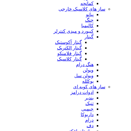
کمانچه
ساز های کلاسیک خارجی
پیانو
چنگ
کالیمبا
کیبورد و میدی کنترلر
گیتار
گیتار آکوستیک
گیتار الکتریک
گیتار فلامنکو
گیتار کلاسیک
هنگ درام
ویولن
ویولن سل
یوکلله
ساز های کوبه ای
ادوات درامز
بندیر
تنبک
جیمبی
داربوکا
درام
دف