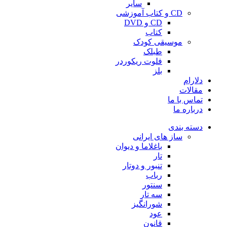
سایر
CD و کتاب آموزشی
CD و DVD
کتاب
موسیقی کودک
طبلک
فلوت ریکوردر
بلز
دلارام
مقالات
تماس با ما
درباره ما
دسته بندی
ساز های ایرانی
باغلاما و دیوان
تار
تنبور و دوتار
رباب
سنتور
سه تار
شورانگیز
عود
قانون