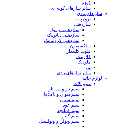
کوزه
سایر سازهای کوبه ای
ساز های بادی
ترومپت
سازدهنی
سازدهنی ترمولو
سازدهنی دیاتونیک
سازدهنی کروماتیک
ساکسیفون
فلوت کلیددار
کلارینت
ملودیکا
نی
سایر سازهای بادی
لوازم جانبی
سیم آلات
سیم تار و سه تار
سیم دیوان و باغلاما
سیم سنتور
سیم عود
سیم کمانچه
سیم گیتار
سیم ویولن و ویولنسل
سایر سیم ها