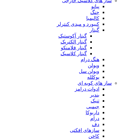
ساز های کلاسیک خارجی
پیانو
چنگ
کالیمبا
کیبورد و میدی کنترلر
گیتار
گیتار آکوستیک
گیتار الکتریک
گیتار فلامنکو
گیتار کلاسیک
هنگ درام
ویولن
ویولن سل
یوکلله
ساز های کوبه ای
ادوات درامز
بندیر
تنبک
جیمبی
داربوکا
درام
دف
سازهای افکتی
کاخن