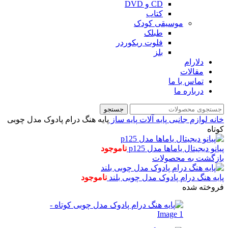
CD و DVD
کتاب
موسیقی کودک
طبلک
فلوت ریکوردر
بلز
دلارام
مقالات
تماس با ما
درباره ما
جستجو
خانه
لوازم جانبی
پایه آلات
پایه ساز
پایه هنگ درام پادوک مدل چوبی
کوتاه
پیانو دیجیتال یاماها مدل p125
ناموجود
بازگشت به محصولات
پایه هنگ درام پادوک مدل چوبی بلند
ناموجود
فروخته شده