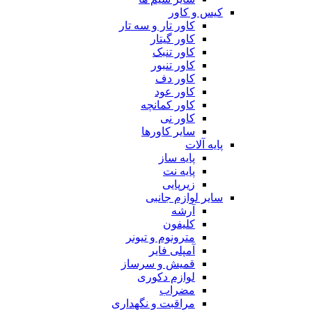
کیس و کاور
کاور تار و سه تار
کاور گیتار
کاور تنبک
کاور تنبور
کاور دف
کاور عود
کاور کمانچه
کاور نی
سایر کاورها
پایه آلات
پایه ساز
پایه نت
زیرپایی
سایر لوازم جانبی
آرشه
کلیفون
مترونوم و تیونر
آمپلی فایر
قمیش و سرساز
لوازم دکوری
مضراب
مراقبت و نگهداری