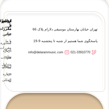
قوانین
ارتباط
محصولا
و
با
تعمیر
ما
مقررات
تهران خیابان بهارستان موسیقی دلارام پلاک 66
ساز
تماس
قوانین
پاسخگوی شما هستیم از شنبه تا پنجشنبه 9-19
و
با ما
مشاوره
مقررات
خرید
درباره
info@delarammusic.com
021-33910770
ساز
ما
سوالات
متداول
ارسال
مقالات
بین
درباره
المللی
ما