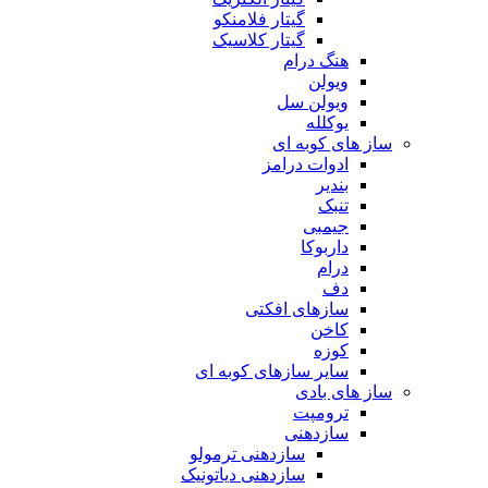
گیتار فلامنکو
گیتار کلاسیک
هنگ درام
ویولن
ویولن سل
یوکلله
ساز های کوبه ای
ادوات درامز
بندیر
تنبک
جیمبی
داربوکا
درام
دف
سازهای افکتی
کاخن
کوزه
سایر سازهای کوبه ای
ساز های بادی
ترومپت
سازدهنی
سازدهنی ترمولو
سازدهنی دیاتونیک