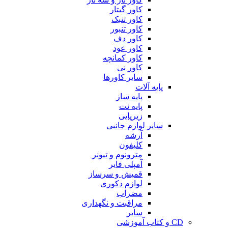
کاور گیتار
کاور تنبک
کاور تنبور
کاور دف
کاور عود
کاور کمانچه
کاور نی
سایر کاورها
پایه آلات
پایه ساز
پایه نت
زیرپایی
سایر لوازم جانبی
آرشه
کلیفون
مترونوم و تیونر
آمپلی فایر
قمیش و سرساز
لوازم دکوری
مضراب
مراقبت و نگهداری
سایر
CD و کتاب آموزشی