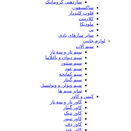
سازدهنی کروماتیک
ساکسیفون
فلوت کلیددار
کلارینت
ملودیکا
نی
سایر سازهای بادی
لوازم جانبی
سیم آلات
سیم تار و سه تار
سیم دیوان و باغلاما
سیم سنتور
سیم عود
سیم کمانچه
سیم گیتار
سیم ویولن و ویولنسل
سایر سیم ها
کیس و کاور
کاور تار و سه تار
کاور گیتار
کاور تنبک
کاور تنبور
کاور دف
کاور عود