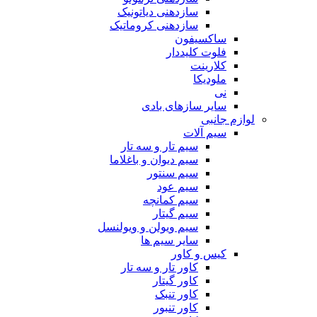
سازدهنی دیاتونیک
سازدهنی کروماتیک
ساکسیفون
فلوت کلیددار
کلارینت
ملودیکا
نی
سایر سازهای بادی
لوازم جانبی
سیم آلات
سیم تار و سه تار
سیم دیوان و باغلاما
سیم سنتور
سیم عود
سیم کمانچه
سیم گیتار
سیم ویولن و ویولنسل
سایر سیم ها
کیس و کاور
کاور تار و سه تار
کاور گیتار
کاور تنبک
کاور تنبور