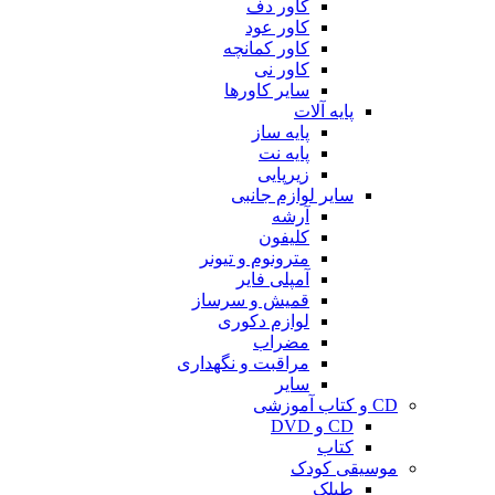
کاور دف
کاور عود
کاور کمانچه
کاور نی
سایر کاورها
پایه آلات
پایه ساز
پایه نت
زیرپایی
سایر لوازم جانبی
آرشه
کلیفون
مترونوم و تیونر
آمپلی فایر
قمیش و سرساز
لوازم دکوری
مضراب
مراقبت و نگهداری
سایر
CD و کتاب آموزشی
CD و DVD
کتاب
موسیقی کودک
طبلک