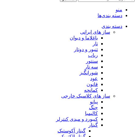
منو
دسته بندی‌ها
دسته بندی
ساز های ایرانی
باغلاما و دیوان
تار
تنبور و دوتار
رباب
سنتور
سه تار
شورانگیز
عود
قانون
کمانچه
ساز های کلاسیک خارجی
پیانو
چنگ
کالیمبا
کیبورد و میدی کنترلر
گیتار
گیتار آکوستیک
گیتار الکتریک