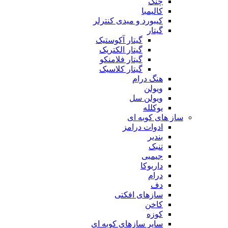
چنگ
کالیمبا
کیبورد و میدی کنترلر
گیتار
گیتار آکوستیک
گیتار الکتریک
گیتار فلامنکو
گیتار کلاسیک
هنگ درام
ویولن
ویولن سل
یوکلله
ساز های کوبه ای
ادوات درامز
بندیر
تنبک
جیمبی
داربوکا
درام
دف
سازهای افکتی
کاخن
کوزه
سایر سازهای کوبه ای