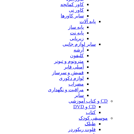
کاور کمانچه
کاور نی
سایر کاورها
پایه آلات
پایه ساز
پایه نت
زیرپایی
سایر لوازم جانبی
آرشه
کلیفون
مترونوم و تیونر
آمپلی فایر
قمیش و سرساز
لوازم دکوری
مضراب
مراقبت و نگهداری
سایر
CD و کتاب آموزشی
CD و DVD
کتاب
موسیقی کودک
طبلک
فلوت ریکوردر