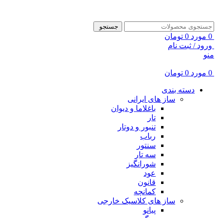
ADD ANYTHING HERE OR JUST REMOVE IT…
جستجو
0
مورد
0
تومان
ورود / ثبت نام
منو
0
مورد
0
تومان
دسته بندی
ساز های ایرانی
باغلاما و دیوان
تار
تنبور و دوتار
رباب
سنتور
سه تار
شورانگیز
عود
قانون
کمانچه
ساز های کلاسیک خارجی
پیانو