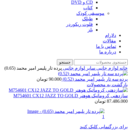
CD و DVD
کتاب
موسیقی کودک
طبلک
فلوت ریکوردر
بلز
دلارام
مقالات
تماس با ما
درباره ما
جستجو
خانه
لوازم جانبی
سایر لوازم جانبی
پرده تار پلیمر امیر محمد (0.65)
پرده سه تار پلیمر امیر محمد (0.52)
90.000
تومان
بازگشت به محصولات
سازدهنی کروماتیک هوهنر M754601 CX12 JAZZ TO GOLD
87.486.000
تومان
برای بزرگنمایی کلیک کنید