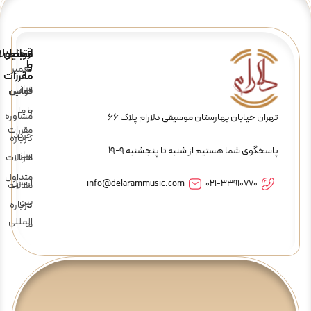
ارتباط
قوانین
محصولا
و
با
تعمیر
ما
مقررات
ساز
تماس
قوانین
و
با ما
مشاوره
تهران خیابان بهارستان موسیقی دلارام پلاک 66
مقررات
خرید
درباره
پاسخگوی شما هستیم از شنبه تا پنجشنبه 9-19
ساز
ما
سوالات
متداول
ارسال
info@delarammusic.com
021-33910770
مقالات
بین
درباره
المللی
ما