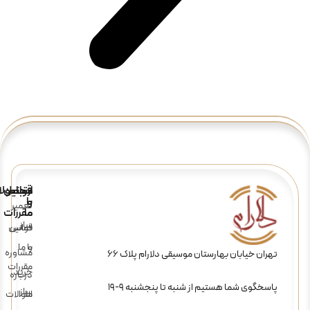
ارتباط
قوانین
محصولا
و
با
تعمیر
ما
مقررات
ساز
تماس
قوانین
و
با ما
مشاوره
تهران خیابان بهارستان موسیقی دلارام پلاک 66
مقررات
خرید
درباره
پاسخگوی شما هستیم از شنبه تا پنجشنبه 9-19
ساز
ما
سوالات