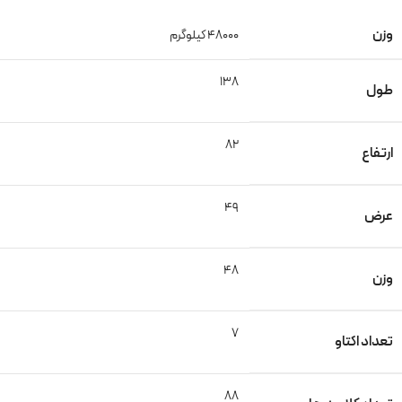
وزن
48000 کیلوگرم
138
طول
82
ارتفاع
49
عرض
48
وزن
7
تعداد اکتاو
88