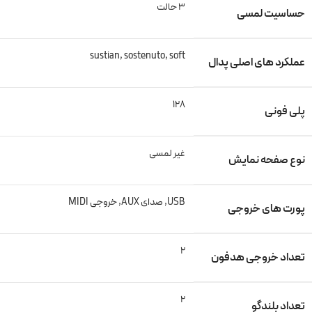
3 حالت
حساسیت لمسی
sustian, sostenuto, soft
عملکرد های اصلی پدال
128
پلی فونی
غیر لمسی
نوع صفحه نمایش
USB, صدای AUX, خروجی MIDI
پورت های خروجی
2
تعداد خروجی هدفون
2
تعداد بلندگو