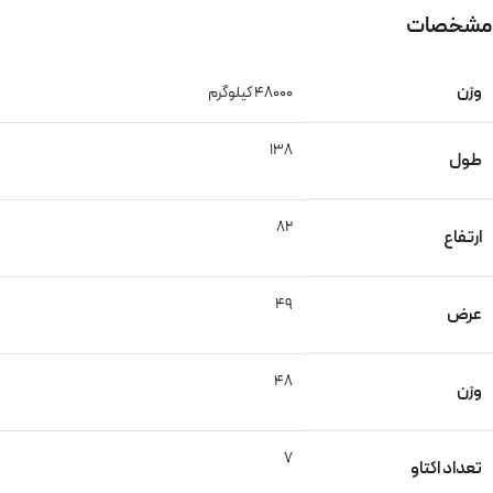
مشخصات
وزن
48000 کیلوگرم
138
طول
82
ارتفاع
49
عرض
48
وزن
7
تعداد اکتاو