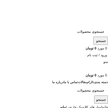
ADD ANYTHING HERE OR JUST REMOVE IT…
جستجو
0
مورد
0
تومان
ورود / ثبت نام
منو
0
مورد
0
تومان
دسته بندی
دلارام
مقالات
تماس با ما
درباره ما
جستجو
خانه
ساز های کلاسیک خارجی
پیانو