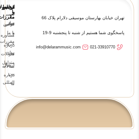
قوانین
ارتباط
محصولا
و
با
تعمیر
ما
مقررات
تهران خیابان بهارستان موسیقی دلارام پلاک 66
ساز
تماس
قوانین
پاسخگوی شما هستیم از شنبه تا پنجشنبه 9-19
و
با ما
مشاوره
مقررات
خرید
درباره
info@delarammusic.com
021-33910770
ساز
ما
سوالات
متداول
ارسال
مقالات
بین
درباره
المللی
ما