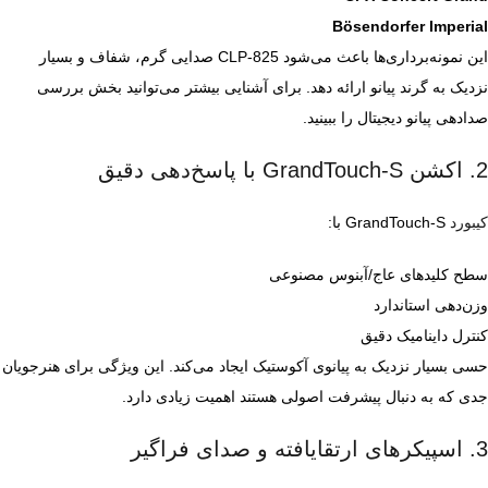
Bösendorfer Imperial
این نمونه‌برداری‌ها باعث می‌شود CLP‑825 صدایی گرم، شفاف و بسیار
نزدیک به گرند پیانو ارائه دهد. برای آشنایی بیشتر می‌توانید بخش
بررسی
صدادهی پیانو دیجیتال
را ببینید.
2. اکشن GrandTouch‑S با پاسخ‌دهی دقیق
کیبورد
GrandTouch‑S با:
سطح کلیدهای عاج/آبنوس مصنوعی
وزن‌دهی استاندارد
کنترل داینامیک دقیق
حسی بسیار نزدیک به پیانوی آکوستیک ایجاد می‌کند. این ویژگی برای هنرجویان
جدی که به دنبال پیشرفت اصولی هستند اهمیت زیادی دارد.
3. اسپیکرهای ارتقایافته و صدای فراگیر