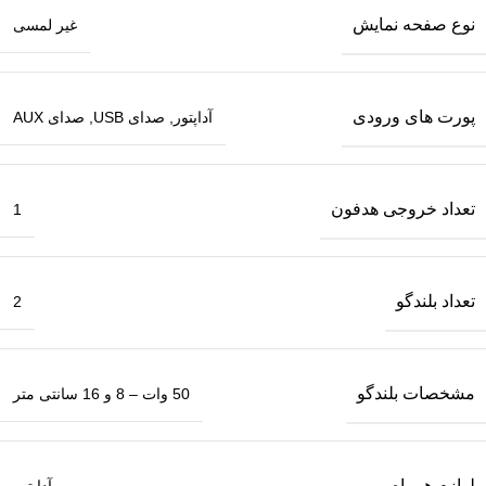
نوع صفحه نمایش
غیر لمسی
پورت های ورودی
آداپتور, صدای USB, صدای AUX
تعداد خروجی هدفون
1
تعداد بلندگو
2
مشخصات بلندگو
50 وات – 8 و 16 سانتی متر
لوازم همراه