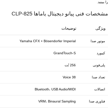
را ببینید.
مشخصات فنی پیانو دیجیتال یاماها CLP‑825
ویژگی
توضیحات
موتور صدا
Yamaha CFX + Bösendorfer Imperial
کیبورد
GrandTouch‑S
پلی‌فونی
256 نُت
تعداد صدا
38 Voice
اتصالات
Bluetooth، USB Audio/MIDI
فناوری صدا
VRM، Binaural Sampling