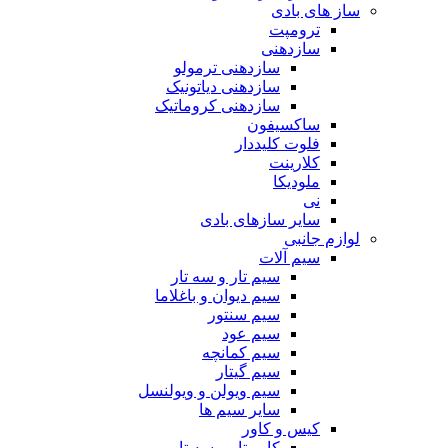
ساز های بادی
ترومپت
سازدهنی
سازدهنی ترمولو
سازدهنی دیاتونیک
سازدهنی کروماتیک
ساکسیفون
فلوت کلیددار
کلارینت
ملودیکا
نی
سایر سازهای بادی
لوازم جانبی
سیم آلات
سیم تار و سه تار
سیم دیوان و باغلاما
سیم سنتور
سیم عود
سیم کمانچه
سیم گیتار
سیم ویولن و ویولنسل
سایر سیم ها
کیس و کاور
کاور تار و سه تار