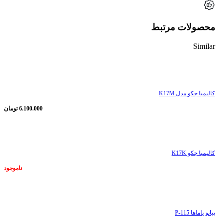
محصولات مرتبط
Similar
ناموجود
کالیمبا جکو مدل K17M
6.100.000
تومان
ناموجود
کالیمبا جکو K17K
ناموجود
ناموجود
پیانو یاماها P-115