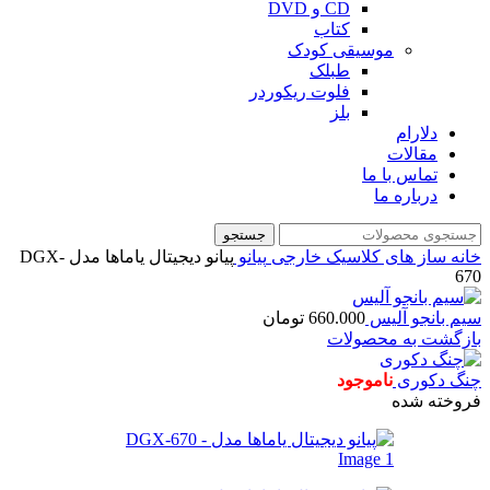
CD و DVD
کتاب
موسیقی کودک
طبلک
فلوت ریکوردر
بلز
دلارام
مقالات
تماس با ما
درباره ما
جستجو
خانه
ساز های کلاسیک خارجی
پیانو
پیانو دیجیتال یاماها مدل DGX-
670
سیم بانجو آلیس
660.000
تومان
بازگشت به محصولات
چنگ دکوری
ناموجود
فروخته شده