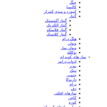
چنگ
کالیمبا
کیبورد و میدی کنترلر
گیتار
گیتار آکوستیک
گیتار الکتریک
گیتار فلامنکو
گیتار کلاسیک
هنگ درام
ویولن
ویولن سل
یوکلله
ساز های کوبه ای
ادوات درامز
بندیر
تنبک
جیمبی
داربوکا
درام
دف
سازهای افکتی
کاخن
کوزه
سایر سازهای کوبه ای