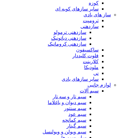
کوزه
سایر سازهای کوبه ای
ساز های بادی
ترومپت
سازدهنی
سازدهنی ترمولو
سازدهنی دیاتونیک
سازدهنی کروماتیک
ساکسیفون
فلوت کلیددار
کلارینت
ملودیکا
نی
سایر سازهای بادی
لوازم جانبی
سیم آلات
سیم تار و سه تار
سیم دیوان و باغلاما
سیم سنتور
سیم عود
سیم کمانچه
سیم گیتار
سیم ویولن و ویولنسل
سایر سیم ها