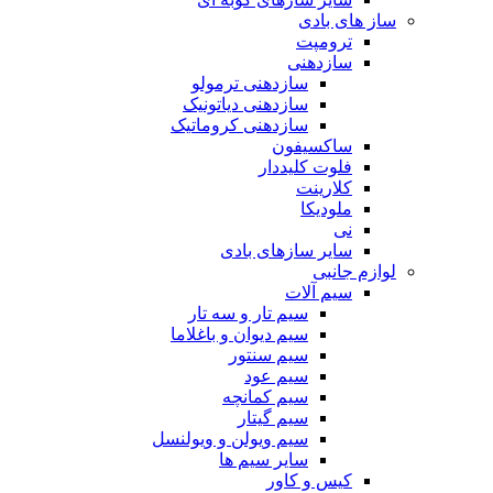
ساز های بادی
ترومپت
سازدهنی
سازدهنی ترمولو
سازدهنی دیاتونیک
سازدهنی کروماتیک
ساکسیفون
فلوت کلیددار
کلارینت
ملودیکا
نی
سایر سازهای بادی
لوازم جانبی
سیم آلات
سیم تار و سه تار
سیم دیوان و باغلاما
سیم سنتور
سیم عود
سیم کمانچه
سیم گیتار
سیم ویولن و ویولنسل
سایر سیم ها
کیس و کاور