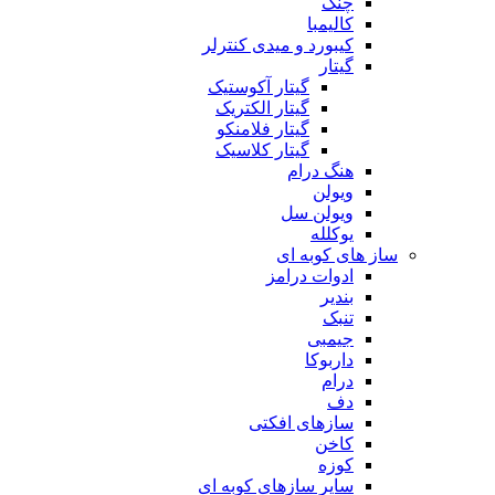
چنگ
کالیمبا
کیبورد و میدی کنترلر
گیتار
گیتار آکوستیک
گیتار الکتریک
گیتار فلامنکو
گیتار کلاسیک
هنگ درام
ویولن
ویولن سل
یوکلله
ساز های کوبه ای
ادوات درامز
بندیر
تنبک
جیمبی
داربوکا
درام
دف
سازهای افکتی
کاخن
کوزه
سایر سازهای کوبه ای