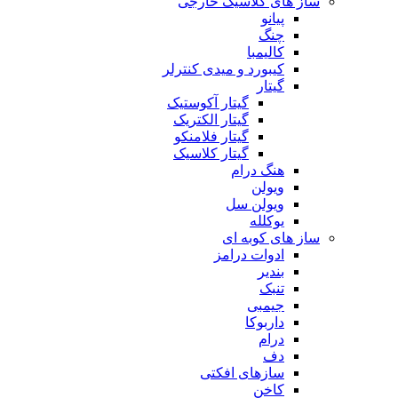
ساز های کلاسیک خارجی
پیانو
چنگ
کالیمبا
کیبورد و میدی کنترلر
گیتار
گیتار آکوستیک
گیتار الکتریک
گیتار فلامنکو
گیتار کلاسیک
هنگ درام
ویولن
ویولن سل
یوکلله
ساز های کوبه ای
ادوات درامز
بندیر
تنبک
جیمبی
داربوکا
درام
دف
سازهای افکتی
کاخن