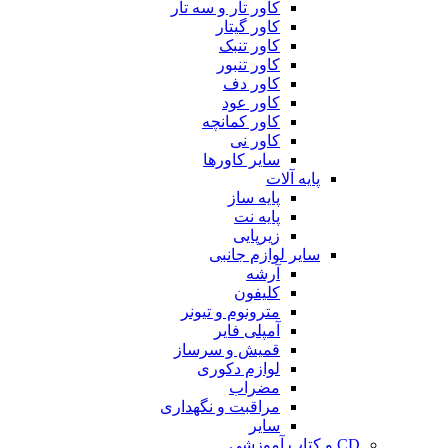
کاور تار و سه تار
کاور گیتار
کاور تنبک
کاور تنبور
کاور دف
کاور عود
کاور کمانچه
کاور نی
سایر کاورها
پایه آلات
پایه ساز
پایه نت
زیرپایی
سایر لوازم جانبی
آرشه
کلیفون
مترونوم و تیونر
آمپلی فایر
قمیش و سرساز
لوازم دکوری
مضراب
مراقبت و نگهداری
سایر
CD و کتاب آموزشی