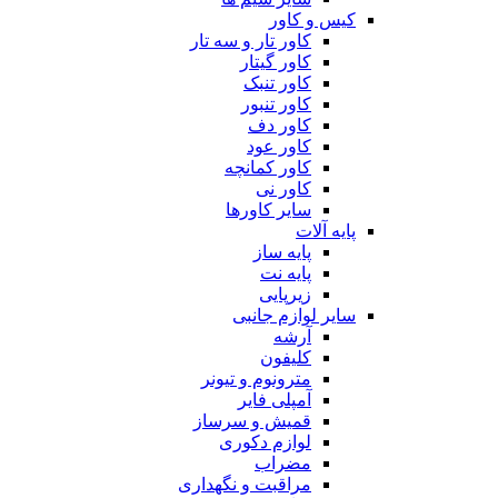
کیس و کاور
کاور تار و سه تار
کاور گیتار
کاور تنبک
کاور تنبور
کاور دف
کاور عود
کاور کمانچه
کاور نی
سایر کاورها
پایه آلات
پایه ساز
پایه نت
زیرپایی
سایر لوازم جانبی
آرشه
کلیفون
مترونوم و تیونر
آمپلی فایر
قمیش و سرساز
لوازم دکوری
مضراب
مراقبت و نگهداری