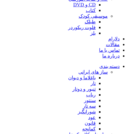
CD و DVD
کتاب
موسیقی کودک
طبلک
فلوت ریکوردر
بلز
دلارام
مقالات
تماس با ما
درباره ما
دسته بندی
ساز های ایرانی
باغلاما و دیوان
تار
تنبور و دوتار
رباب
سنتور
سه تار
شورانگیز
عود
قانون
کمانچه