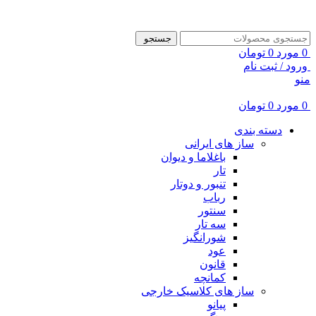
ADD ANYTHING HERE OR JUST REMOVE IT…
جستجو
0
مورد
0
تومان
ورود / ثبت نام
منو
0
مورد
0
تومان
دسته بندی
ساز های ایرانی
باغلاما و دیوان
تار
تنبور و دوتار
رباب
سنتور
سه تار
شورانگیز
عود
قانون
کمانچه
ساز های کلاسیک خارجی
پیانو