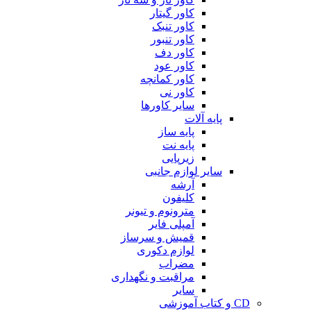
کاور گیتار
کاور تنبک
کاور تنبور
کاور دف
کاور عود
کاور کمانچه
کاور نی
سایر کاورها
پایه آلات
پایه ساز
پایه نت
زیرپایی
سایر لوازم جانبی
آرشه
کلیفون
مترونوم و تیونر
آمپلی فایر
قمیش و سرساز
لوازم دکوری
مضراب
مراقبت و نگهداری
سایر
CD و کتاب آموزشی