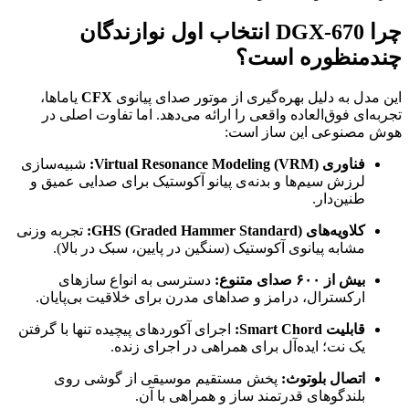
چرا DGX-670 انتخاب اول نوازندگان
چندمنظوره است؟
این مدل به دلیل بهره‌گیری از موتور صدای پیانوی
CFX
یاماها،
تجربه‌ای فوق‌العاده واقعی را ارائه می‌دهد. اما تفاوت اصلی در
هوش مصنوعی این ساز است:
فناوری Virtual Resonance Modeling (VRM):
شبیه‌سازی
لرزش سیم‌ها و بدنه‌ی پیانو آکوستیک برای صدایی عمیق و
طنین‌دار.
کلاویه‌های GHS (Graded Hammer Standard):
تجربه وزنی
مشابه پیانوی آکوستیک (سنگین در پایین، سبک در بالا).
بیش از ۶۰۰ صدای متنوع:
دسترسی به انواع سازهای
ارکسترال، درامز و صداهای مدرن برای خلاقیت بی‌پایان.
قابلیت Smart Chord:
اجرای آکوردهای پیچیده تنها با گرفتن
یک نت؛ ایده‌آل برای همراهی در اجرای زنده.
اتصال بلوتوث:
پخش مستقیم موسیقی از گوشی روی
بلندگوهای قدرتمند ساز و همراهی با آن.