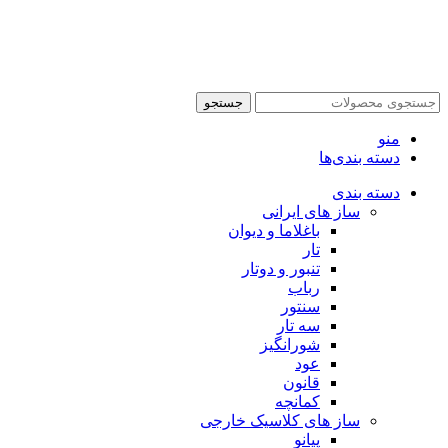
جستجو
منو
دسته بندی‌ها
دسته بندی
ساز های ایرانی
باغلاما و دیوان
تار
تنبور و دوتار
رباب
سنتور
سه تار
شورانگیز
عود
قانون
کمانچه
ساز های کلاسیک خارجی
پیانو