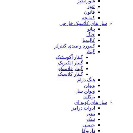
شورانگیز
عود
قانون
کمانچه
ساز های کلاسیک خارجی
پیانو
چنگ
کالیمبا
کیبورد و میدی کنترلر
گیتار
گیتار آکوستیک
گیتار الکتریک
گیتار فلامنکو
گیتار کلاسیک
هنگ درام
ویولن
ویولن سل
یوکلله
ساز های کوبه ای
ادوات درامز
بندیر
تنبک
جیمبی
داربوکا