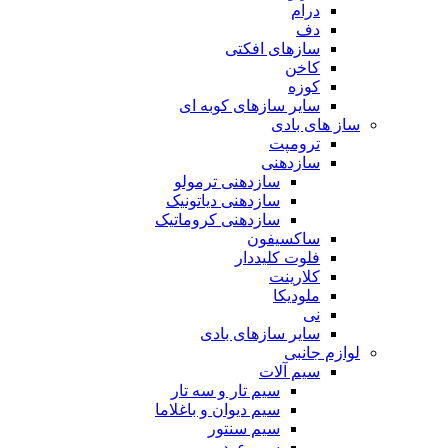
درام
دف
سازهای افکتی
کاخن
کوزه
سایر سازهای کوبه ای
ساز های بادی
ترومپت
سازدهنی
سازدهنی ترمولو
سازدهنی دیاتونیک
سازدهنی کروماتیک
ساکسیفون
فلوت کلیددار
کلارینت
ملودیکا
نی
سایر سازهای بادی
لوازم جانبی
سیم آلات
سیم تار و سه تار
سیم دیوان و باغلاما
سیم سنتور
سیم عود