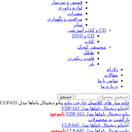
قمیش و سرساز
لوازم دکوری
مضراب
مراقبت و نگهداری
سایر
CD و کتاب آموزشی
CD و DVD
کتاب
موسیقی کودک
طبلک
فلوت ریکوردر
بلز
دلارام
مقالات
تماس با ما
درباره ما
جستجو
خانه
ساز های کلاسیک خارجی
پیانو
پیانو دیجیتال یاماها مدل CLP-635
پیانو دیجیتال یاماها مدل YDP-163
ناموجود
بازگشت به محصولات
پیانو دیجیتال یاماها مدل CLP-645
ناموجود