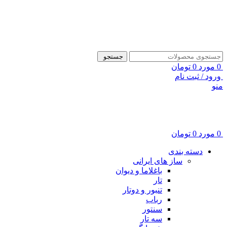
ADD ANYTHING HERE OR JUST REMOVE IT…
جستجو
0
مورد
0
تومان
ورود / ثبت نام
منو
0
مورد
0
تومان
دسته بندی
ساز های ایرانی
باغلاما و دیوان
تار
تنبور و دوتار
رباب
سنتور
سه تار