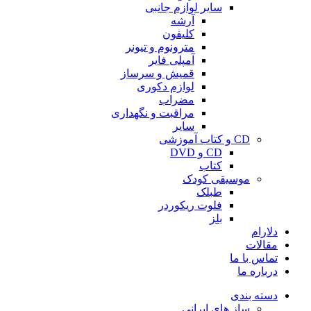
سایر لوازم جانبی
آرشه
کلیفون
مترونوم و تیونر
آمپلی فایر
قمیش و سرساز
لوازم دکوری
مضراب
مراقبت و نگهداری
سایر
CD و کتاب آموزشی
CD و DVD
کتاب
موسیقی کودک
طبلک
فلوت ریکوردر
بلز
دلارام
مقالات
تماس با ما
درباره ما
دسته بندی
ساز های ایرانی