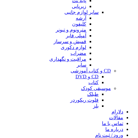
پایه نت
زیرپایی
سایر لوازم جانبی
آرشه
کلیفون
مترونوم و تیونر
آمپلی فایر
قمیش و سرساز
لوازم دکوری
مضراب
مراقبت و نگهداری
سایر
CD و کتاب آموزشی
CD و DVD
کتاب
موسیقی کودک
طبلک
فلوت ریکوردر
بلز
دلارام
مقالات
تماس با ما
درباره ما
ورود / ثبت نام