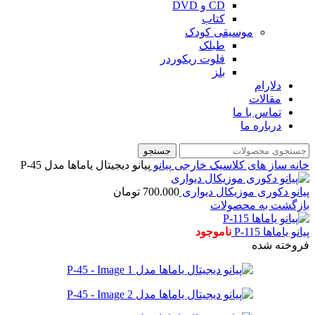
CD و DVD
کتاب
موسیقی کودک
طبلک
فلوت ریکوردر
بلز
دلارام
مقالات
تماس با ما
درباره ما
جستجو
خانه
ساز های کلاسیک خارجی
پیانو
پیانو دیجیتال یاماها مدل P-45
پیانو دکوری موزیکال دیواری
700.000
تومان
بازگشت به محصولات
پیانو یاماها P-115
ناموجود
فروخته شده