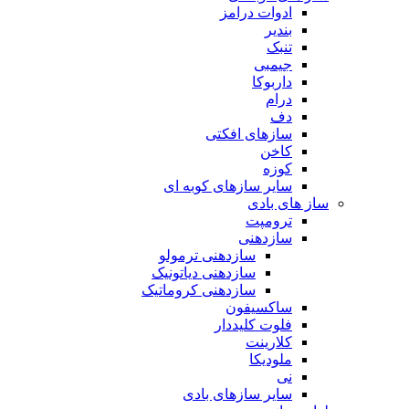
ادوات درامز
بندیر
تنبک
جیمبی
داربوکا
درام
دف
سازهای افکتی
کاخن
کوزه
سایر سازهای کوبه ای
ساز های بادی
ترومپت
سازدهنی
سازدهنی ترمولو
سازدهنی دیاتونیک
سازدهنی کروماتیک
ساکسیفون
فلوت کلیددار
کلارینت
ملودیکا
نی
سایر سازهای بادی