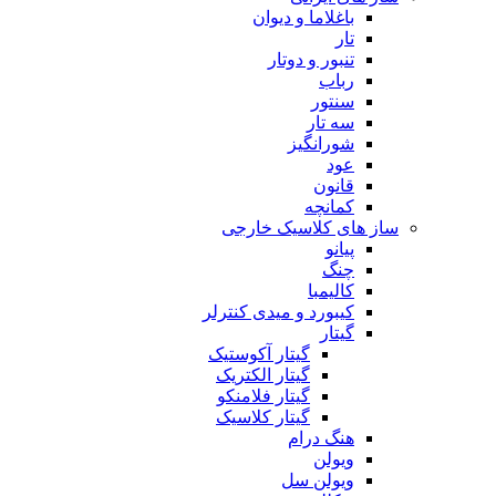
باغلاما و دیوان
تار
تنبور و دوتار
رباب
سنتور
سه تار
شورانگیز
عود
قانون
کمانچه
ساز های کلاسیک خارجی
پیانو
چنگ
کالیمبا
کیبورد و میدی کنترلر
گیتار
گیتار آکوستیک
گیتار الکتریک
گیتار فلامنکو
گیتار کلاسیک
هنگ درام
ویولن
ویولن سل