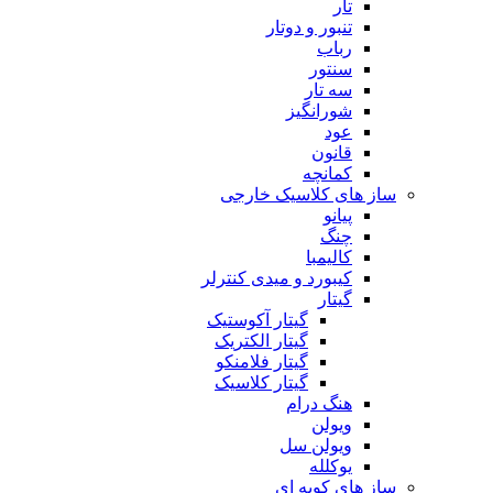
تار
تنبور و دوتار
رباب
سنتور
سه تار
شورانگیز
عود
قانون
کمانچه
ساز های کلاسیک خارجی
پیانو
چنگ
کالیمبا
کیبورد و میدی کنترلر
گیتار
گیتار آکوستیک
گیتار الکتریک
گیتار فلامنکو
گیتار کلاسیک
هنگ درام
ویولن
ویولن سل
یوکلله
ساز های کوبه ای