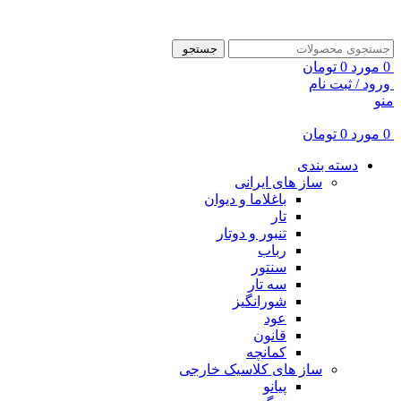
ADD ANYTHING HERE OR JUST REMOVE IT…
جستجو
0
مورد
0
تومان
ورود / ثبت نام
منو
0
مورد
0
تومان
دسته بندی
ساز های ایرانی
باغلاما و دیوان
تار
تنبور و دوتار
رباب
سنتور
سه تار
شورانگیز
عود
قانون
کمانچه
ساز های کلاسیک خارجی
پیانو