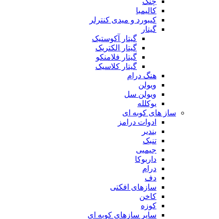
چنگ
کالیمبا
کیبورد و میدی کنترلر
گیتار
گیتار آکوستیک
گیتار الکتریک
گیتار فلامنکو
گیتار کلاسیک
هنگ درام
ویولن
ویولن سل
یوکلله
ساز های کوبه ای
ادوات درامز
بندیر
تنبک
جیمبی
داربوکا
درام
دف
سازهای افکتی
کاخن
کوزه
سایر سازهای کوبه ای