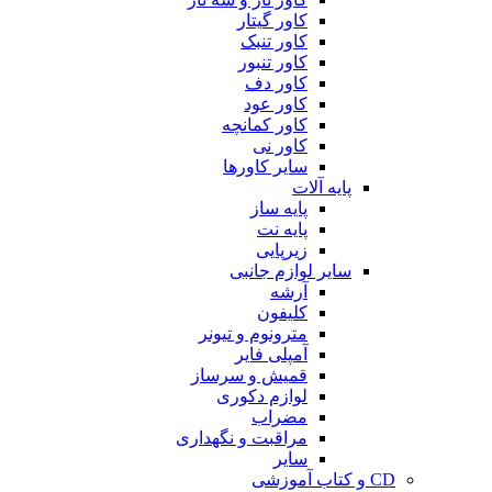
کاور گیتار
کاور تنبک
کاور تنبور
کاور دف
کاور عود
کاور کمانچه
کاور نی
سایر کاورها
پایه آلات
پایه ساز
پایه نت
زیرپایی
سایر لوازم جانبی
آرشه
کلیفون
مترونوم و تیونر
آمپلی فایر
قمیش و سرساز
لوازم دکوری
مضراب
مراقبت و نگهداری
سایر
CD و کتاب آموزشی