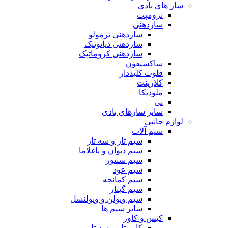
ساز های بادی
ترومپت
سازدهنی
سازدهنی ترمولو
سازدهنی دیاتونیک
سازدهنی کروماتیک
ساکسیفون
فلوت کلیددار
کلارینت
ملودیکا
نی
سایر سازهای بادی
لوازم جانبی
سیم آلات
سیم تار و سه تار
سیم دیوان و باغلاما
سیم سنتور
سیم عود
سیم کمانچه
سیم گیتار
سیم ویولن و ویولنسل
سایر سیم ها
کیس و کاور
کاور تار و سه تار