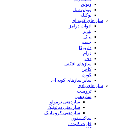
ویولن
ویولن سل
یوکلله
ساز های کوبه ای
ادوات درامز
بندیر
تنبک
جیمبی
داربوکا
درام
دف
سازهای افکتی
کاخن
کوزه
سایر سازهای کوبه ای
ساز های بادی
ترومپت
سازدهنی
سازدهنی ترمولو
سازدهنی دیاتونیک
سازدهنی کروماتیک
ساکسیفون
فلوت کلیددار