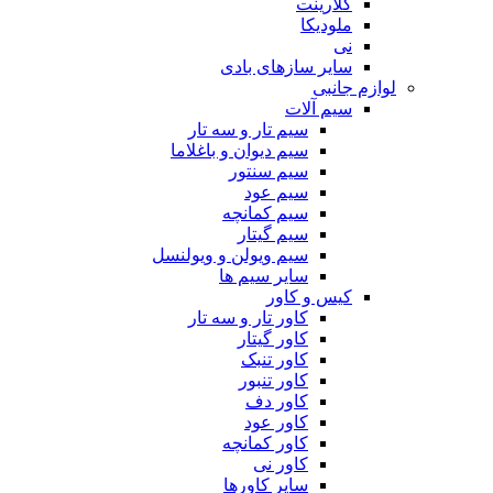
کلارینت
ملودیکا
نی
سایر سازهای بادی
لوازم جانبی
سیم آلات
سیم تار و سه تار
سیم دیوان و باغلاما
سیم سنتور
سیم عود
سیم کمانچه
سیم گیتار
سیم ویولن و ویولنسل
سایر سیم ها
کیس و کاور
کاور تار و سه تار
کاور گیتار
کاور تنبک
کاور تنبور
کاور دف
کاور عود
کاور کمانچه
کاور نی
سایر کاورها