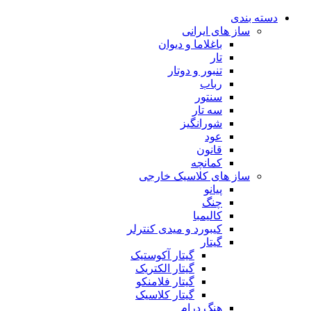
دسته بندی
ساز های ایرانی
باغلاما و دیوان
تار
تنبور و دوتار
رباب
سنتور
سه تار
شورانگیز
عود
قانون
کمانچه
ساز های کلاسیک خارجی
پیانو
چنگ
کالیمبا
کیبورد و میدی کنترلر
گیتار
گیتار آکوستیک
گیتار الکتریک
گیتار فلامنکو
گیتار کلاسیک
هنگ درام