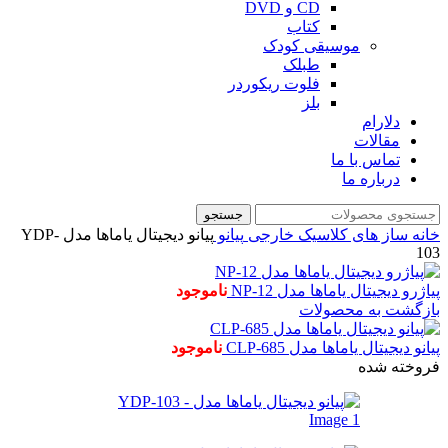
CD و DVD
کتاب
موسیقی کودک
طبلک
فلوت ریکوردر
بلز
دلارام
مقالات
تماس با ما
درباره ما
جستجو
خانه
ساز های کلاسیک خارجی
پیانو
پیانو دیجیتال یاماها مدل YDP-
103
پیاژرو دیجیتال یاماها مدل NP-12
ناموجود
بازگشت به محصولات
پیانو دیجیتال یاماها مدل CLP-685
ناموجود
فروخته شده