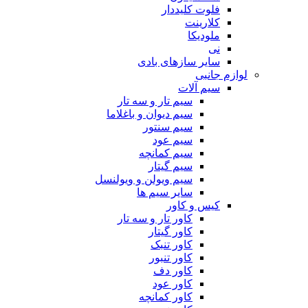
فلوت کلیددار
کلارینت
ملودیکا
نی
سایر سازهای بادی
لوازم جانبی
سیم آلات
سیم تار و سه تار
سیم دیوان و باغلاما
سیم سنتور
سیم عود
سیم کمانچه
سیم گیتار
سیم ویولن و ویولنسل
سایر سیم ها
کیس و کاور
کاور تار و سه تار
کاور گیتار
کاور تنبک
کاور تنبور
کاور دف
کاور عود
کاور کمانچه