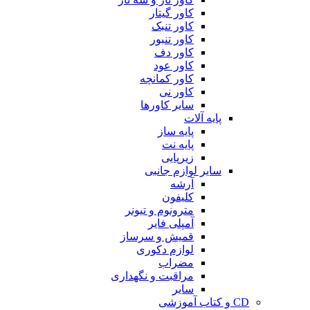
کاور گیتار
کاور تنبک
کاور تنبور
کاور دف
کاور عود
کاور کمانچه
کاور نی
سایر کاورها
پایه آلات
پایه ساز
پایه نت
زیرپایی
سایر لوازم جانبی
آرشه
کلیفون
مترونوم و تیونر
آمپلی فایر
قمیش و سرساز
لوازم دکوری
مضراب
مراقبت و نگهداری
سایر
CD و کتاب آموزشی