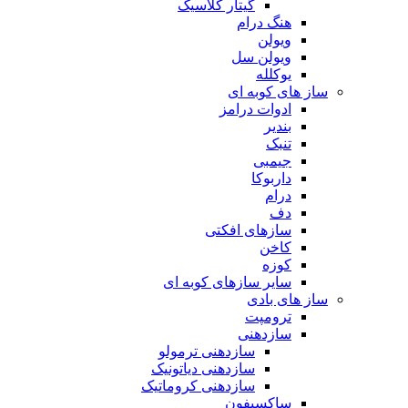
گیتار کلاسیک
هنگ درام
ویولن
ویولن سل
یوکلله
ساز های کوبه ای
ادوات درامز
بندیر
تنبک
جیمبی
داربوکا
درام
دف
سازهای افکتی
کاخن
کوزه
سایر سازهای کوبه ای
ساز های بادی
ترومپت
سازدهنی
سازدهنی ترمولو
سازدهنی دیاتونیک
سازدهنی کروماتیک
ساکسیفون