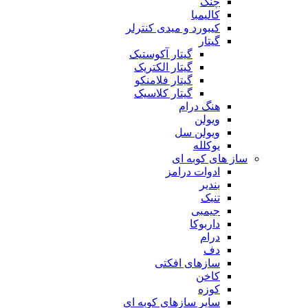
چنگ
کالیمبا
کیبورد و میدی کنترلر
گیتار
گیتار آکوستیک
گیتار الکتریک
گیتار فلامنکو
گیتار کلاسیک
هنگ درام
ویولن
ویولن سل
یوکلله
ساز های کوبه ای
ادوات درامز
بندیر
تنبک
جیمبی
داربوکا
درام
دف
سازهای افکتی
کاخن
کوزه
سایر سازهای کوبه ای