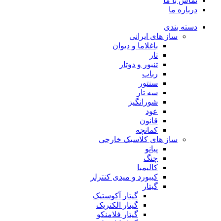
تماس با ما
درباره ما
دسته بندی
ساز های ایرانی
باغلاما و دیوان
تار
تنبور و دوتار
رباب
سنتور
سه تار
شورانگیز
عود
قانون
کمانچه
ساز های کلاسیک خارجی
پیانو
چنگ
کالیمبا
کیبورد و میدی کنترلر
گیتار
گیتار آکوستیک
گیتار الکتریک
گیتار فلامنکو