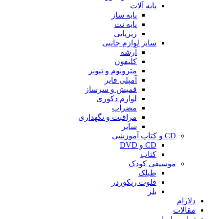
پایه آلات
پایه ساز
پایه نت
زیرپایی
سایر لوازم جانبی
آرشه
کلیفون
مترونوم و تیونر
آمپلی فایر
قمیش و سرساز
لوازم دکوری
مضراب
مراقبت و نگهداری
سایر
CD و کتاب آموزشی
CD و DVD
کتاب
موسیقی کودک
طبلک
فلوت ریکوردر
بلز
دلارام
مقالات