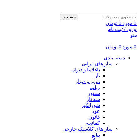
ADD ANYTHING HERE OR JUST REMOVE IT…
جستجو
0
مورد
0
تومان
ورود / ثبت نام
منو
0
مورد
0
تومان
دسته بندی
ساز های ایرانی
باغلاما و دیوان
تار
تنبور و دوتار
رباب
سنتور
سه تار
شورانگیز
عود
قانون
کمانچه
ساز های کلاسیک خارجی
پیانو