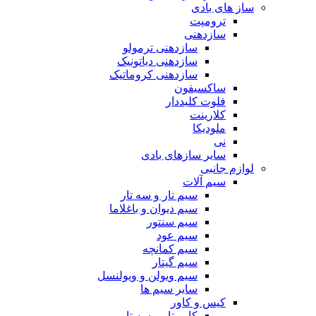
ساز های بادی
ترومپت
سازدهنی
سازدهنی ترمولو
سازدهنی دیاتونیک
سازدهنی کروماتیک
ساکسیفون
فلوت کلیددار
کلارینت
ملودیکا
نی
سایر سازهای بادی
لوازم جانبی
سیم آلات
سیم تار و سه تار
سیم دیوان و باغلاما
سیم سنتور
سیم عود
سیم کمانچه
سیم گیتار
سیم ویولن و ویولنسل
سایر سیم ها
کیس و کاور
کاور تار و سه تار