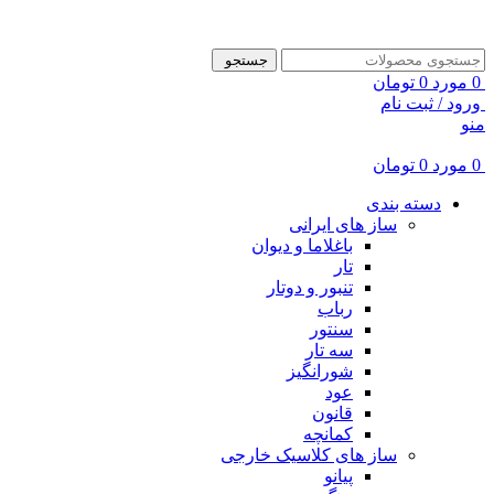
ADD ANYTHING HERE OR JUST REMOVE IT…
جستجو
0
مورد
0
تومان
ورود / ثبت نام
منو
0
مورد
0
تومان
دسته بندی
ساز های ایرانی
باغلاما و دیوان
تار
تنبور و دوتار
رباب
سنتور
سه تار
شورانگیز
عود
قانون
کمانچه
ساز های کلاسیک خارجی
پیانو