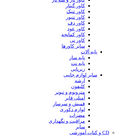
کاور گیتار
کاور تنبک
کاور تنبور
کاور دف
کاور عود
کاور کمانچه
کاور نی
سایر کاورها
پایه آلات
پایه ساز
پایه نت
زیرپایی
سایر لوازم جانبی
آرشه
کلیفون
مترونوم و تیونر
آمپلی فایر
قمیش و سرساز
لوازم دکوری
مضراب
مراقبت و نگهداری
سایر
CD و کتاب آموزشی