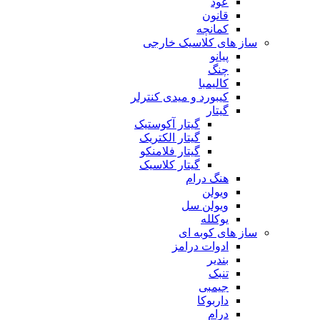
عود
قانون
کمانچه
ساز های کلاسیک خارجی
پیانو
چنگ
کالیمبا
کیبورد و میدی کنترلر
گیتار
گیتار آکوستیک
گیتار الکتریک
گیتار فلامنکو
گیتار کلاسیک
هنگ درام
ویولن
ویولن سل
یوکلله
ساز های کوبه ای
ادوات درامز
بندیر
تنبک
جیمبی
داربوکا
درام