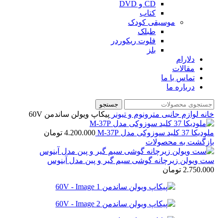
CD و DVD
کتاب
موسیقی کودک
طبلک
فلوت ریکوردر
بلز
دلارام
مقالات
تماس با ما
درباره ما
جستجو
خانه
لوازم جانبی
مترونوم و تیونر
پیکاپ ویولن ساندمن 60V
ملودیکا 37 کلید سوزوکی مدل M-37P
4.200.000
تومان
بازگشت به محصولات
ست ویولن زیرچانه گوشی سیم گیر و پین مدل آبنوس
2.750.000
تومان