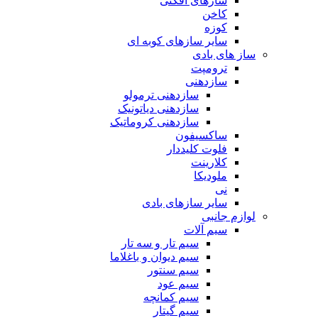
سازهای افکتی
کاخن
کوزه
سایر سازهای کوبه ای
ساز های بادی
ترومپت
سازدهنی
سازدهنی ترمولو
سازدهنی دیاتونیک
سازدهنی کروماتیک
ساکسیفون
فلوت کلیددار
کلارینت
ملودیکا
نی
سایر سازهای بادی
لوازم جانبی
سیم آلات
سیم تار و سه تار
سیم دیوان و باغلاما
سیم سنتور
سیم عود
سیم کمانچه
سیم گیتار