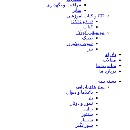
مراقبت و نگهداری
سایر
CD و کتاب آموزشی
CD و DVD
کتاب
موسیقی کودک
طبلک
فلوت ریکوردر
بلز
دلارام
مقالات
تماس با ما
درباره ما
دسته بندی
ساز های ایرانی
باغلاما و دیوان
تار
تنبور و دوتار
رباب
سنتور
سه تار
شورانگیز