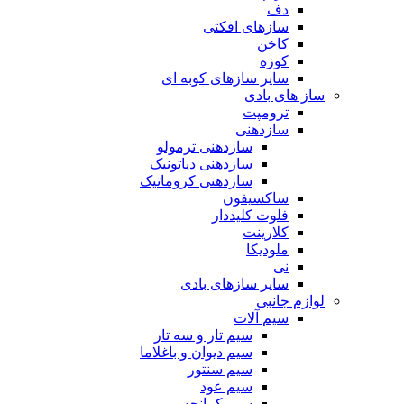
دف
سازهای افکتی
کاخن
کوزه
سایر سازهای کوبه ای
ساز های بادی
ترومپت
سازدهنی
سازدهنی ترمولو
سازدهنی دیاتونیک
سازدهنی کروماتیک
ساکسیفون
فلوت کلیددار
کلارینت
ملودیکا
نی
سایر سازهای بادی
لوازم جانبی
سیم آلات
سیم تار و سه تار
سیم دیوان و باغلاما
سیم سنتور
سیم عود
سیم کمانچه