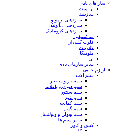
ساز های بادی
ترومپت
سازدهنی
سازدهنی ترمولو
سازدهنی دیاتونیک
سازدهنی کروماتیک
ساکسیفون
فلوت کلیددار
کلارینت
ملودیکا
نی
سایر سازهای بادی
لوازم جانبی
سیم آلات
سیم تار و سه تار
سیم دیوان و باغلاما
سیم سنتور
سیم عود
سیم کمانچه
سیم گیتار
سیم ویولن و ویولنسل
سایر سیم ها
کیس و کاور
کاور تار و سه تار