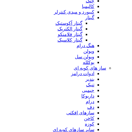
چنگ
کالیمبا
کیبورد و میدی کنترلر
گیتار
گیتار آکوستیک
گیتار الکتریک
گیتار فلامنکو
گیتار کلاسیک
هنگ درام
ویولن
ویولن سل
یوکلله
ساز های کوبه ای
ادوات درامز
بندیر
تنبک
جیمبی
داربوکا
درام
دف
سازهای افکتی
کاخن
کوزه
سایر سازهای کوبه ای