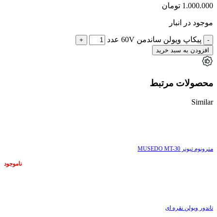
1.000.000
تومان
موجود در انبار
پیکاپ ویولن ساندمن 60V عدد
افزودن به سبد خرید
محصولات مرتبط
Similar
ناموجود
مترونوم تیونر MUSEDO MT-30
ناموجود
ناموجود
تاندور ویولن نقره ای