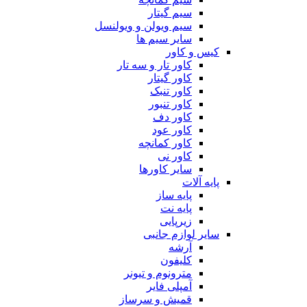
سیم گیتار
سیم ویولن و ویولنسل
سایر سیم ها
کیس و کاور
کاور تار و سه تار
کاور گیتار
کاور تنبک
کاور تنبور
کاور دف
کاور عود
کاور کمانچه
کاور نی
سایر کاورها
پایه آلات
پایه ساز
پایه نت
زیرپایی
سایر لوازم جانبی
آرشه
کلیفون
مترونوم و تیونر
آمپلی فایر
قمیش و سرساز