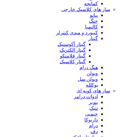
کمانچه
ساز های کلاسیک خارجی
پیانو
چنگ
کالیمبا
کیبورد و میدی کنترلر
گیتار
گیتار آکوستیک
گیتار الکتریک
گیتار فلامنکو
گیتار کلاسیک
هنگ درام
ویولن
ویولن سل
یوکلله
ساز های کوبه ای
ادوات درامز
بندیر
تنبک
جیمبی
داربوکا
درام
دف