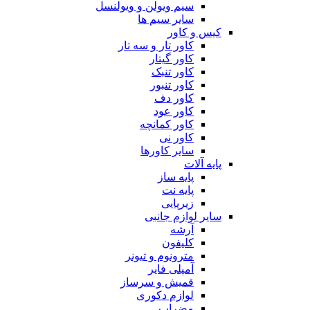
سیم ویولن و ویولنسل
سایر سیم ها
کیس و کاور
کاور تار و سه تار
کاور گیتار
کاور تنبک
کاور تنبور
کاور دف
کاور عود
کاور کمانچه
کاور نی
سایر کاورها
پایه آلات
پایه ساز
پایه نت
زیرپایی
سایر لوازم جانبی
آرشه
کلیفون
مترونوم و تیونر
آمپلی فایر
قمیش و سرساز
لوازم دکوری
مضراب