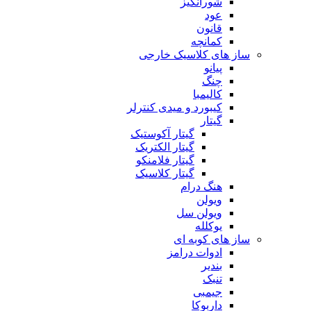
شورانگیز
عود
قانون
کمانچه
ساز های کلاسیک خارجی
پیانو
چنگ
کالیمبا
کیبورد و میدی کنترلر
گیتار
گیتار آکوستیک
گیتار الکتریک
گیتار فلامنکو
گیتار کلاسیک
هنگ درام
ویولن
ویولن سل
یوکلله
ساز های کوبه ای
ادوات درامز
بندیر
تنبک
جیمبی
داربوکا