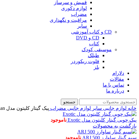
قمیش و سرساز
لوازم دکوری
مضراب
مراقبت و نگهداری
سایر
CD و کتاب آموزشی
CD و DVD
کتاب
موسیقی کودک
طبلک
فلوت ریکوردر
بلز
دلارام
مقالات
تماس با ما
درباره ما
جستجو
خانه
لوازم جانبی
سایر لوازم جانبی
مضراب
پیک گیتار کلیتون مدل Christian
پیک چوبی گیتار کلیتون مدل Exotic
ناموجود
بازگشت به محصولات
سیم گیتار ساوارز 500 ARJ
ناموجود