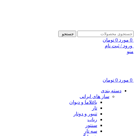
ADD ANYTHING HERE OR JUST REMOVE IT…
جستجو
0
مورد
0
تومان
ورود / ثبت نام
منو
0
مورد
0
تومان
دسته بندی
ساز های ایرانی
باغلاما و دیوان
تار
تنبور و دوتار
رباب
سنتور
سه تار