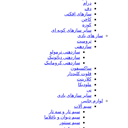
درام
دف
سازهای افکتی
کاخن
کوزه
سایر سازهای کوبه ای
ساز های بادی
ترومپت
سازدهنی
سازدهنی ترمولو
سازدهنی دیاتونیک
سازدهنی کروماتیک
ساکسیفون
فلوت کلیددار
کلارینت
ملودیکا
نی
سایر سازهای بادی
لوازم جانبی
سیم آلات
سیم تار و سه تار
سیم دیوان و باغلاما
سیم سنتور
سیم عود