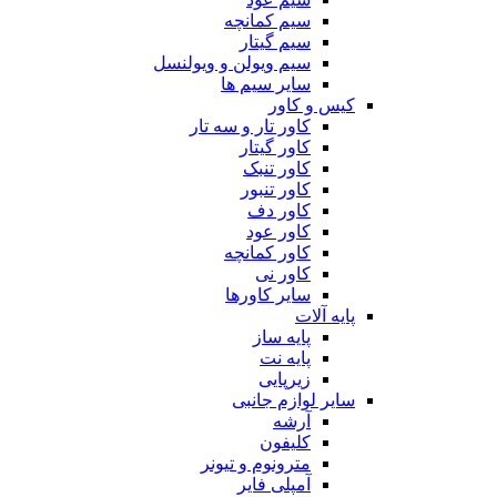
سیم کمانچه
سیم گیتار
سیم ویولن و ویولنسل
سایر سیم ها
کیس و کاور
کاور تار و سه تار
کاور گیتار
کاور تنبک
کاور تنبور
کاور دف
کاور عود
کاور کمانچه
کاور نی
سایر کاورها
پایه آلات
پایه ساز
پایه نت
زیرپایی
سایر لوازم جانبی
آرشه
کلیفون
مترونوم و تیونر
آمپلی فایر