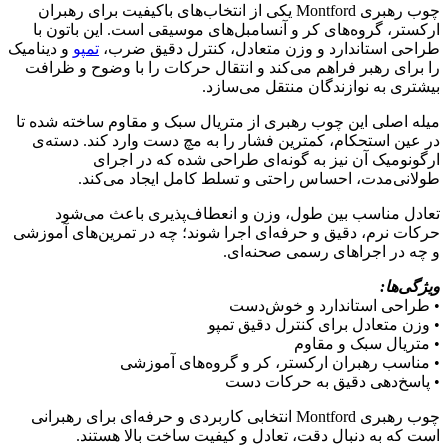
چوب رهبری Montford یکی از انتخاب‌های باکیفیت برای رهبران
ارکستر، گروه‌های کر و آنسامبل‌های موسیقی است. این باتون با
طراحی استاندارد و وزن متعادل، کنترل دقیق ضرب،
تمپو
و دینامیک
را برای رهبر فراهم می‌کند و انتقال حرکات را با وضوح و ظرافت
بیشتری به نوازندگان منتقل می‌سازد.
میله اصلی این چوب رهبری از متریال سبک و مقاوم ساخته شده تا
در عین استحکام، کمترین فشار را به مچ دست وارد کند. دسته‌ی
ارگونومیک آن نیز به گونه‌ای طراحی شده که در اجرای
طولانی‌مدت، احساس راحتی و تسلط کامل ایجاد می‌کند.
تعادل مناسب بین طول، وزن و انعطاف‌پذیری باعث می‌شود
حرکات نرم، دقیق و حرفه‌ای اجرا شوند؛ چه در تمرین‌های آموزشی
و چه در اجراهای رسمی صحنه‌ای.
ویژگی‌ها:
• طراحی استاندارد و خوش‌دست
• وزن متعادل برای کنترل دقیق تمپو
• متریال سبک و مقاوم
• مناسب رهبران ارکستر، کر و گروه‌های آموزشی
• پاسخ‌دهی دقیق به حرکات دست
چوب رهبری Montford انتخابی کاربردی و حرفه‌ای برای رهبرانی
است که به دنبال دقت، تعادل و کیفیت ساخت بالا هستند.