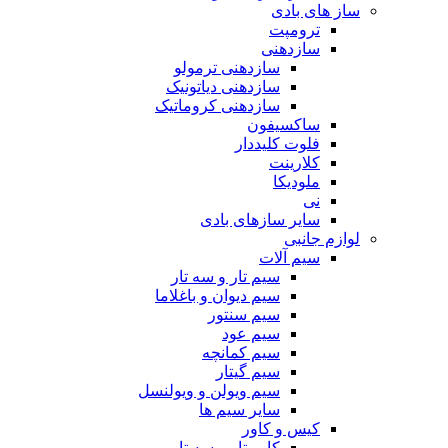
ساز های بادی
ترومپت
سازدهنی
سازدهنی ترمولو
سازدهنی دیاتونیک
سازدهنی کروماتیک
ساکسیفون
فلوت کلیددار
کلارینت
ملودیکا
نی
سایر سازهای بادی
لوازم جانبی
سیم آلات
سیم تار و سه تار
سیم دیوان و باغلاما
سیم سنتور
سیم عود
سیم کمانچه
سیم گیتار
سیم ویولن و ویولنسل
سایر سیم ها
کیس و کاور
کاور تار و سه تار