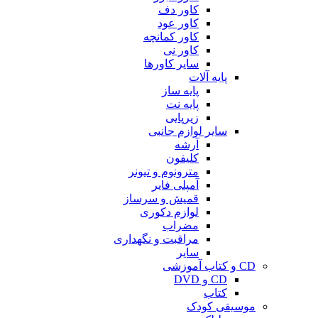
کاور دف
کاور عود
کاور کمانچه
کاور نی
سایر کاورها
پایه آلات
پایه ساز
پایه نت
زیرپایی
سایر لوازم جانبی
آرشه
کلیفون
مترونوم و تیونر
آمپلی فایر
قمیش و سرساز
لوازم دکوری
مضراب
مراقبت و نگهداری
سایر
CD و کتاب آموزشی
CD و DVD
کتاب
موسیقی کودک