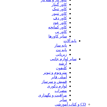
کاور گیتار
کاور تنبک
کاور تنبور
کاور دف
کاور عود
کاور کمانچه
کاور نی
سایر کاورها
پایه آلات
پایه ساز
پایه نت
زیرپایی
سایر لوازم جانبی
آرشه
کلیفون
مترونوم و تیونر
آمپلی فایر
قمیش و سرساز
لوازم دکوری
مضراب
مراقبت و نگهداری
سایر
CD و کتاب آموزشی