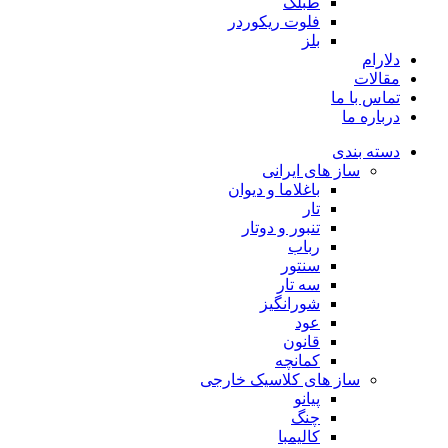
طبلک
فلوت ریکوردر
بلز
دلارام
مقالات
تماس با ما
درباره ما
دسته بندی
ساز های ایرانی
باغلاما و دیوان
تار
تنبور و دوتار
رباب
سنتور
سه تار
شورانگیز
عود
قانون
کمانچه
ساز های کلاسیک خارجی
پیانو
چنگ
کالیمبا