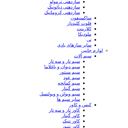
سازدهنی ترمولو
سازدهنی دیاتونیک
سازدهنی کروماتیک
ساکسیفون
فلوت کلیددار
کلارینت
ملودیکا
نی
سایر سازهای بادی
لوازم جانبی
سیم آلات
سیم تار و سه تار
سیم دیوان و باغلاما
سیم سنتور
سیم عود
سیم کمانچه
سیم گیتار
سیم ویولن و ویولنسل
سایر سیم ها
کیس و کاور
کاور تار و سه تار
کاور گیتار
کاور تنبک
کاور تنبور