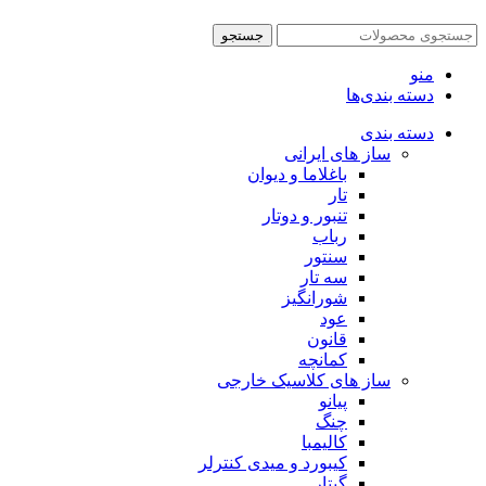
جستجو
منو
دسته بندی‌ها
دسته بندی
ساز های ایرانی
باغلاما و دیوان
تار
تنبور و دوتار
رباب
سنتور
سه تار
شورانگیز
عود
قانون
کمانچه
ساز های کلاسیک خارجی
پیانو
چنگ
کالیمبا
کیبورد و میدی کنترلر
گیتار