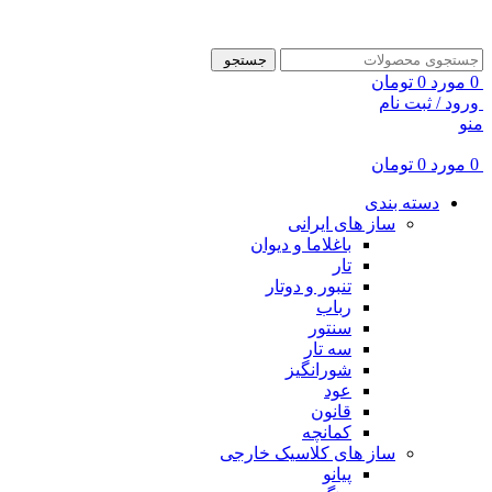
ADD ANYTHING HERE OR JUST REMOVE IT…
جستجو
0
مورد
0
تومان
ورود / ثبت نام
منو
0
مورد
0
تومان
دسته بندی
ساز های ایرانی
باغلاما و دیوان
تار
تنبور و دوتار
رباب
سنتور
سه تار
شورانگیز
عود
قانون
کمانچه
ساز های کلاسیک خارجی
پیانو