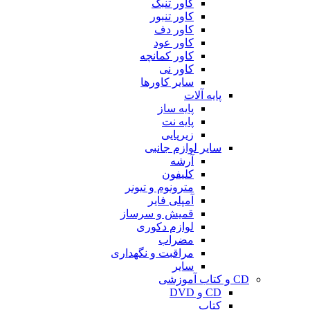
کاور تنبک
کاور تنبور
کاور دف
کاور عود
کاور کمانچه
کاور نی
سایر کاورها
پایه آلات
پایه ساز
پایه نت
زیرپایی
سایر لوازم جانبی
آرشه
کلیفون
مترونوم و تیونر
آمپلی فایر
قمیش و سرساز
لوازم دکوری
مضراب
مراقبت و نگهداری
سایر
CD و کتاب آموزشی
CD و DVD
کتاب