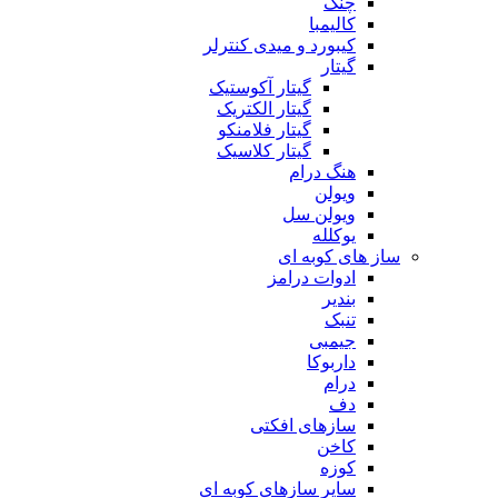
چنگ
کالیمبا
کیبورد و میدی کنترلر
گیتار
گیتار آکوستیک
گیتار الکتریک
گیتار فلامنکو
گیتار کلاسیک
هنگ درام
ویولن
ویولن سل
یوکلله
ساز های کوبه ای
ادوات درامز
بندیر
تنبک
جیمبی
داربوکا
درام
دف
سازهای افکتی
کاخن
کوزه
سایر سازهای کوبه ای