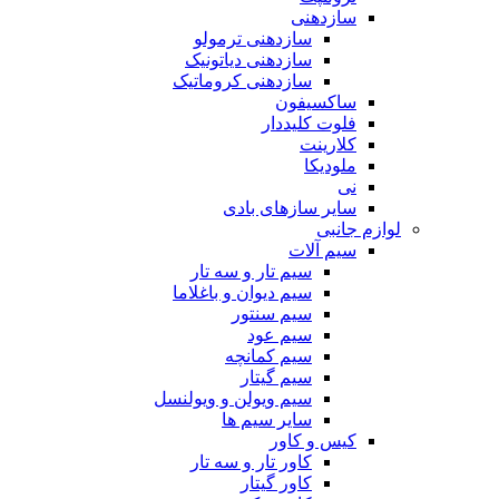
سازدهنی
سازدهنی ترمولو
سازدهنی دیاتونیک
سازدهنی کروماتیک
ساکسیفون
فلوت کلیددار
کلارینت
ملودیکا
نی
سایر سازهای بادی
لوازم جانبی
سیم آلات
سیم تار و سه تار
سیم دیوان و باغلاما
سیم سنتور
سیم عود
سیم کمانچه
سیم گیتار
سیم ویولن و ویولنسل
سایر سیم ها
کیس و کاور
کاور تار و سه تار
کاور گیتار