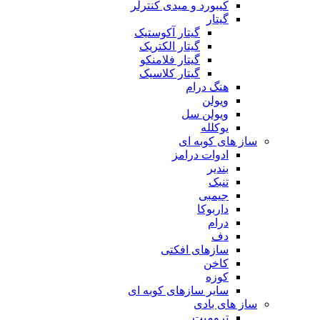
کیبورد و میدی کنترلر
گیتار
گیتار آکوستیک
گیتار الکتریک
گیتار فلامنکو
گیتار کلاسیک
هنگ درام
ویولن
ویولن سل
یوکلله
ساز های کوبه ای
ادوات درامز
بندیر
تنبک
جیمبی
داربوکا
درام
دف
سازهای افکتی
کاخن
کوزه
سایر سازهای کوبه ای
ساز های بادی
ترومپت