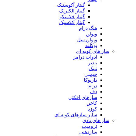
گیتار آکوستیک
گیتار الکتریک
گیتار فلامنکو
گیتار کلاسیک
هنگ درام
ویولن
ویولن سل
یوکلله
ساز های کوبه ای
ادوات درامز
بندیر
تنبک
جیمبی
داربوکا
درام
دف
سازهای افکتی
کاخن
کوزه
سایر سازهای کوبه ای
ساز های بادی
ترومپت
سازدهنی