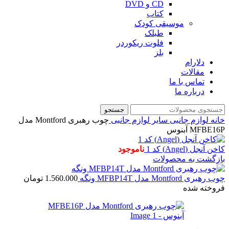
CD و DVD
کتاب
موسیقی کودک
طبلک
فلوت ریکوردر
بلز
دلارام
مقالات
تماس با ما
درباره ما
جستجو
خانه
لوازم جانبی
سایر لوازم جانبی
چوب رهبری Montford مدل
MFBE16P آبنوس
کاخن آنجل (Angel) کد 1
ناموجود
بازگشت به محصولات
چوب رهبری Montford مدل MFBP14T ونگه
1.560.000
تومان
فروخته شده