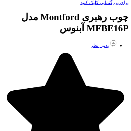
برای بزرگنمایی کلیک کنید
چوب رهبری Montford مدل
MFBE16P آبنوس
بدون نظر