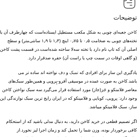
توضیحات
کاخن
جعبه‌ای چوبی به شکل مکعب مستطیل ایستاده‌است که چهارطرف آن با
تخته‌های چوبی به ضخامت ۰٫۵ تا ۰٫۷۵ اینچ (۱٫۳ تا ۱٫۹ سانتی‌متر) و سطح
اصلی آن که تاپ نام دارد با تخته سه‌لا ساخته شده‌است.در قسمت پشت کاخن
(و گاهی اوقات در سمت چپ یا راست آن) حفره صدقرار دارد.
یادگیری این ساز برای افرادی که
تمبک
و
دف
نواخته اند ساده تر می
باشد.کاخن به صورت عمده در موسیقی آفرو-پِرویی و همین‌طور سبک‌های
معاصر فلامنکو و جَز(جاز) مورد استفاده قرار می‌گیرد.سه سبک نواختن کاخن
وجود دارد: پرویی، کوبایی و فلامینکو که در ایران رایج ترین سبک نوازندگی این
ساز، سبک فلامینکو میباشد.
اگر تصمیم قطعی در خرید کاخن دارید، به دنبال مدلی باشید که از استحکام
کافی برخوردار بوده، وزن شما را تحمل کند و زمان اجرا لیز نخورد.از