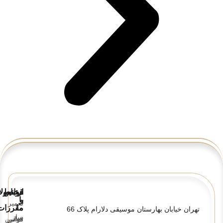
قوانین
ارتباط
محصولا
و
با
تعمیر
ما
مقررات
تهران خیابان بهارستان موسیقی دلارام پلاک 66
ساز
تماس
قوانین