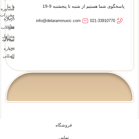
پاسخگوی شما هستیم از شنبه تا پنجشنبه 9-19
و
با ما
مشاوره
مقررات
خرید
درباره
info@delarammusic.com
021-33910770
ساز
ما
سوالات
متداول
ارسال
مقالات
بین
درباره
المللی
ما
فروشگاه
تماس