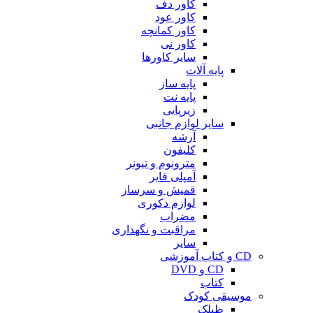
کاور دف
کاور عود
کاور کمانچه
کاور نی
سایر کاورها
پایه آلات
پایه ساز
پایه نت
زیرپایی
سایر لوازم جانبی
آرشه
کلیفون
مترونوم و تیونر
آمپلی فایر
قمیش و سرساز
لوازم دکوری
مضراب
مراقبت و نگهداری
سایر
CD و کتاب آموزشی
CD و DVD
کتاب
موسیقی کودک
طبلک