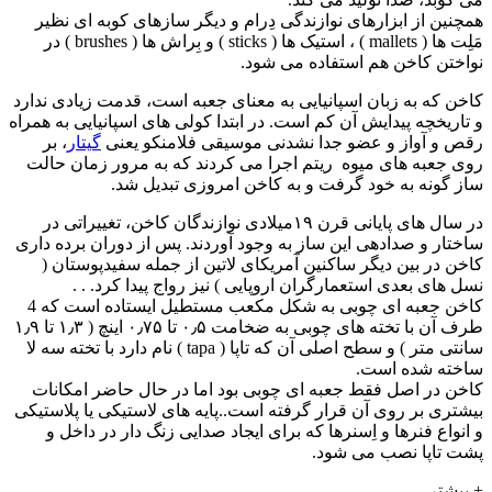
همچنین از ابزارهای نوازندگی دِرام و دیگر سازهای کوبه ای نظیر
مَلِت ها ( mallets ) ، استیک ها ( sticks ) و بِراش ها ( brushes ) در
نواختن کاخن هم استفاده می شود.
کاخن که به زبان اسپانیایی به معنای جعبه است، قدمت زیادی ندارد
و تاریخچه پیدایش آن کم است. در ابتدا کولی های اسپانیایی به همراه
رقص و آواز و عضو جدا نشدنی موسیقی فلامنکو یعنی
گیتار
، بر
روی جعبه های میوه ریتم اجرا می کردند که به مرور زمان حالت
ساز گونه به خود گرفت و به کاخن امروزی تبدیل شد.
در سال های پایانی قرن ۱۹میلادی نوازندگان کاخن، تغییراتی در
ساختار و صدادهی این ساز به وجود آوردند. پس از دوران برده داری
کاخن در بین دیگر ساکنین آمریکای لاتین از جمله سفیدپوستان (
نسل های بعدی استعمارگران اروپایی ) نیز رواج پیدا کرد. . .
کاخن جعبه ای چوبی به شکل مکعب مستطیل ایستاده است که 4
طرف آن با تخته های چوبی به ضخامت ۰٫۵ تا ۰٫۷۵ اینچ ( ۱٫۳ تا ۱٫۹
سانتی متر ) و سطح اصلی آن که تاپا ( tapa ) نام دارد با تخته سه لا
ساخته شده است.
کاخن در اصل فقط جعبه ای چوبی بود اما در حال حاضر امکانات
بیشتری بر روی آن قرار گرفته است..پایه های لاستیکی یا پلاستیکی
و انواع فنرها و اِسنرها که برای ایجاد صدایی زنگ دار در داخل و
پشت تاپا نصب می شود.
+ بیشتر