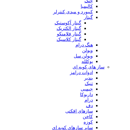
چنگ
کالیمبا
کیبورد و میدی کنترلر
گیتار
گیتار آکوستیک
گیتار الکتریک
گیتار فلامنکو
گیتار کلاسیک
هنگ درام
ویولن
ویولن سل
یوکلله
ساز های کوبه ای
ادوات درامز
بندیر
تنبک
جیمبی
داربوکا
درام
دف
سازهای افکتی
کاخن
کوزه
سایر سازهای کوبه ای