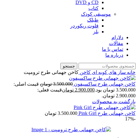
CD و DVD
کتاب
موسیقی کودک
طبلک
فلوت ریکوردر
بلز
دلارام
مقالات
تماس با ما
درباره ما
جستجو
خانه
ساز های کوبه ای
کاخن
کاخن جهمانی طرح ترومپت
کاخن جهمانی طرح ساکسیفون
3.500.000
تومان
قیمت اصلی:
3.500.000 تومان بود.
2.900.000
تومان
قیمت فعلی:
2.900.000 تومان.
بازگشت به محصولات
کاخن جهمانی طرح Pink Girl
3.500.000
تومان
-17%