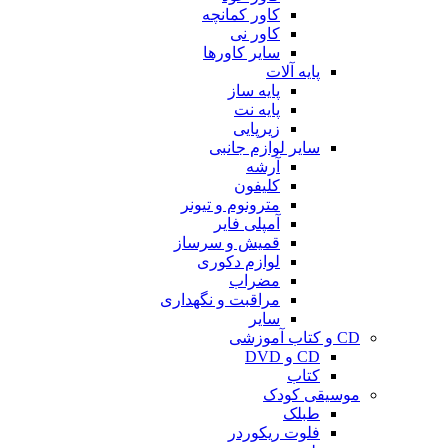
کاور کمانچه
کاور نی
سایر کاورها
پایه آلات
پایه ساز
پایه نت
زیرپایی
سایر لوازم جانبی
آرشه
کلیفون
مترونوم و تیونر
آمپلی فایر
قمیش و سرساز
لوازم دکوری
مضراب
مراقبت و نگهداری
سایر
CD و کتاب آموزشی
CD و DVD
کتاب
موسیقی کودک
طبلک
فلوت ریکوردر