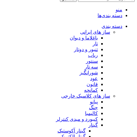
منو
دسته بندی‌ها
دسته بندی
ساز های ایرانی
باغلاما و دیوان
تار
تنبور و دوتار
رباب
سنتور
سه تار
شورانگیز
عود
قانون
کمانچه
ساز های کلاسیک خارجی
پیانو
چنگ
کالیمبا
کیبورد و میدی کنترلر
گیتار
گیتار آکوستیک
گیتار الکتریک