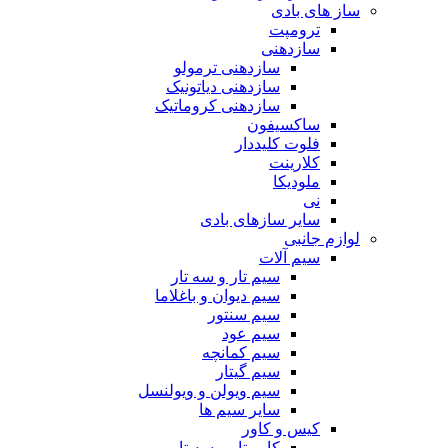
ساز های بادی
ترومپت
سازدهنی
سازدهنی ترمولو
سازدهنی دیاتونیک
سازدهنی کروماتیک
ساکسیفون
فلوت کلیددار
کلارینت
ملودیکا
نی
سایر سازهای بادی
لوازم جانبی
سیم آلات
سیم تار و سه تار
سیم دیوان و باغلاما
سیم سنتور
سیم عود
سیم کمانچه
سیم گیتار
سیم ویولن و ویولنسل
سایر سیم ها
کیس و کاور
کاور تار و سه تار