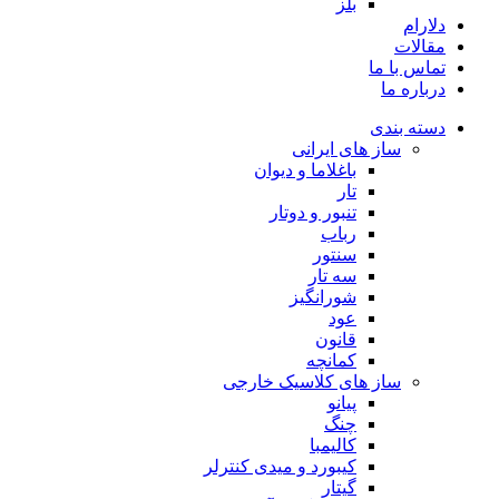
بلز
دلارام
مقالات
تماس با ما
درباره ما
دسته بندی
ساز های ایرانی
باغلاما و دیوان
تار
تنبور و دوتار
رباب
سنتور
سه تار
شورانگیز
عود
قانون
کمانچه
ساز های کلاسیک خارجی
پیانو
چنگ
کالیمبا
کیبورد و میدی کنترلر
گیتار