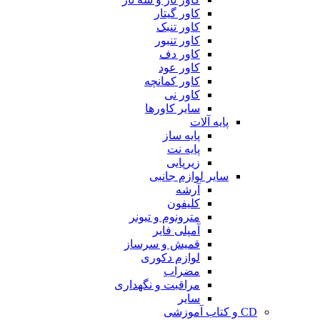
کاور گیتار
کاور تنبک
کاور تنبور
کاور دف
کاور عود
کاور کمانچه
کاور نی
سایر کاورها
پایه آلات
پایه ساز
پایه نت
زیرپایی
سایر لوازم جانبی
آرشه
کلیفون
مترونوم و تیونر
آمپلی فایر
قمیش و سرساز
لوازم دکوری
مضراب
مراقبت و نگهداری
سایر
CD و کتاب آموزشی