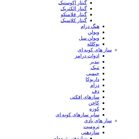
گیتار آکوستیک
گیتار الکتریک
گیتار فلامنکو
گیتار کلاسیک
هنگ درام
ویولن
ویولن سل
یوکلله
ساز های کوبه ای
ادوات درامز
بندیر
تنبک
جیمبی
داربوکا
درام
دف
سازهای افکتی
کاخن
کوزه
سایر سازهای کوبه ای
ساز های بادی
ترومپت
سازدهنی
سازدهنی ترمولو