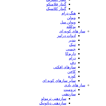
گیتار فلامنکو
گیتار کلاسیک
هنگ درام
ویولن
ویولن سل
یوکلله
ساز های کوبه ای
ادوات درامز
بندیر
تنبک
جیمبی
داربوکا
درام
دف
سازهای افکتی
کاخن
کوزه
سایر سازهای کوبه ای
ساز های بادی
ترومپت
سازدهنی
سازدهنی ترمولو
سازدهنی دیاتونیک