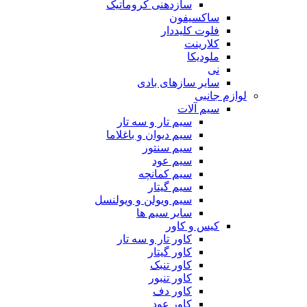
سازدهنی کروماتیک
ساکسیفون
فلوت کلیددار
کلارینت
ملودیکا
نی
سایر سازهای بادی
لوازم جانبی
سیم آلات
سیم تار و سه تار
سیم دیوان و باغلاما
سیم سنتور
سیم عود
سیم کمانچه
سیم گیتار
سیم ویولن و ویولنسل
سایر سیم ها
کیس و کاور
کاور تار و سه تار
کاور گیتار
کاور تنبک
کاور تنبور
کاور دف
کاور عود