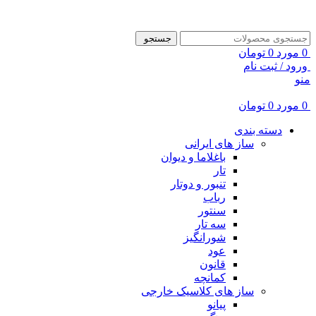
ADD ANYTHING HERE OR JUST REMOVE IT…
جستجو
0
مورد
0
تومان
ورود / ثبت نام
منو
0
مورد
0
تومان
دسته بندی
ساز های ایرانی
باغلاما و دیوان
تار
تنبور و دوتار
رباب
سنتور
سه تار
شورانگیز
عود
قانون
کمانچه
ساز های کلاسیک خارجی
پیانو