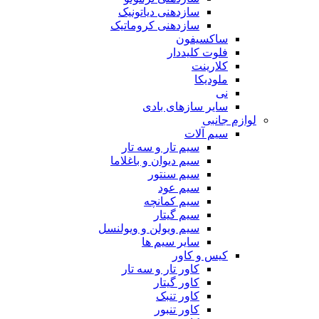
سازدهنی دیاتونیک
سازدهنی کروماتیک
ساکسیفون
فلوت کلیددار
کلارینت
ملودیکا
نی
سایر سازهای بادی
لوازم جانبی
سیم آلات
سیم تار و سه تار
سیم دیوان و باغلاما
سیم سنتور
سیم عود
سیم کمانچه
سیم گیتار
سیم ویولن و ویولنسل
سایر سیم ها
کیس و کاور
کاور تار و سه تار
کاور گیتار
کاور تنبک
کاور تنبور