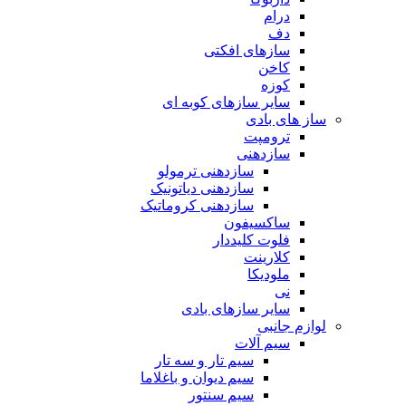
درام
دف
سازهای افکتی
کاخن
کوزه
سایر سازهای کوبه ای
ساز های بادی
ترومپت
سازدهنی
سازدهنی ترمولو
سازدهنی دیاتونیک
سازدهنی کروماتیک
ساکسیفون
فلوت کلیددار
کلارینت
ملودیکا
نی
سایر سازهای بادی
لوازم جانبی
سیم آلات
سیم تار و سه تار
سیم دیوان و باغلاما
سیم سنتور