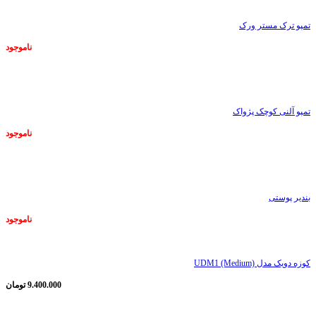
تمپو ترک مستر ورک
ناموجود
ناموجود
تمپو آلنی کوچک پژواک
ناموجود
ناموجود
بندیر پوستی
ناموجود
کوزه دویک مدل UDM1 (Medium)
9.400.000
تومان