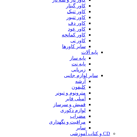
کاور گیتار
کاور تنبک
کاور تنبور
کاور دف
کاور عود
کاور کمانچه
کاور نی
سایر کاورها
پایه آلات
پایه ساز
پایه نت
زیرپایی
سایر لوازم جانبی
آرشه
کلیفون
مترونوم و تیونر
آمپلی فایر
قمیش و سرساز
لوازم دکوری
مضراب
مراقبت و نگهداری
سایر
CD و کتاب آموزشی