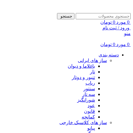
ADD ANYTHING HERE OR JUST REMOVE IT…
جستجو
0
مورد
0
تومان
ورود / ثبت نام
منو
0
مورد
0
تومان
دسته بندی
ساز های ایرانی
باغلاما و دیوان
تار
تنبور و دوتار
رباب
سنتور
سه تار
شورانگیز
عود
قانون
کمانچه
ساز های کلاسیک خارجی
پیانو