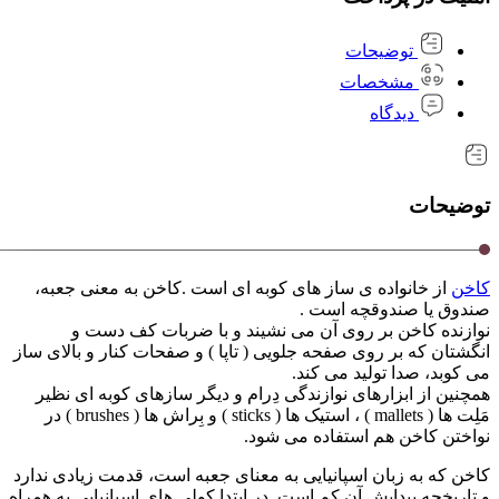
توضیحات
مشخصات
دیدگاه
توضیحات
کاخن
از خانواده ی ساز های کوبه ای است .کاخن به معنی جعبه،
صندوق یا صندوقچه است .
نوازنده کاخن بر روی آن می نشیند و با ضربات کف دست و
انگشتان که بر روی صفحه جلویی ( تاپا ) و صفحات کنار و بالای ساز
می کوبد، صدا تولید می کند.
همچنین از ابزارهای نوازندگی دِرام و دیگر سازهای کوبه ای نظیر
مَلِت ها ( mallets ) ، استیک ها ( sticks ) و بِراش ها ( brushes ) در
نواختن کاخن هم استفاده می شود.
کاخن که به زبان اسپانیایی به معنای جعبه است، قدمت زیادی ندارد
و تاریخچه پیدایش آن کم است. در ابتدا کولی های اسپانیایی به همراه