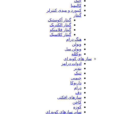
چنگ
کالیمبا
کیبورد و میدی کنترلر
گیتار
گیتار آکوستیک
گیتار الکتریک
گیتار فلامنکو
گیتار کلاسیک
هنگ درام
ویولن
ویولن سل
یوکلله
ساز های کوبه ای
ادوات درامز
بندیر
تنبک
جیمبی
داربوکا
درام
دف
سازهای افکتی
کاخن
کوزه
سایر سازهای کوبه ای