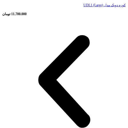
کوزه دویک مدل UDL1 (Large)
11.700.000
تومان