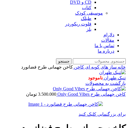
CD و DVD
کتاب
موسیقی کودک
طبلک
فلوت ریکوردر
بلز
دلارام
مقالات
تماس با ما
درباره ما
جستجو
خانه
ساز های کوبه ای
کاخن
کاخن جهمانی طرح فضانورد
تنبک طهران
ناموجود
بازگشت به محصولات
کاخن جهمانی طرح Only Good Vibes
3.500.000
تومان
برای بزرگنمایی کلیک کنید