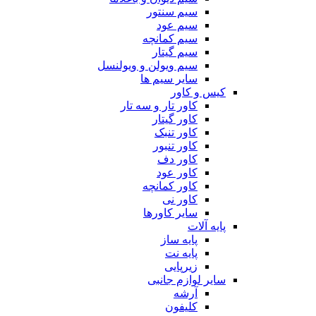
سیم سنتور
سیم عود
سیم کمانچه
سیم گیتار
سیم ویولن و ویولنسل
سایر سیم ها
کیس و کاور
کاور تار و سه تار
کاور گیتار
کاور تنبک
کاور تنبور
کاور دف
کاور عود
کاور کمانچه
کاور نی
سایر کاورها
پایه آلات
پایه ساز
پایه نت
زیرپایی
سایر لوازم جانبی
آرشه
کلیفون