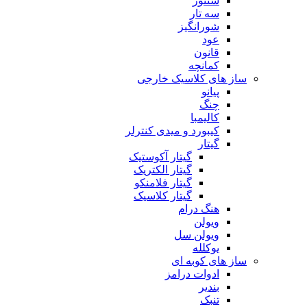
سنتور
سه تار
شورانگیز
عود
قانون
کمانچه
ساز های کلاسیک خارجی
پیانو
چنگ
کالیمبا
کیبورد و میدی کنترلر
گیتار
گیتار آکوستیک
گیتار الکتریک
گیتار فلامنکو
گیتار کلاسیک
هنگ درام
ویولن
ویولن سل
یوکلله
ساز های کوبه ای
ادوات درامز
بندیر
تنبک