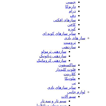
جیمبی
داربوکا
درام
دف
سازهای افکتی
کاخن
کوزه
سایر سازهای کوبه ای
ساز های بادی
ترومپت
سازدهنی
سازدهنی ترمولو
سازدهنی دیاتونیک
سازدهنی کروماتیک
ساکسیفون
فلوت کلیددار
کلارینت
ملودیکا
نی
سایر سازهای بادی
لوازم جانبی
سیم آلات
سیم تار و سه تار
سیم دیوان و باغلاما