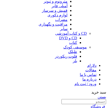
مترونوم و تیونر
آمپلی فایر
قمیش و سرساز
لوازم دکوری
مضراب
مراقبت و نگهداری
سایر
CD و کتاب آموزشی
CD و DVD
کتاب
موسیقی کودک
طبلک
فلوت ریکوردر
بلز
دلارام
مقالات
تماس با ما
درباره ما
ورود / ثبت نام
سبد خرید
بستن
فروشگاه