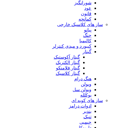
شورانگیز
عود
قانون
کمانچه
ساز های کلاسیک خارجی
پیانو
چنگ
کالیمبا
کیبورد و میدی کنترلر
گیتار
گیتار آکوستیک
گیتار الکتریک
گیتار فلامنکو
گیتار کلاسیک
هنگ درام
ویولن
ویولن سل
یوکلله
ساز های کوبه ای
ادوات درامز
بندیر
تنبک
جیمبی
داربوکا