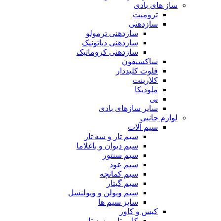
ساز های بادی
ترومپت
سازدهنی
سازدهنی ترمولو
سازدهنی دیاتونیک
سازدهنی کروماتیک
ساکسیفون
فلوت کلیددار
کلارینت
ملودیکا
نی
سایر سازهای بادی
لوازم جانبی
سیم آلات
سیم تار و سه تار
سیم دیوان و باغلاما
سیم سنتور
سیم عود
سیم کمانچه
سیم گیتار
سیم ویولن و ویولنسل
سایر سیم ها
کیس و کاور
کاور تار و سه تار