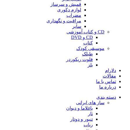
قمیش و سرساز
لوازم دکوری
مضراب
مراقبت و نگهداری
سایر
CD و کتاب آموزشی
CD و DVD
کتاب
موسیقی کودک
طبلک
فلوت ریکوردر
بلز
دلارام
مقالات
تماس با ما
درباره ما
دسته بندی
ساز های ایرانی
باغلاما و دیوان
تار
تنبور و دوتار
رباب