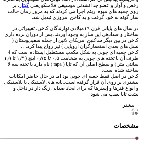
رقص و آواز و عضو جدا نشدنی موسیقی فلامنکو یعنی
گیتار
، بر
روی جعبه های میوه ریتم اجرا می کردند که به مرور زمان حالت
ساز گونه به خود گرفت و به کاخن امروزی تبدیل شد.
در سال های پایانی قرن ۱۹میلادی نوازندگان کاخن، تغییراتی در
ساختار و صدادهی این ساز به وجود آوردند. پس از دوران برده داری
کاخن در بین دیگر ساکنین آمریکای لاتین از جمله سفیدپوستان (
نسل های بعدی استعمارگران اروپایی ) نیز رواج پیدا کرد. . .
کاخن جعبه ای چوبی به شکل مکعب مستطیل ایستاده است که 4
طرف آن با تخته های چوبی به ضخامت ۰٫۵ تا ۰٫۷۵ اینچ ( ۱٫۳ تا ۱٫۹
سانتی متر ) و سطح اصلی آن که تاپا ( tapa ) نام دارد با تخته سه لا
ساخته شده است.
کاخن در اصل فقط جعبه ای چوبی بود اما در حال حاضر امکانات
بیشتری بر روی آن قرار گرفته است..پایه های لاستیکی یا پلاستیکی
و انواع فنرها و اِسنرها که برای ایجاد صدایی زنگ دار در داخل و
پشت تاپا نصب می شود.
+ بیشتر
مشخصات