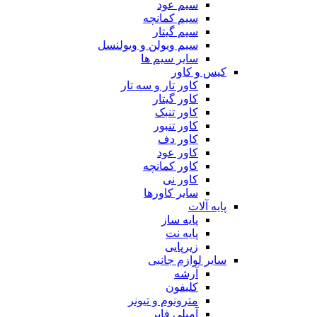
سیم عود
سیم کمانچه
سیم گیتار
سیم ویولن و ویولنسل
سایر سیم ها
کیس و کاور
کاور تار و سه تار
کاور گیتار
کاور تنبک
کاور تنبور
کاور دف
کاور عود
کاور کمانچه
کاور نی
سایر کاورها
پایه آلات
پایه ساز
پایه نت
زیرپایی
سایر لوازم جانبی
آرشه
کلیفون
مترونوم و تیونر
آمپلی فایر