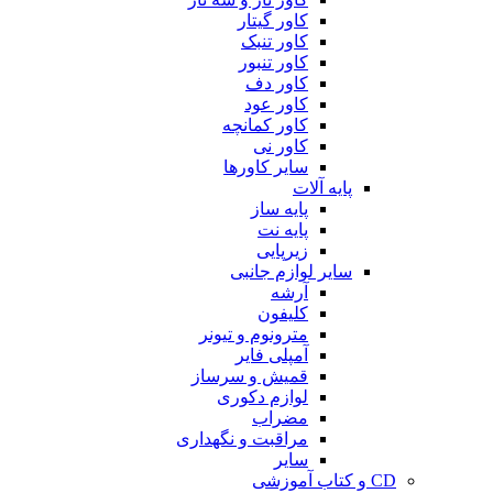
کاور گیتار
کاور تنبک
کاور تنبور
کاور دف
کاور عود
کاور کمانچه
کاور نی
سایر کاورها
پایه آلات
پایه ساز
پایه نت
زیرپایی
سایر لوازم جانبی
آرشه
کلیفون
مترونوم و تیونر
آمپلی فایر
قمیش و سرساز
لوازم دکوری
مضراب
مراقبت و نگهداری
سایر
CD و کتاب آموزشی