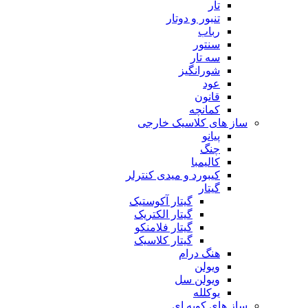
تار
تنبور و دوتار
رباب
سنتور
سه تار
شورانگیز
عود
قانون
کمانچه
ساز های کلاسیک خارجی
پیانو
چنگ
کالیمبا
کیبورد و میدی کنترلر
گیتار
گیتار آکوستیک
گیتار الکتریک
گیتار فلامنکو
گیتار کلاسیک
هنگ درام
ویولن
ویولن سل
یوکلله
ساز های کوبه ای