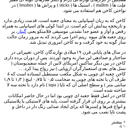
مَلِت ها ( mallets ) ، استیک ها ( sticks ) و بِراش ها ( brushes ) در
نواختن کاخن هم استفاده می شود.
کاخن که به زبان اسپانیایی به معنای جعبه است، قدمت زیادی ندارد
و تاریخچه پیدایش آن کم است. در ابتدا کولی های اسپانیایی به همراه
رقص و آواز و عضو جدا نشدنی موسیقی فلامنکو یعنی
گیتار
، بر
روی جعبه های میوه ریتم اجرا می کردند که به مرور زمان حالت
ساز گونه به خود گرفت و به کاخن امروزی تبدیل شد.
در سال های پایانی قرن ۱۹میلادی نوازندگان کاخن، تغییراتی در
ساختار و صدادهی این ساز به وجود آوردند. پس از دوران برده داری
کاخن در بین دیگر ساکنین آمریکای لاتین از جمله سفیدپوستان (
نسل های بعدی استعمارگران اروپایی ) نیز رواج پیدا کرد. . .
کاخن جعبه ای چوبی به شکل مکعب مستطیل ایستاده است که 4
طرف آن با تخته های چوبی به ضخامت ۰٫۵ تا ۰٫۷۵ اینچ ( ۱٫۳ تا ۱٫۹
سانتی متر ) و سطح اصلی آن که تاپا ( tapa ) نام دارد با تخته سه لا
ساخته شده است.
کاخن در اصل فقط جعبه ای چوبی بود اما در حال حاضر امکانات
بیشتری بر روی آن قرار گرفته است..پایه های لاستیکی یا پلاستیکی
و انواع فنرها و اِسنرها که برای ایجاد صدایی زنگ دار در داخل و
پشت تاپا نصب می شود.
+ بیشتر