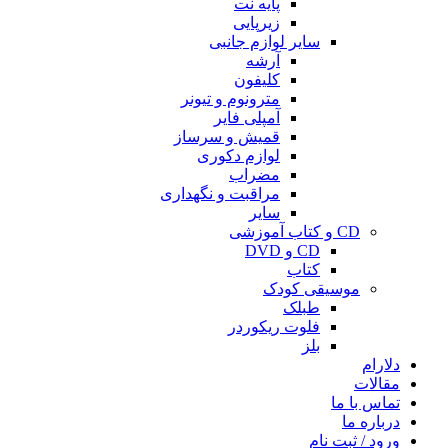
پایه نت
زیرپایی
سایر لوازم جانبی
آرشه
کلیفون
مترونوم و تیونر
آمپلی فایر
قمیش و سرساز
لوازم دکوری
مضراب
مراقبت و نگهداری
سایر
CD و کتاب آموزشی
CD و DVD
کتاب
موسیقی کودک
طبلک
فلوت ریکوردر
بلز
دلارام
مقالات
تماس با ما
درباره ما
ورود / ثبت نام