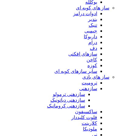
یوکلله
ساز های کوبه ای
ادوات درامز
بندیر
تنبک
جیمبی
داربوکا
درام
دف
سازهای افکتی
کاخن
کوزه
سایر سازهای کوبه ای
ساز های بادی
ترومپت
سازدهنی
سازدهنی ترمولو
سازدهنی دیاتونیک
سازدهنی کروماتیک
ساکسیفون
فلوت کلیددار
کلارینت
ملودیکا
نی