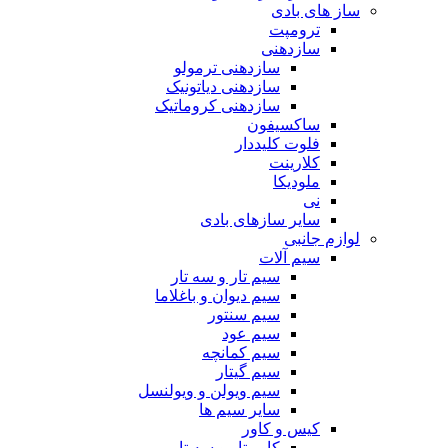
ساز های بادی
ترومپت
سازدهنی
سازدهنی ترمولو
سازدهنی دیاتونیک
سازدهنی کروماتیک
ساکسیفون
فلوت کلیددار
کلارینت
ملودیکا
نی
سایر سازهای بادی
لوازم جانبی
سیم آلات
سیم تار و سه تار
سیم دیوان و باغلاما
سیم سنتور
سیم عود
سیم کمانچه
سیم گیتار
سیم ویولن و ویولنسل
سایر سیم ها
کیس و کاور
کاور تار و سه تار