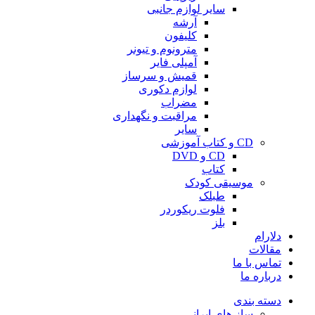
سایر لوازم جانبی
آرشه
کلیفون
مترونوم و تیونر
آمپلی فایر
قمیش و سرساز
لوازم دکوری
مضراب
مراقبت و نگهداری
سایر
CD و کتاب آموزشی
CD و DVD
کتاب
موسیقی کودک
طبلک
فلوت ریکوردر
بلز
دلارام
مقالات
تماس با ما
درباره ما
دسته بندی
ساز های ایرانی