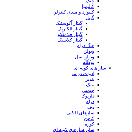
چنگ
کالیمبا
کیبورد و میدی کنترلر
گیتار
گیتار آکوستیک
گیتار الکتریک
گیتار فلامنکو
گیتار کلاسیک
هنگ درام
ویولن
ویولن سل
یوکلله
ساز های کوبه ای
ادوات درامز
بندیر
تنبک
جیمبی
داربوکا
درام
دف
سازهای افکتی
کاخن
کوزه
سایر سازهای کوبه ای