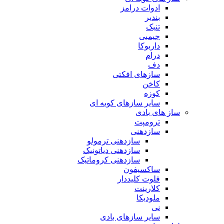
ادوات درامز
بندیر
تنبک
جیمبی
داربوکا
درام
دف
سازهای افکتی
کاخن
کوزه
سایر سازهای کوبه ای
ساز های بادی
ترومپت
سازدهنی
سازدهنی ترمولو
سازدهنی دیاتونیک
سازدهنی کروماتیک
ساکسیفون
فلوت کلیددار
کلارینت
ملودیکا
نی
سایر سازهای بادی