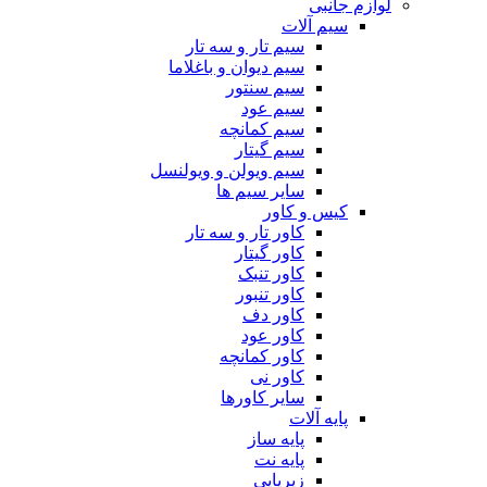
لوازم جانبی
سیم آلات
سیم تار و سه تار
سیم دیوان و باغلاما
سیم سنتور
سیم عود
سیم کمانچه
سیم گیتار
سیم ویولن و ویولنسل
سایر سیم ها
کیس و کاور
کاور تار و سه تار
کاور گیتار
کاور تنبک
کاور تنبور
کاور دف
کاور عود
کاور کمانچه
کاور نی
سایر کاورها
پایه آلات
پایه ساز
پایه نت
زیرپایی