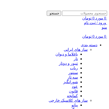
ADD ANYTHING HERE OR JUST REMOVE IT…
جستجو
0
مورد
0
تومان
ورود / ثبت نام
منو
0
مورد
0
تومان
دسته بندی
ساز های ایرانی
باغلاما و دیوان
تار
تنبور و دوتار
رباب
سنتور
سه تار
شورانگیز
عود
قانون
کمانچه
ساز های کلاسیک خارجی
پیانو