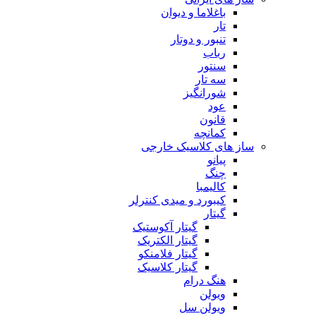
باغلاما و دیوان
تار
تنبور و دوتار
رباب
سنتور
سه تار
شورانگیز
عود
قانون
کمانچه
ساز های کلاسیک خارجی
پیانو
چنگ
کالیمبا
کیبورد و میدی کنترلر
گیتار
گیتار آکوستیک
گیتار الکتریک
گیتار فلامنکو
گیتار کلاسیک
هنگ درام
ویولن
ویولن سل