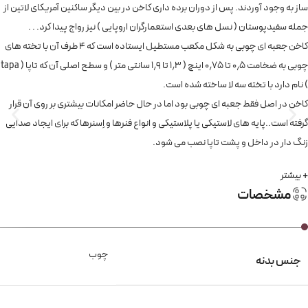
ساز به وجود آوردند. پس از دوران برده داری کاخن در بین دیگر ساکنین آمریکای لاتین از
جمله سفیدپوستان ( نسل های بعدی استعمارگران اروپایی ) نیز رواج پیدا کرد. . .
کاخن جعبه ای چوبی به شکل مکعب مستطیل ایستاده است که 4 طرف آن با تخته های
چوبی به ضخامت ۰٫۵ تا ۰٫۷۵ اینچ ( ۱٫۳ تا ۱٫۹ سانتی متر ) و سطح اصلی آن که تاپا ( tapa
) نام دارد با تخته سه لا ساخته شده است.
کاخن در اصل فقط جعبه ای چوبی بود اما در حال حاضر امکانات بیشتری بر روی آن قرار
گرفته است..پایه های لاستیکی یا پلاستیکی و انواع فنرها و اِسنرها که برای ایجاد صدایی
زنگ دار در داخل و پشت تاپا نصب می شود.
+ بیشتر
مشخصات
چوب
جنس بدنه