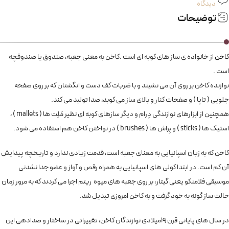
دیدگاه
توضیحات
کاخن
از خانواده ی ساز های کوبه ای است .کاخن به معنی جعبه، صندوق یا صندوقچه
است .
نوازنده کاخن بر روی آن می نشیند و با ضربات کف دست و انگشتان که بر روی صفحه
جلویی ( تاپا ) و صفحات کنار و بالای ساز می کوبد، صدا تولید می کند.
همچنین از ابزارهای نوازندگی دِرام و دیگر سازهای کوبه ای نظیر مَلِت ها ( mallets ) ،
استیک ها ( sticks ) و بِراش ها ( brushes ) در نواختن کاخن هم استفاده می شود.
کاخن که به زبان اسپانیایی به معنای جعبه است، قدمت زیادی ندارد و تاریخچه پیدایش
آن کم است. در ابتدا کولی های اسپانیایی به همراه رقص و آواز و عضو جدا نشدنی
موسیقی فلامنکو یعنی
گیتار
، بر روی جعبه های میوه ریتم اجرا می کردند که به مرور زمان
حالت ساز گونه به خود گرفت و به کاخن امروزی تبدیل شد.
در سال های پایانی قرن ۱۹میلادی نوازندگان کاخن، تغییراتی در ساختار و صدادهی این