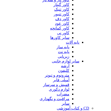
کاور گیتار
کاور تنبک
کاور تنبور
کاور دف
کاور عود
کاور کمانچه
کاور نی
سایر کاورها
پایه آلات
پایه ساز
پایه نت
زیرپایی
سایر لوازم جانبی
آرشه
کلیفون
مترونوم و تیونر
آمپلی فایر
قمیش و سرساز
لوازم دکوری
مضراب
مراقبت و نگهداری
سایر
CD و کتاب آموزشی