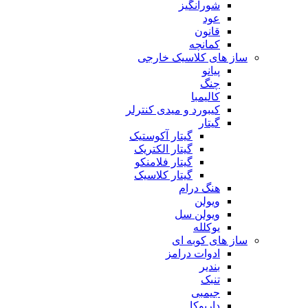
شورانگیز
عود
قانون
کمانچه
ساز های کلاسیک خارجی
پیانو
چنگ
کالیمبا
کیبورد و میدی کنترلر
گیتار
گیتار آکوستیک
گیتار الکتریک
گیتار فلامنکو
گیتار کلاسیک
هنگ درام
ویولن
ویولن سل
یوکلله
ساز های کوبه ای
ادوات درامز
بندیر
تنبک
جیمبی
داربوکا