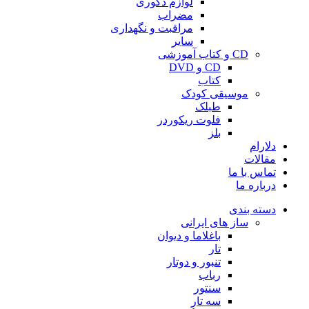
لوازم دکوری
مضراب
مراقبت و نگهداری
سایر
CD و کتاب آموزشی
CD و DVD
کتاب
موسیقی کودک
طبلک
فلوت ریکوردر
بلز
دلارام
مقالات
تماس با ما
درباره ما
دسته بندی
ساز های ایرانی
باغلاما و دیوان
تار
تنبور و دوتار
رباب
سنتور
سه تار