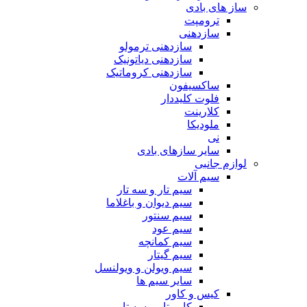
ساز های بادی
ترومپت
سازدهنی
سازدهنی ترمولو
سازدهنی دیاتونیک
سازدهنی کروماتیک
ساکسیفون
فلوت کلیددار
کلارینت
ملودیکا
نی
سایر سازهای بادی
لوازم جانبی
سیم آلات
سیم تار و سه تار
سیم دیوان و باغلاما
سیم سنتور
سیم عود
سیم کمانچه
سیم گیتار
سیم ویولن و ویولنسل
سایر سیم ها
کیس و کاور
کاور تار و سه تار