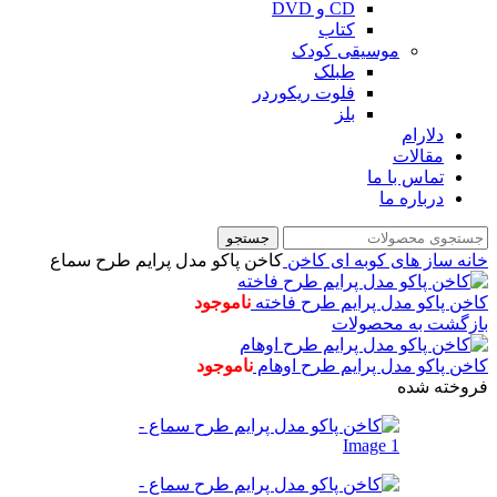
CD و DVD
کتاب
موسیقی کودک
طبلک
فلوت ریکوردر
بلز
دلارام
مقالات
تماس با ما
درباره ما
جستجو
خانه
ساز های کوبه ای
کاخن
کاخن پاکو مدل پرایم طرح سماع
کاخن پاکو مدل پرایم طرح فاخته
ناموجود
بازگشت به محصولات
کاخن پاکو مدل پرایم طرح اوهام
ناموجود
فروخته شده