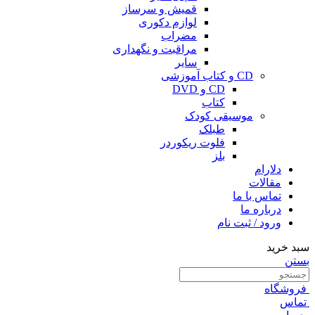
قمیش و سرساز
لوازم دکوری
مضراب
مراقبت و نگهداری
سایر
CD و کتاب آموزشی
CD و DVD
کتاب
موسیقی کودک
طبلک
فلوت ریکوردر
بلز
دلارام
مقالات
تماس با ما
درباره ما
ورود / ثبت نام
سبد خرید
بستن
فروشگاه
تماس