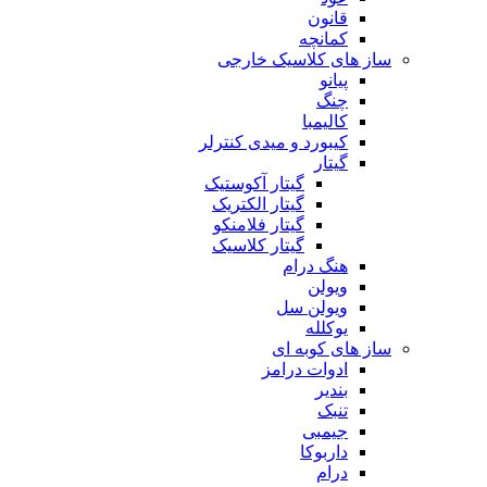
قانون
کمانچه
ساز های کلاسیک خارجی
پیانو
چنگ
کالیمبا
کیبورد و میدی کنترلر
گیتار
گیتار آکوستیک
گیتار الکتریک
گیتار فلامنکو
گیتار کلاسیک
هنگ درام
ویولن
ویولن سل
یوکلله
ساز های کوبه ای
ادوات درامز
بندیر
تنبک
جیمبی
داربوکا
درام