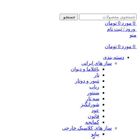
ADD ANYTHING HERE OR JUST REMOVE IT…
جستجو
0
مورد
0
تومان
ورود / ثبت نام
منو
0
مورد
0
تومان
دسته بندی
ساز های ایرانی
باغلاما و دیوان
تار
تنبور و دوتار
رباب
سنتور
سه تار
شورانگیز
عود
قانون
کمانچه
ساز های کلاسیک خارجی
پیانو