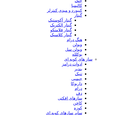
چنگ
کالیمبا
کیبورد و میدی کنترلر
گیتار
گیتار آکوستیک
گیتار الکتریک
گیتار فلامنکو
گیتار کلاسیک
هنگ درام
ویولن
ویولن سل
یوکلله
ساز های کوبه ای
ادوات درامز
بندیر
تنبک
جیمبی
داربوکا
درام
دف
سازهای افکتی
کاخن
کوزه
سایر سازهای کوبه ای