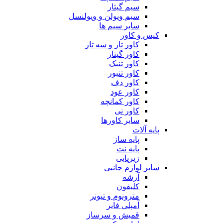
سیم گیتار
سیم ویولن و ویولنسل
سایر سیم ها
کیس و کاور
کاور تار و سه تار
کاور گیتار
کاور تنبک
کاور تنبور
کاور دف
کاور عود
کاور کمانچه
کاور نی
سایر کاورها
پایه آلات
پایه ساز
پایه نت
زیرپایی
سایر لوازم جانبی
آرشه
کلیفون
مترونوم و تیونر
آمپلی فایر
قمیش و سرساز