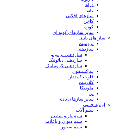
درام
دف
سازهای افکتی
کاخن
کوزه
سایر سازهای کوبه ای
ساز های بادی
ترومپت
سازدهنی
سازدهنی ترمولو
سازدهنی دیاتونیک
سازدهنی کروماتیک
ساکسیفون
فلوت کلیددار
کلارینت
ملودیکا
نی
سایر سازهای بادی
لوازم جانبی
سیم آلات
سیم تار و سه تار
سیم دیوان و باغلاما
سیم سنتور