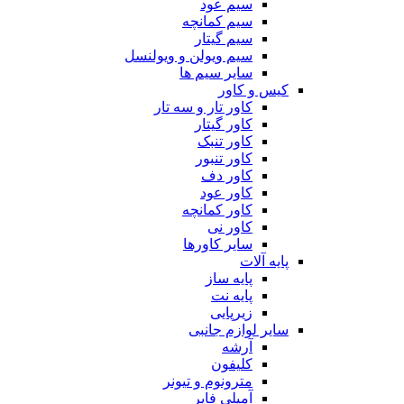
سیم عود
سیم کمانچه
سیم گیتار
سیم ویولن و ویولنسل
سایر سیم ها
کیس و کاور
کاور تار و سه تار
کاور گیتار
کاور تنبک
کاور تنبور
کاور دف
کاور عود
کاور کمانچه
کاور نی
سایر کاورها
پایه آلات
پایه ساز
پایه نت
زیرپایی
سایر لوازم جانبی
آرشه
کلیفون
مترونوم و تیونر
آمپلی فایر