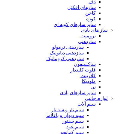
دف
سازهای افکتی
کاخن
کوزه
سایر سازهای کوبه ای
ساز های بادی
ترومپت
سازدهنی
سازدهنی ترمولو
سازدهنی دیاتونیک
سازدهنی کروماتیک
ساکسیفون
فلوت کلیددار
کلارینت
ملودیکا
نی
سایر سازهای بادی
لوازم جانبی
سیم آلات
سیم تار و سه تار
سیم دیوان و باغلاما
سیم سنتور
سیم عود
سیم کمانچه