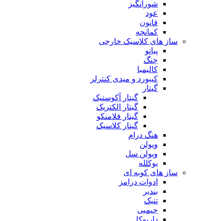
شورانگیز
عود
قانون
کمانچه
ساز های کلاسیک خارجی
پیانو
چنگ
کالیمبا
کیبورد و میدی کنترلر
گیتار
گیتار آکوستیک
گیتار الکتریک
گیتار فلامنکو
گیتار کلاسیک
هنگ درام
ویولن
ویولن سل
یوکلله
ساز های کوبه ای
ادوات درامز
بندیر
تنبک
جیمبی
داربوکا