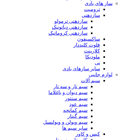
ساز های بادی
ترومپت
سازدهنی
سازدهنی ترمولو
سازدهنی دیاتونیک
سازدهنی کروماتیک
ساکسیفون
فلوت کلیددار
کلارینت
ملودیکا
نی
سایر سازهای بادی
لوازم جانبی
سیم آلات
سیم تار و سه تار
سیم دیوان و باغلاما
سیم سنتور
سیم عود
سیم کمانچه
سیم گیتار
سیم ویولن و ویولنسل
سایر سیم ها
کیس و کاور
کاور تار و سه تار