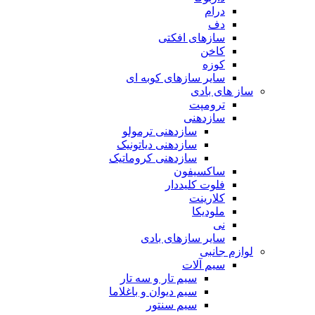
درام
دف
سازهای افکتی
کاخن
کوزه
سایر سازهای کوبه ای
ساز های بادی
ترومپت
سازدهنی
سازدهنی ترمولو
سازدهنی دیاتونیک
سازدهنی کروماتیک
ساکسیفون
فلوت کلیددار
کلارینت
ملودیکا
نی
سایر سازهای بادی
لوازم جانبی
سیم آلات
سیم تار و سه تار
سیم دیوان و باغلاما
سیم سنتور