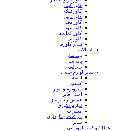
کاور گیتار
کاور تنبک
کاور تنبور
کاور دف
کاور عود
کاور کمانچه
کاور نی
سایر کاورها
پایه آلات
پایه ساز
پایه نت
زیرپایی
سایر لوازم جانبی
آرشه
کلیفون
مترونوم و تیونر
آمپلی فایر
قمیش و سرساز
لوازم دکوری
مضراب
مراقبت و نگهداری
سایر
CD و کتاب آموزشی