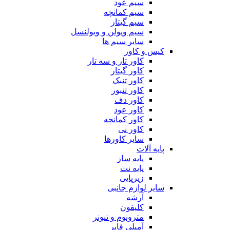
سیم عود
سیم کمانچه
سیم گیتار
سیم ویولن و ویولنسل
سایر سیم ها
کیس و کاور
کاور تار و سه تار
کاور گیتار
کاور تنبک
کاور تنبور
کاور دف
کاور عود
کاور کمانچه
کاور نی
سایر کاورها
پایه آلات
پایه ساز
پایه نت
زیرپایی
سایر لوازم جانبی
آرشه
کلیفون
مترونوم و تیونر
آمپلی فایر