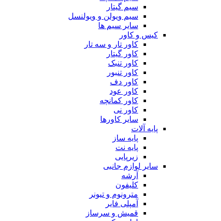
سیم گیتار
سیم ویولن و ویولنسل
سایر سیم ها
کیس و کاور
کاور تار و سه تار
کاور گیتار
کاور تنبک
کاور تنبور
کاور دف
کاور عود
کاور کمانچه
کاور نی
سایر کاورها
پایه آلات
پایه ساز
پایه نت
زیرپایی
سایر لوازم جانبی
آرشه
کلیفون
مترونوم و تیونر
آمپلی فایر
قمیش و سرساز