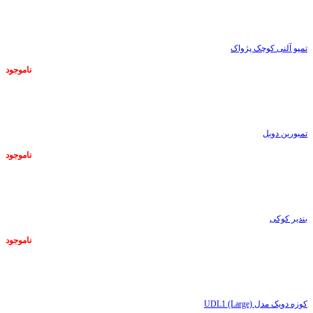
ناموجود
تمپو آلنی کوچک پژواک
ناموجود
ناموجود
تمبورین دوبل
ناموجود
ناموجود
بندیر کوکی
ناموجود
ناموجود
کوزه دویک مدل UDL1 (Large)