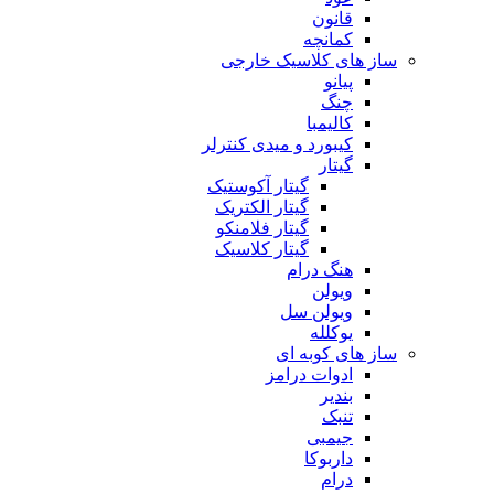
قانون
کمانچه
ساز های کلاسیک خارجی
پیانو
چنگ
کالیمبا
کیبورد و میدی کنترلر
گیتار
گیتار آکوستیک
گیتار الکتریک
گیتار فلامنکو
گیتار کلاسیک
هنگ درام
ویولن
ویولن سل
یوکلله
ساز های کوبه ای
ادوات درامز
بندیر
تنبک
جیمبی
داربوکا
درام