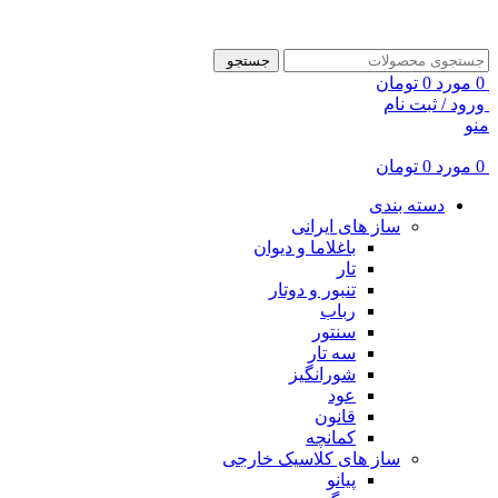
ADD ANYTHING HERE OR JUST REMOVE IT…
جستجو
0
مورد
0
تومان
ورود / ثبت نام
منو
0
مورد
0
تومان
دسته بندی
ساز های ایرانی
باغلاما و دیوان
تار
تنبور و دوتار
رباب
سنتور
سه تار
شورانگیز
عود
قانون
کمانچه
ساز های کلاسیک خارجی
پیانو