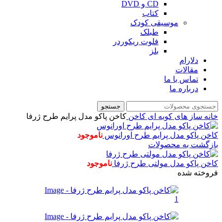
CD و DVD
کتاب
موسیقی کودک
طبلک
فلوت ریکوردر
بلز
دلارام
مقالات
تماس با ما
درباره ما
جستجو
خانه
ساز های کوبه ای
کاخن
کاخن پاکو مدل پرایم طرح ژرفا
کاخن پاکو مدل پرایم طرح اورانوس
ناموجود
بازگشت به محصولات
کاخن پاکو مدل مولتی طرح ژرفا
ناموجود
فروخته شده