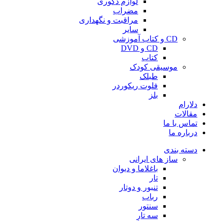
لوازم دکوری
مضراب
مراقبت و نگهداری
سایر
CD و کتاب آموزشی
CD و DVD
کتاب
موسیقی کودک
طبلک
فلوت ریکوردر
بلز
دلارام
مقالات
تماس با ما
درباره ما
دسته بندی
ساز های ایرانی
باغلاما و دیوان
تار
تنبور و دوتار
رباب
سنتور
سه تار