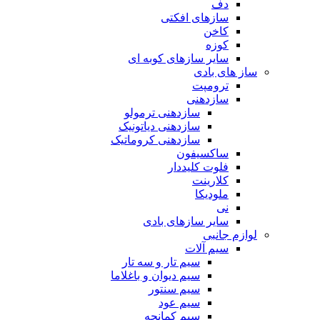
دف
سازهای افکتی
کاخن
کوزه
سایر سازهای کوبه ای
ساز های بادی
ترومپت
سازدهنی
سازدهنی ترمولو
سازدهنی دیاتونیک
سازدهنی کروماتیک
ساکسیفون
فلوت کلیددار
کلارینت
ملودیکا
نی
سایر سازهای بادی
لوازم جانبی
سیم آلات
سیم تار و سه تار
سیم دیوان و باغلاما
سیم سنتور
سیم عود
سیم کمانچه