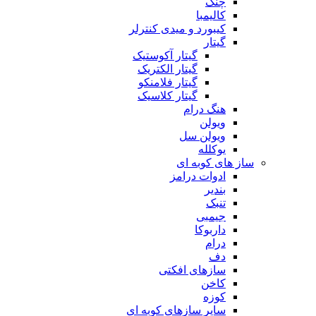
چنگ
کالیمبا
کیبورد و میدی کنترلر
گیتار
گیتار آکوستیک
گیتار الکتریک
گیتار فلامنکو
گیتار کلاسیک
هنگ درام
ویولن
ویولن سل
یوکلله
ساز های کوبه ای
ادوات درامز
بندیر
تنبک
جیمبی
داربوکا
درام
دف
سازهای افکتی
کاخن
کوزه
سایر سازهای کوبه ای