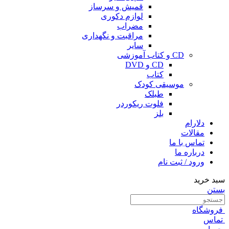
قمیش و سرساز
لوازم دکوری
مضراب
مراقبت و نگهداری
سایر
CD و کتاب آموزشی
CD و DVD
کتاب
موسیقی کودک
طبلک
فلوت ریکوردر
بلز
دلارام
مقالات
تماس با ما
درباره ما
ورود / ثبت نام
سبد خرید
بستن
فروشگاه
تماس