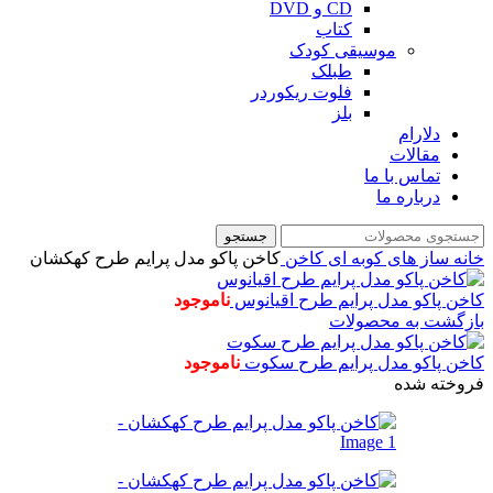
CD و DVD
کتاب
موسیقی کودک
طبلک
فلوت ریکوردر
بلز
دلارام
مقالات
تماس با ما
درباره ما
جستجو
خانه
ساز های کوبه ای
کاخن
کاخن پاکو مدل پرایم طرح کهکشان
کاخن پاکو مدل پرایم طرح اقیانوس
ناموجود
بازگشت به محصولات
کاخن پاکو مدل پرایم طرح سکوت
ناموجود
فروخته شده