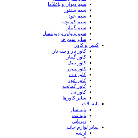
سیم دیوان و باغلاما
سیم سنتور
سیم عود
سیم کمانچه
سیم گیتار
سیم ویولن و ویولنسل
سایر سیم ها
کیس و کاور
کاور تار و سه تار
کاور گیتار
کاور تنبک
کاور تنبور
کاور دف
کاور عود
کاور کمانچه
کاور نی
سایر کاورها
پایه آلات
پایه ساز
پایه نت
زیرپایی
سایر لوازم جانبی
آرشه