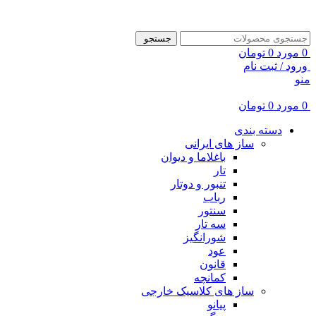
ADD ANYTHING HERE OR JUST REMOVE IT…
جستجو
0
مورد
0
تومان
ورود / ثبت نام
منو
0
مورد
0
تومان
دسته بندی
ساز های ایرانی
باغلاما و دیوان
تار
تنبور و دوتار
رباب
سنتور
سه تار
شورانگیز
عود
قانون
کمانچه
ساز های کلاسیک خارجی
پیانو