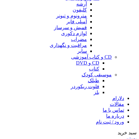
آرشه
کلیفون
مترونوم و تیونر
آمپلی فایر
قمیش و سرساز
لوازم دکوری
مضراب
مراقبت و نگهداری
سایر
CD و کتاب آموزشی
CD و DVD
کتاب
موسیقی کودک
طبلک
فلوت ریکوردر
بلز
دلارام
مقالات
تماس با ما
درباره ما
ورود / ثبت نام
سبد خرید
بستن