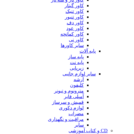
کاور گیتار
کاور تنبک
کاور تنبور
کاور دف
کاور عود
کاور کمانچه
کاور نی
سایر کاورها
پایه آلات
پایه ساز
پایه نت
زیرپایی
سایر لوازم جانبی
آرشه
کلیفون
مترونوم و تیونر
آمپلی فایر
قمیش و سرساز
لوازم دکوری
مضراب
مراقبت و نگهداری
سایر
CD و کتاب آموزشی