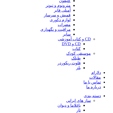
کلیفون
مترونوم و تیونر
آمپلی فایر
قمیش و سرساز
لوازم دکوری
مضراب
مراقبت و نگهداری
سایر
CD و کتاب آموزشی
CD و DVD
کتاب
موسیقی کودک
طبلک
فلوت ریکوردر
بلز
دلارام
مقالات
تماس با ما
درباره ما
دسته بندی
ساز های ایرانی
باغلاما و دیوان
تار