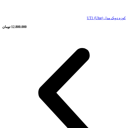
ناموجود
کوزه دویک مدل UT1 (Ultar)
12.800.000
تومان