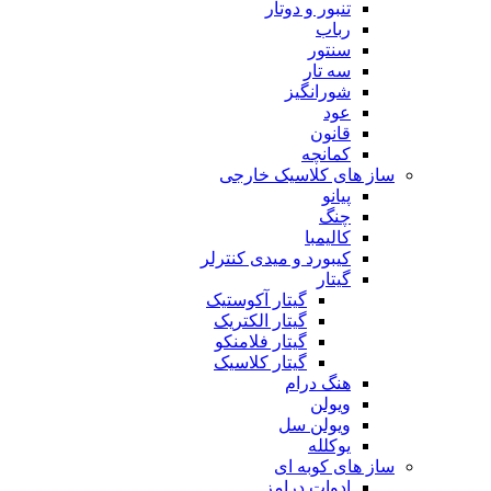
تنبور و دوتار
رباب
سنتور
سه تار
شورانگیز
عود
قانون
کمانچه
ساز های کلاسیک خارجی
پیانو
چنگ
کالیمبا
کیبورد و میدی کنترلر
گیتار
گیتار آکوستیک
گیتار الکتریک
گیتار فلامنکو
گیتار کلاسیک
هنگ درام
ویولن
ویولن سل
یوکلله
ساز های کوبه ای
ادوات درامز