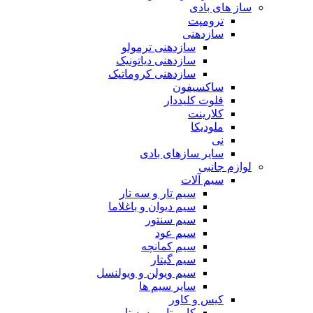
ساز های بادی
ترومپت
سازدهنی
سازدهنی ترمولو
سازدهنی دیاتونیک
سازدهنی کروماتیک
ساکسیفون
فلوت کلیددار
کلارینت
ملودیکا
نی
سایر سازهای بادی
لوازم جانبی
سیم آلات
سیم تار و سه تار
سیم دیوان و باغلاما
سیم سنتور
سیم عود
سیم کمانچه
سیم گیتار
سیم ویولن و ویولنسل
سایر سیم ها
کیس و کاور
کاور تار و سه تار