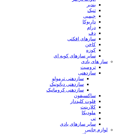
بندیر
تنبک
جیمبی
داربوکا
درام
دف
سازهای افکتی
کاخن
کوزه
سایر سازهای کوبه ای
ساز های بادی
ترومپت
سازدهنی
سازدهنی ترمولو
سازدهنی دیاتونیک
سازدهنی کروماتیک
ساکسیفون
فلوت کلیددار
کلارینت
ملودیکا
نی
سایر سازهای بادی
لوازم جانبی