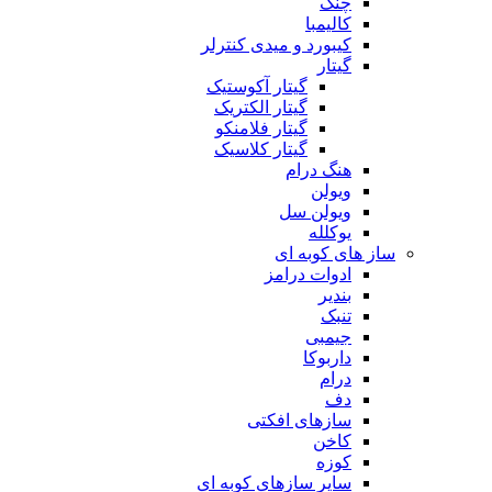
چنگ
کالیمبا
کیبورد و میدی کنترلر
گیتار
گیتار آکوستیک
گیتار الکتریک
گیتار فلامنکو
گیتار کلاسیک
هنگ درام
ویولن
ویولن سل
یوکلله
ساز های کوبه ای
ادوات درامز
بندیر
تنبک
جیمبی
داربوکا
درام
دف
سازهای افکتی
کاخن
کوزه
سایر سازهای کوبه ای