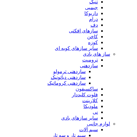
تنبک
جیمبی
داربوکا
درام
دف
سازهای افکتی
کاخن
کوزه
سایر سازهای کوبه ای
ساز های بادی
ترومپت
سازدهنی
سازدهنی ترمولو
سازدهنی دیاتونیک
سازدهنی کروماتیک
ساکسیفون
فلوت کلیددار
کلارینت
ملودیکا
نی
سایر سازهای بادی
لوازم جانبی
سیم آلات
سیم تار و سه تار