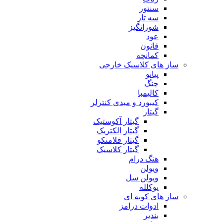
سنتور
سه تار
شورانگیز
عود
قانون
کمانچه
ساز های کلاسیک خارجی
پیانو
چنگ
کالیمبا
کیبورد و میدی کنترلر
گیتار
گیتار آکوستیک
گیتار الکتریک
گیتار فلامنکو
گیتار کلاسیک
هنگ درام
ویولن
ویولن سل
یوکلله
ساز های کوبه ای
ادوات درامز
بندیر