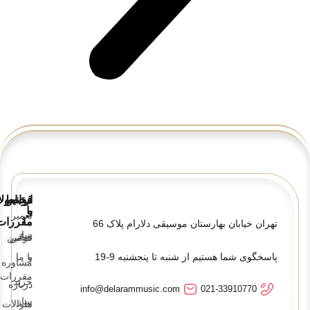
قوانین
ارتباط
محصولا
و
با
تعمیر
ما
مقررات
تهران خیابان بهارستان موسیقی دلارام پلاک 66
ساز
تماس
قوانین
پاسخگوی شما هستیم از شنبه تا پنجشنبه 9-19
و
با ما
مشاوره
مقررات
خرید
درباره
info@delarammusic.com
021-33910770
ساز
ما
سوالات